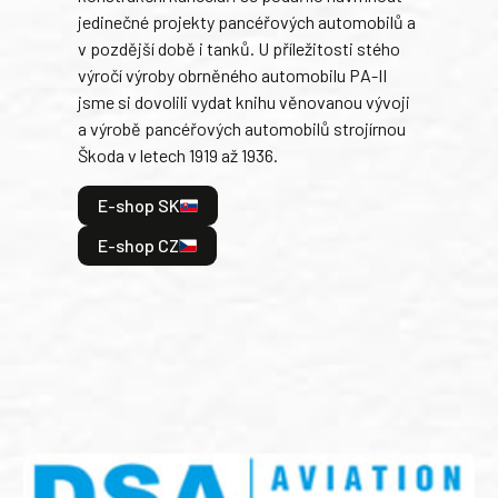
jedinečné projekty pancéřových automobilů a
stře
v pozdější době i tanků. U příležitosti stého
při 
výročí výroby obrněného automobilu PA-II
blíz
jsme si dovolili vydat knihu věnovanou vývoji
tank
a výrobě pancéřových automobilů strojírnou
v lé
Škoda v letech 1919 až 1936.
tak 
hrdi
E-shop SK
je: 
odeh
E-shop CZ
bitv
E
E