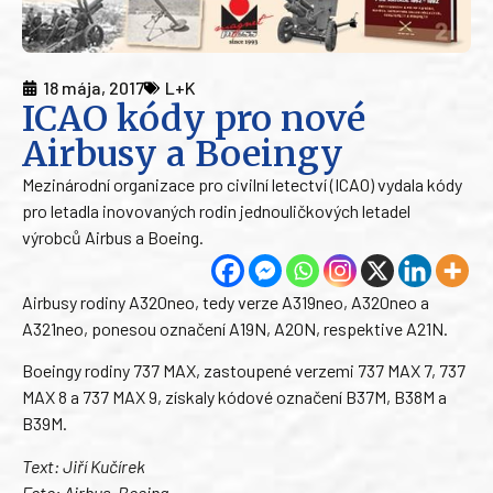
18 mája, 2017
L+K
ICAO kódy pro nové
Airbusy a Boeingy
Mezinárodní organizace pro civilní letectví (ICAO) vydala kódy
pro letadla inovovaných rodin jednouličkových letadel
výrobců Airbus a Boeing.
Airbusy rodiny A320neo, tedy verze A319neo, A320neo a
A321neo, ponesou označení A19N, A20N, respektive A21N.
Boeingy rodiny 737 MAX, zastoupené verzemi 737 MAX 7, 737
MAX 8 a 737 MAX 9, získaly kódové označení B37M, B38M a
B39M.
Text: Jiří Kučírek
Foto: Airbus, Boeing