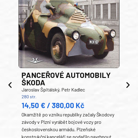
PANCEŘOVÉ AUTOMOBILY
ŠKODA
TA
Jaroslav Špitálský, Petr Kadlec
Ben
280 str.
352 s
14,50 € / 380,00 Kč
22
Okamžitě po vzniku republiky začaly Škodovy
Tank
závody v Plzni vyrábět bojové vozy pro
býva
československou armádu. Plzeňské
Rusk
konstrukční kanceláři se podařilo navrhnout
armá