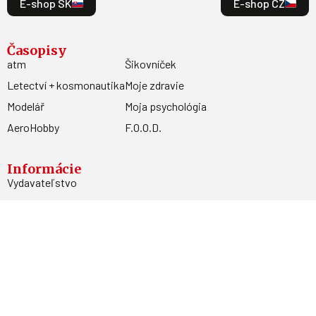
E-shop SK
E-shop CZ
Časopisy
atm
Šikovníček
Letectví + kosmonautika
Moje zdravie
Modelář
Moja psychológia
AeroHobby
F.O.O.D.
Informácie
Vydavateľstvo
Predplatné
Archív
Inzercia
GDPR
Kontakty