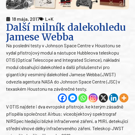
18 mája, 2017
L+K
Další milník dalekohledu
Jamese Webba
Na poslední testy v Johnson Space Centre v Houstonu se
vydal přístrojový modul a nástupce Hubbleova teleskopu
OTIS (Optical Telescope and Integrated Science), nákladní
modul obsahující dalekohled a další příslušenství pro
gigantický vesmírný dalekohled Jamese Webba (JWST)
odvezla agentura NASA do Johnson Space Centre (JSC) v
texaském Houstonu na závěrečné testy.
V OTIS najdete i dva evropské přístroje, ke kterým zásadně
přispěla společnost Airbus: víceobjektový spektrograf
NIRSpec hledající blízké infračervené záření, a MIRI, detekující
střední vlnové délky infračerveného záření. Teleskop JWST