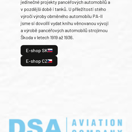
jedinečné projekty pancéřových automobilů a
stře
v pozdější době i tanků. U příležitosti stého
při 
výročí výroby obrněného automobilu PA-II
blíz
jsme si dovolili vydat knihu věnovanou vývoji
tank
a výrobě pancéřových automobilů strojírnou
v lé
Škoda v letech 1919 až 1936.
tak 
hrdi
E-shop SK
je: 
odeh
E-shop CZ
bitv
E
E