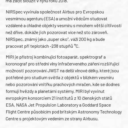
má začít sloužit v říjnu roku 2018.
NIRSpec vyvinula společnost Airbus pro Evropskou
vesmírnou agenturu (ESA) a umožní vědcům studovat
vzdálené a chladné objekty vesmíru s mnohem větší citlivostí
než dříve, dokáže jich pozorovat více než sto zároveň.
NIRSpec, známý jako „super oko“, váží 200 kg a bude
pracovat při teplotách -238 stupňů °C.
MIRI je přístroj kombinující fotoaparát, spektrograf a
koronograf pro střední vlny infračerveného záření rozšiřující
možnosti pozorování JWST na delší vlnové délky, které jsou
potřebné pro studium světla z objektů v blízkém vesmíru
nebo pozorování vnitřku prachových mračen, kde se dodnes
formují hvězdy a planetární systémy. MIRI byl vyvinut
evropským konsorciem 21 institutů z 10 členských států
ESA, NASA Jet Propulsion Laboratory a Goddard Space
Flight Centre působícím pod britským Astronomy Technology
Centre s projektovým vedením ze strany Airbusu.