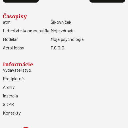
Časopisy
atm
Šikovníček
Letectví + kosmonautika
Moje zdravie
Modelář
Moja psychológia
AeroHobby
F.O.O.D.
Informácie
Vydavateľstvo
Predplatné
Archív
Inzercia
GDPR
Kontakty