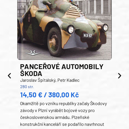
PANCEŘOVÉ AUTOMOBILY
ŠKODA
TA
Jaroslav Špitálský, Petr Kadlec
Ben
280 str.
352 s
14,50 € / 380,00 Kč
22
Okamžitě po vzniku republiky začaly Škodovy
Tank
závody v Plzni vyrábět bojové vozy pro
býva
československou armádu. Plzeňské
Rusk
konstrukční kanceláři se podařilo navrhnout
armá