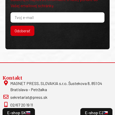
Vašej emailovej schránky.
Odoberať
Kontakt
MAGNET PRESS, SLOVAKIA s.r.o. Šustekova 8, 851 04
Bratislava - Petržalka
sekretariat@press.sk
02/67 20 19 11
E-shop SK
E-shop CZ