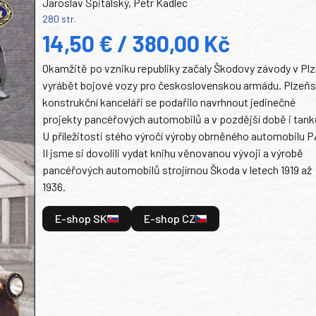
Jaroslav Špitálský, Petr Kadlec
280 str.
14,50 € / 380,00 Kč
Okamžitě po vzniku republiky začaly Škodovy závody v Plz
vyrábět bojové vozy pro československou armádu. Plzeň
konstrukční kanceláři se podařilo navrhnout jedinečné
projekty pancéřových automobilů a v pozdější době i tank
U příležitosti stého výročí výroby obrněného automobilu P
II jsme si dovolili vydat knihu věnovanou vývoji a výrobě
pancéřových automobilů strojírnou Škoda v letech 1919 až
1936.
E-shop SK
E-shop CZ