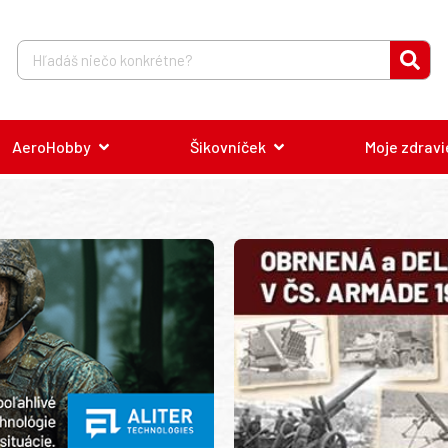
AeroHobby
Šikovníček
Moje zdravi