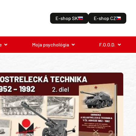
E-shop SK
E-shop CZ
e
Moja psychológia
F.O.O.D.