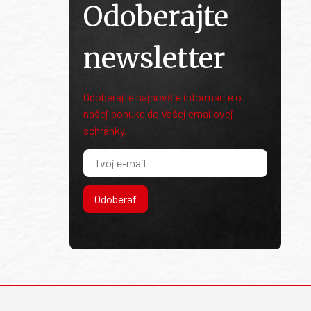
Odoberajte
newsletter
Odoberajte najnovšie informácie o
našej ponuke do Vašej emailovej
schránky.
Odoberať