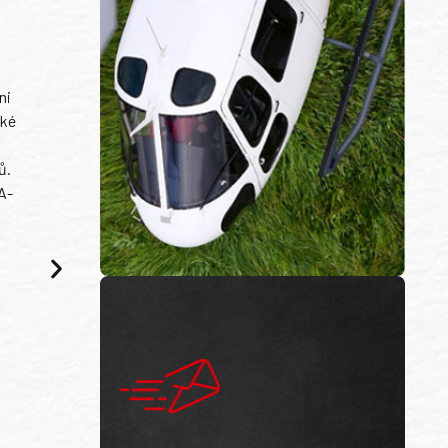
ni
ské
ů.
A-