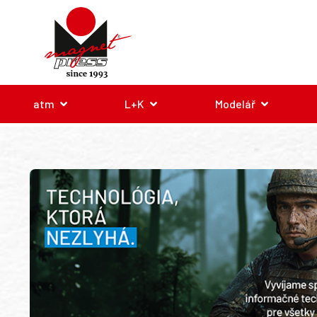
atm
L+K
Modelář