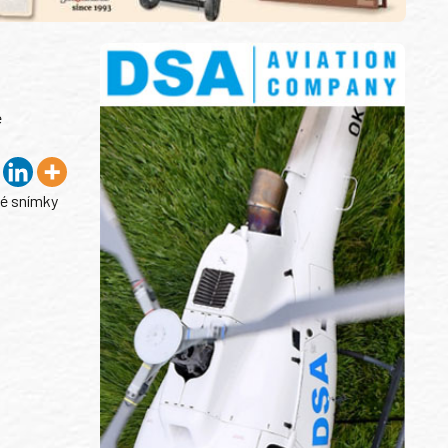
é
né snímky