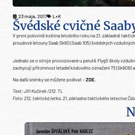
23 mája, 2017
L+K
Švédské cvičné Saaby
V první polovině května letošního roku na 21. základně takti
proudové letouny Saab Sk60 (Saab 105) švédských vzdušných 
Jednalo se o stroje provozované u perutě FlygS školy vzdušn
zachycují přítomnost letadel kódového označení 73 (Sk60B) a 
Na další snímky se můžete podívat –
ZDE
.
Text: Jiří Kučírek /212. TL
Foto: 212. taktická letka, 21. základna taktického letectva Čás
N