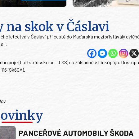
 na skok v Čáslavi
ckého letectva v Čáslavi při cestě do Maďarska mezipřistávaly cvičn
sil.
ého boje (Luftstridsskolan – LSS) na základně v Linköpigu. Dostup
116 (Sk60A).
lav
ovinky
PANCEŘOVÉ AUTOMOBILY ŠKODA