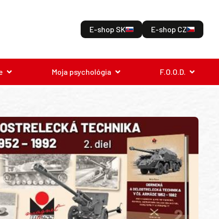
E-shop SK
E-shop CZ
e
Moja psychológia
F.O.O.D.