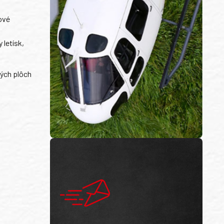
ové
letísk,
vých plôch