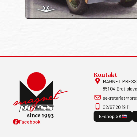
Kontakt
MAGNET PRESS, S
851 04 Bratislava
sekretariat@pre
02/67 20 19 11
E-shop SK
Facebook