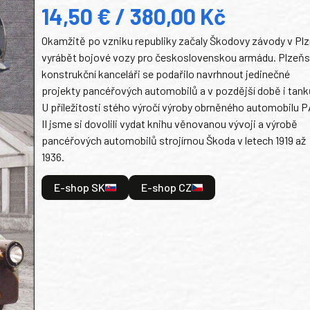
14,50 € / 380,00 Kč
Okamžitě po vzniku republiky začaly Škodovy závody v Plz
vyrábět bojové vozy pro československou armádu. Plzeň
konstrukční kanceláři se podařilo navrhnout jedinečné
projekty pancéřových automobilů a v pozdější době i tank
U příležitosti stého výročí výroby obrněného automobilu P
II jsme si dovolili vydat knihu věnovanou vývoji a výrobě
pancéřových automobilů strojírnou Škoda v letech 1919 až
1936.
E-shop SK
E-shop CZ