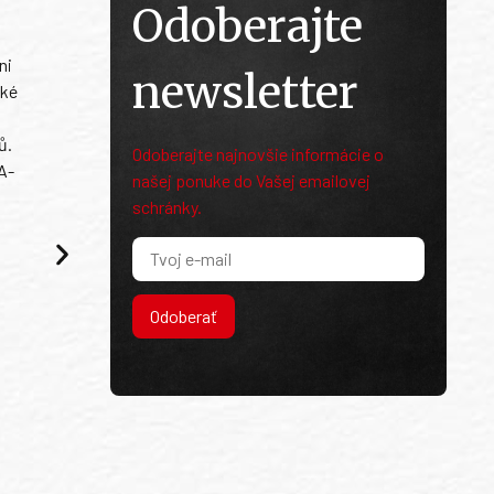
Odoberajte
ni
newsletter
ské
ů.
Odoberajte najnovšie informácie o
A-
našej ponuke do Vašej emailovej
schránky.
Odoberať