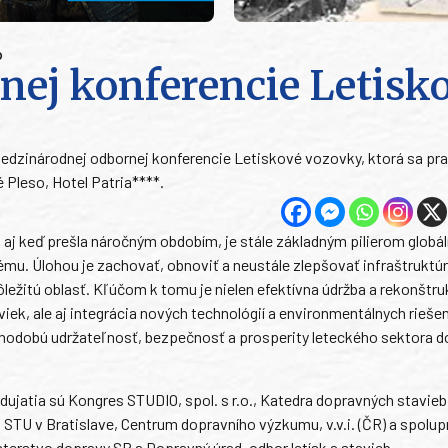
o
nej konferencie Letisk
 medzinárodnej odbornej konferencie Letiskové vozovky, ktorá sa pra
 Pleso, Hotel Patria****.
 aj keď prešla náročným obdobím, je stále základným pilierom globá
mu. Úlohou je zachovať, obnoviť a neustále zlepšovať infraštruktúr
ležitú oblasť. Kľúčom k tomu je nielen efektívna údržba a rekonštru
iek, ale aj integrácia nových technológií a environmentálnych riešen
lhodobú udržateľnosť, bezpečnosť a prosperity leteckého sektora d
ujatia sú Kongres STUDIO, spol. s r.o., Katedra dopravných stavieb
 STU v Bratislave, Centrum dopravního výzkumu, v.v.i. (ČR) a spolu
sterstvo dopravy SR a Dopravný úrad, odbor letísk a stavieb.