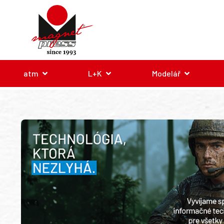
atm
L+K
Modelář