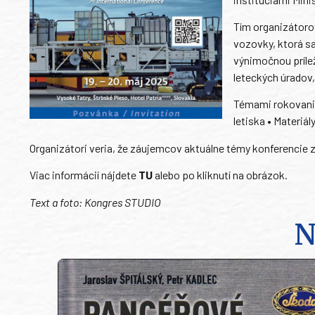
Tím organizátoro
vozovky, ktorá sa
výnimočnou príle
leteckých úradov,
Témami rokovania 
letiska • Materiá
Organizátori veria, že záujemcov aktuálne témy konferencie 
Viac informácií nájdete
TU
alebo po kliknutí na obrázok.
Text a foto: Kongres STUDIO
N