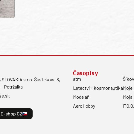
Časopisy
atm
Šikov
LOVAKIA s.r.o. Šustekova 8,
 - Petržalka
Letectví + kosmonautika
Moje 
ss.sk
Modelář
Moja 
AeroHobby
F.O.O
E-shop CZ