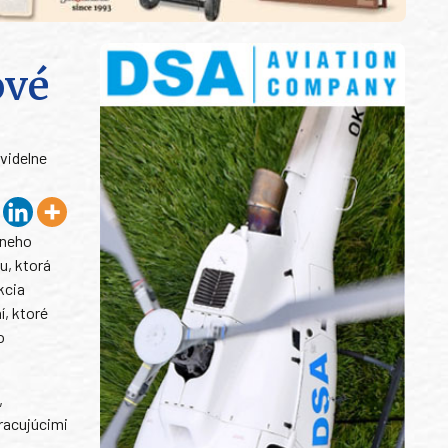
ové
videlne
lneho
u, ktorá
kcia
í, ktoré
o
,
pracujúcimi