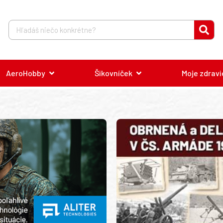
AeroHobby
Šikovníček
Moje zdravi