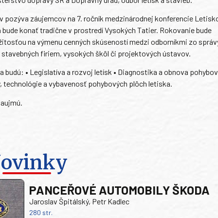
v pozýva záujemcov na 7. ročník medzinárodnej konferencie Letisk
 bude konať tradične v prostredí Vysokých Tatier. Rokovanie bude
žitosťou na výmenu cenných skúseností medzi odborníkmi zo správy 
 stavebných firiem, vysokých škôl či projektových ústavov.
budú: • Legislatíva a rozvoj letísk • Diagnostika a obnova pohybo
ly, technológie a vybavenosť pohybových plôch letiska.
zaujmú.
ovinky
PANCEŘOVÉ AUTOMOBILY ŠKODA
Jaroslav Špitálský, Petr Kadlec
280 str.