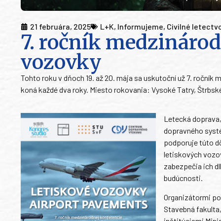
21 februára, 2025
L+K
,
Informujeme
,
Civilné letectv
7. ročník medzinárod
vozovky
Tohto roku v dňoch 19. až 20. mája sa uskutoční už 7. ročník
koná každé dva roky. Miesto rokovania: Vysoké Tatry, Štrbské
Letecká doprava,
dopravného systé
podporuje túto dô
letiskových vozov
zabezpečia ich d
budúcnosti.
Organizátormi pod
Stavebná fakulta,
inštitúciami Mini