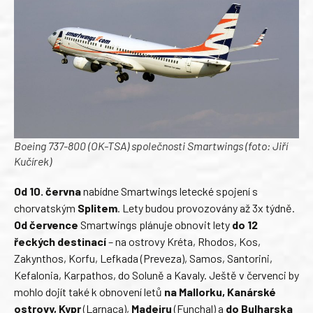
Boeing 737-800 (OK-TSA) společnosti Smartwings (foto: Jiří
Kučírek)
Od 10. června
nabídne Smartwings letecké spojení s
chorvatským
Splitem
. Lety budou provozovány až 3x týdně.
Od července
Smartwings plánuje obnovit lety
do 12
řeckých destinací
– na ostrovy Kréta, Rhodos, Kos,
Zakynthos, Korfu, Lefkada (Preveza), Samos, Santorini,
Kefalonia, Karpathos, do Soluně a Kavaly. Ještě v červenci by
mohlo dojít také k obnovení letů
na Mallorku, Kanárské
ostrovy, Kypr
(Larnaca),
Madeiru
(Funchal) a
do Bulharska