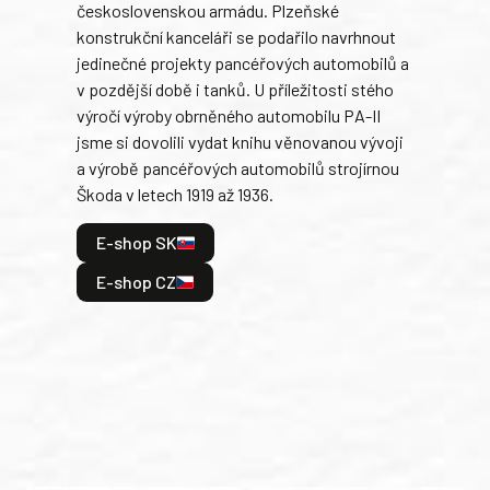
československou armádu. Plzeňské
Rusk
konstrukční kanceláři se podařilo navrhnout
armá
jedinečné projekty pancéřových automobilů a
stře
v pozdější době i tanků. U příležitosti stého
při 
výročí výroby obrněného automobilu PA-II
blíz
jsme si dovolili vydat knihu věnovanou vývoji
tank
a výrobě pancéřových automobilů strojírnou
v lé
Škoda v letech 1919 až 1936.
tak 
hrdi
E-shop SK
je: 
odeh
E-shop CZ
bitv
E
E