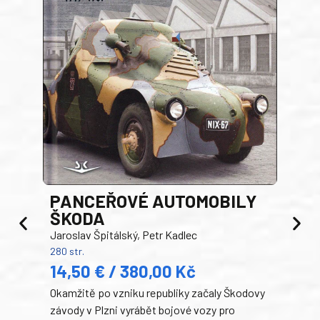
PANCEŘOVÉ AUTOMOBILY
ŠKODA
TA
Jaroslav Špitálský, Petr Kadlec
Ben
280 str.
352 s
14,50 € / 380,00 Kč
22
Okamžitě po vzniku republiky začaly Škodovy
Tank
závody v Plzni vyrábět bojové vozy pro
býva