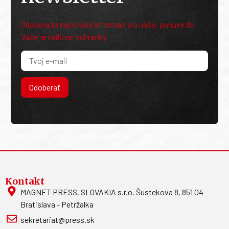
Odoberajte najnovšie informácie o našej ponuke do
Vašej emailovej schránky.
Odoberať
Kontakt
MAGNET PRESS, SLOVAKIA s.r.o. Šustekova 8, 851 04
Bratislava - Petržalka
sekretariat@press.sk