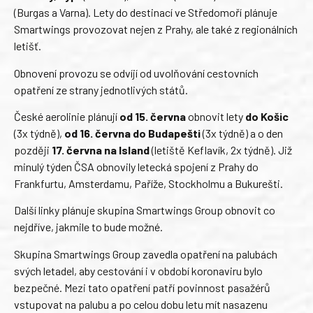
(Burgas a Varna). Lety do destinací ve Středomoří plánuje
Smartwings provozovat nejen z Prahy, ale také z regionálních
letišť.
Obnovení provozu se odvíjí od uvolňování cestovních
opatření ze strany jednotlivých států.
České aerolinie plánují
od 15. června
obnovit lety
do Košic
(3x týdně),
od 16. června do Budapešti
(3x týdně) a o den
později
17. června na Island
(letiště Keflavík, 2x týdně). Již
minulý týden ČSA obnovily letecká spojení z Prahy do
Frankfurtu, Amsterdamu, Paříže, Stockholmu a Bukurešti.
Další linky plánuje skupina Smartwings Group obnovit co
nejdříve, jakmile to bude možné.
Skupina Smartwings Group zavedla opatření na palubách
svých letadel, aby cestování i v období koronaviru bylo
bezpečné. Mezi tato opatření patří povinnost pasažérů
vstupovat na palubu a po celou dobu letu mít nasazenu