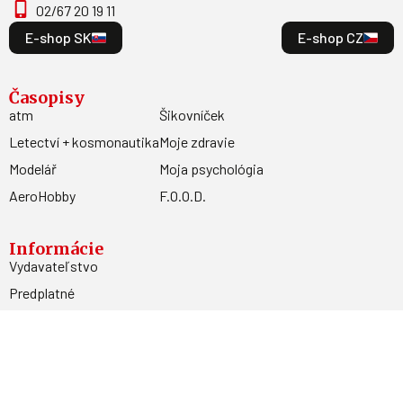
02/67 20 19 11
E-shop SK
E-shop CZ
Časopisy
atm
Šikovníček
Letectví + kosmonautika
Moje zdravie
Modelář
Moja psychológia
AeroHobby
F.O.O.D.
Informácie
Vydavateľstvo
Predplatné
Archív
Inzercia
GDPR
Kontakty