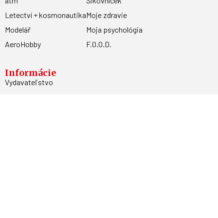
atm
Šikovníček
Letectví + kosmonautika
Moje zdravie
Modelář
Moja psychológia
AeroHobby
F.O.O.D.
Informácie
Vydavateľstvo
Predplatné
Archív
Inzercia
GDPR
Kontakty