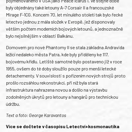
pojmenovaného v USA jako Peace Icarus I. Ve stejné době
byly objednány také letouny A-7 Corsair II a francouzské
Mirage F-1CG. Koncem 70. let minulého století tak bylo řecké
letectvo jednou z mála složek v Evropě, jež disponovaly
větším počtem moderních bojových letounů, a jednoznačně
bylo nejsilnějším v oblasti Balkánu.
Domovem pro nové Phantomy II se stala základna Andravida
ležící nedaleko města Patra, kde byly přiděleny ke 117.
bojovému křídlu. Letiště samotné bylo postaveno již v roce
1955, ovšem do té doby sloužilo pouze pro menší letecké
detachementy. V souvislosti s pořízením nových strojů proto
prošlo rozsáhlou rekonstrukcí, při níž byla stará
infrastruktura nahrazena novou a došlo na výstavbu
zodolněných úkrytů pro letouny a hangárů pro technickou
údržbu.
Text a foto: George Karavantos
Více se dočtete v časopisu Letectví+kosmonautika