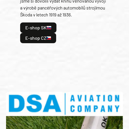
jsme si dovolili vydat knihu věnovanou vývoji
tank
a výrobě pancéřových automobilů strojírnou
v lé
Škoda v letech 1919 až 1936.
tak 
hrdi
E-shop SK
je: 
odeh
E-shop CZ
bitv
E
E