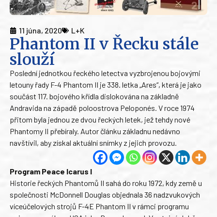
11 júna, 2020
L+K
Phantom II v Řecku stále
slouží
Poslední jednotkou řeckého letectva vyzbrojenou bojovými
letouny řady F-4 Phantom II je 338. letka „Ares“, která je jako
součást 117. bojového křídla dislokována na základně
Andravida na západě poloostrova Peloponés. V roce 1974
přitom byla jednou ze dvou řeckých letek, jež tehdy nové
Phantomy II přebíraly. Autor článku základnu nedávno
navštívil, aby získal aktuální snímky z jejich provozu.
Program Peace Icarus I
Historie řeckých Phantomů II sahá do roku 1972, kdy země u
společnosti McDonnell Douglas objednala 36 nadzvukových
víceúčelových strojů F-4E Phantom II v rámci programu