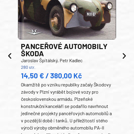
PANCEŘOVÉ AUTOMOBILY
ŠKODA
TA
Jaroslav Špitálský, Petr Kadlec
Ben
280 str.
352 s
14,50 € / 380,00 Kč
22
Okamžitě po vzniku republiky začaly Škodovy
Tank
závody v Plzni vyrábět bojové vozy pro
býva
československou armádu. Plzeňské
Rusk
konstrukční kanceláři se podařilo navrhnout
armá
jedinečné projekty pancéřových automobilů a
stře
v pozdější době i tanků. U příležitosti stého
při 
výročí výroby obrněného automobilu PA-II
blíz