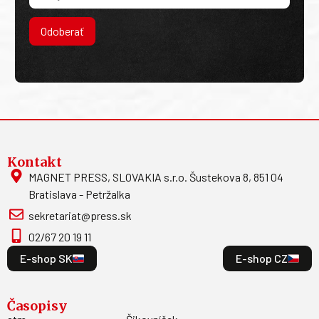
Odoberať
Kontakt
MAGNET PRESS, SLOVAKIA s.r.o. Šustekova 8, 851 04
Bratislava - Petržalka
sekretariat@press.sk
02/67 20 19 11
E-shop SK
E-shop CZ
Časopisy