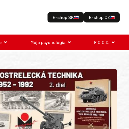
E-shop SK
E-shop CZ
e
Moja psychológia
F.O.O.D.