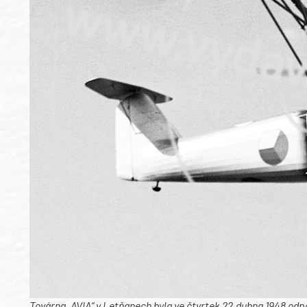
Továrna „AVIA“ v Letňanech byla ve čtvrtek 22.dubna 1948 odp