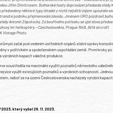
dsedou Jiřím Dimitrovem. Bulharské hosty doprovázel předseda vlády
ům předvedeny některé typy létadel z nichž největší zájem upoutala 
ostranství podniku přejmenování závodu. Jménem ÚRO pozdravil bulh
ády Antonín Zápotocký. Za bouřlivého potlesku se ujal slova předs
ázkový let helikoptéry.—Czechoslovakia, Prague 1948, AVIA aircraft
TK Vintage Photo
průmysl začal pod vedením ústředních orgánů státní správy konsoli
změny v politickém a společenském uspořádání země. První kroky po
 výrobních kapacit válečné produkce.
jprve soustředila na maximální využití poznatků německého válečné
jvíce využít existujících poznatků a výrobních schopností. Jednou 
vzletem, neboť se na území Československa nacházely výrobní kapacit
23, který vyšel 29. 11. 2023.