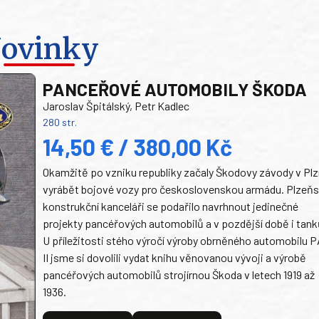
ovinky
PANCEŘOVÉ AUTOMOBILY ŠKODA
Jaroslav Špitálský, Petr Kadlec
280 str.
14,50 € / 380,00 Kč
Okamžitě po vzniku republiky začaly Škodovy závody v Plz
vyrábět bojové vozy pro československou armádu. Plzeň
konstrukční kanceláři se podařilo navrhnout jedinečné
projekty pancéřových automobilů a v pozdější době i tank
U příležitosti stého výročí výroby obrněného automobilu P
II jsme si dovolili vydat knihu věnovanou vývoji a výrobě
pancéřových automobilů strojírnou Škoda v letech 1919 až
1936.