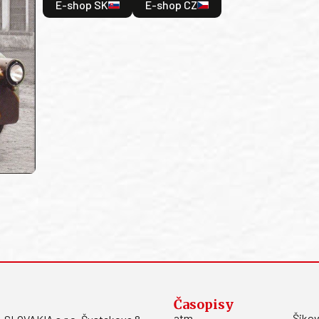
E-shop SK
E-shop CZ
Časopisy
atm
Šikov