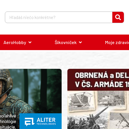
AeroHobby
Šikovníček
Moje zdravi