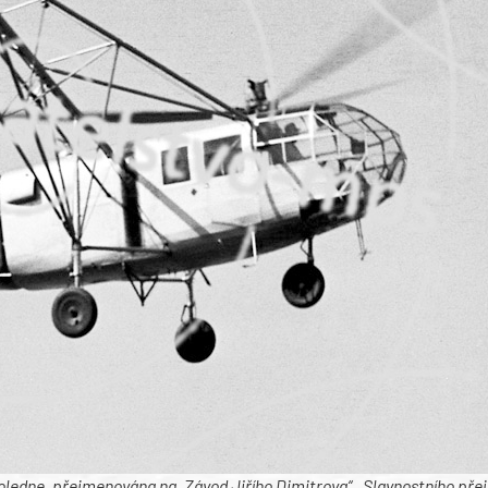
oledne, přejmenována na „Závod Jiřího Dimitrova“ . Slavnostního př