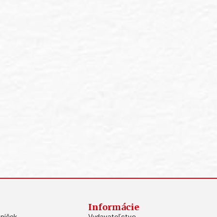
Informácie
níček
Vydavateľstvo