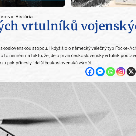
etectvo
,
História
kých vrtulníků vojensk
s československou stopou. I když šlo o německý válečný typ Focke-Ac
c to nemění na faktu, že jde o první československý vrtulník postav
u pak přinesly i další československá výročí.