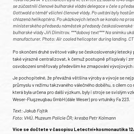
se zúčastnili členové bulharské vládní delegace v čele s pře
Gottwald a téměř všichni členové vlády. Po uvítání byly host
chlazená helikoptéra. Po ukázkových letech se konalo na pr
ministerského předsedu náměstek předsedy československé vl
bulharské vlády Jiří Dimitrov. ***dobový text*** Na snímku uk
manufacturer. Photo: Air cooled helicopter during landing. C
Po skončení druhé světové války se československý letecký 
také výrazně centralizovat, k čemuž postupně přispívaly i 
osvobození směřovaly především ke zmapování vývojových a
Je pochopitelné, že převážná většina výroby a vývoje se ne
průmyslu v režimu takzvaného válečného doběhu, s cílem co ne
která byla určena pro další výzkum, byly i stroje se svislým 
Weser-Flugzeugbau GmbH (dále Weser) pro vrtulníky Fa 223.
Text: Jakub Fojtík
Foto: VHÚ, Muzeum Policie ČR; kresba Petr Kolmann
Více se dočtete v časopisu Letectví+kosmonautika 12/20