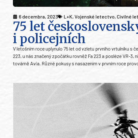
6 decembra, 2023
L+K
,
Vojenské letectvo
,
Civilné l
75 let českoslovens
i policejních
V letošním roce uplynulo 75 let od vzletu prvního vrtulníku 
223, u nás značený zpočátku rovněž Fa 223 a posléze VR-3, ni
továrně Avia. Různé pokusy s nasazením v prvním roce provoz