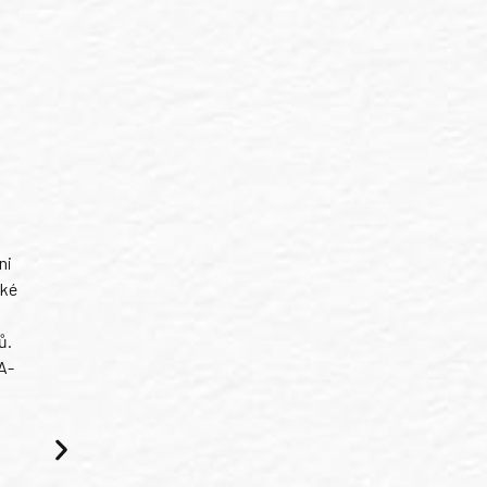
ni
ské
ů.
A-