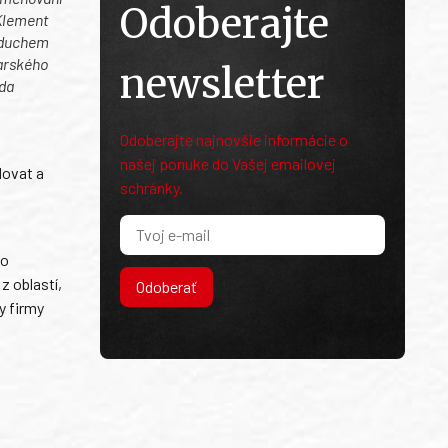
Odoberajte
 Klement
vzduchem
arského
newsletter
eda
Odoberajte najnovšie informácie o
našej ponuke do Vašej emailovej
dovat a
schránky.
ho
z oblastí,
Odoberať
y firmy