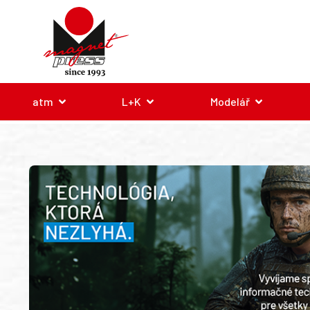
atm
L+K
Modelář