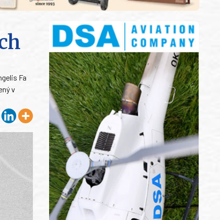
ých
hgelis Fa
ený v