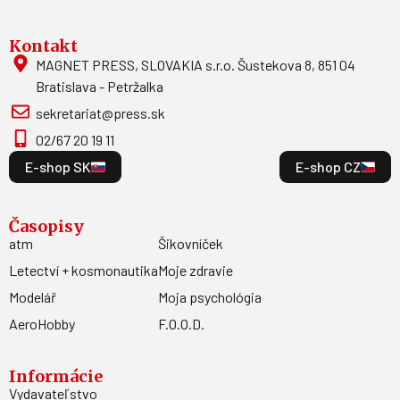
Kontakt
MAGNET PRESS, SLOVAKIA s.r.o. Šustekova 8, 851 04
Bratislava - Petržalka
sekretariat@press.sk
02/67 20 19 11
E-shop SK
E-shop CZ
Časopisy
atm
Šikovníček
Letectví + kosmonautika
Moje zdravie
Modelář
Moja psychológia
AeroHobby
F.O.O.D.
Informácie
Vydavateľstvo