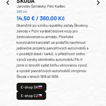
ŠKODA
TA
Jaroslav Špitálský, Petr Kadlec
Ben
280 str.
352 s
14,50 € / 380,00 Kč
22
Okamžitě po vzniku republiky začaly Škodovy
Tank
závody v Plzni vyrábět bojové vozy pro
býva
československou armádu. Plzeňské
Rusk
konstrukční kanceláři se podařilo navrhnout
armá
jedinečné projekty pancéřových automobilů a
stře
v pozdější době i tanků. U příležitosti stého
při 
výročí výroby obrněného automobilu PA-II
blíz
jsme si dovolili vydat knihu věnovanou vývoji
tank
a výrobě pancéřových automobilů strojírnou
v lé
Škoda v letech 1919 až 1936.
tak 
hrdi
E-shop SK
je: 
odeh
E-shop CZ
bitv