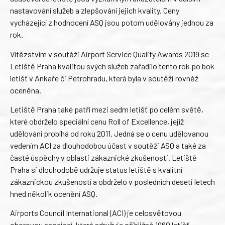
nastavování služeb a zlepšování jejich kvality. Ceny
vycházející z hodnocení ASQ jsou potom udělovány jednou za
rok.
Vítězstvím v soutěži Airport Service Quality Awards 2019 se
Letiště Praha kvalitou svých služeb zařadilo tento rok po bok
letišť v Ankaře či Petrohradu, která byla v soutěži rovněž
oceněna.
Letiště Praha také patří mezi sedm letišť po celém světě,
které obdrželo speciální cenu Roll of Excellence, jejíž
udělování probíhá od roku 2011. Jedná se o cenu udělovanou
vedením ACI za dlouhodobou účast v soutěži ASQ a také za
časté úspěchy v oblasti zákaznické zkušenosti. Letiště
Praha si dlouhodobě udržuje status letiště s kvalitní
zákaznickou zkušeností a obdrželo v posledních deseti letech
hned několik ocenění ASQ.
Airports Council International (ACI) je celosvětovou
oborovou asociací, která sdružuje přibližně 1960 letišť