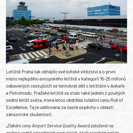
Letiště Praha tak obhájilo své loňské vítězství a o první
místo nejlepšího evropského letiště v kategorii 15-25 milionů
odbavených cestujících se tentokrát dělí s letištěm v Ankaře
a Petrohradu. Pražské letiště se stalo také jedním z pouhých
sedmi letišť světa, která letos obdržela zvláštní cenu Roll of
Excellence. Ta je udělována za časté úspěchy v oblasti
zákaznické zkušenosti.
„Získání ceny Airport Service Quality Award založené na
zpětné vazbě od reálných cestujících, kteří prochází naším