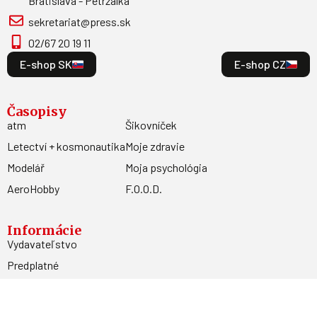
Bratislava - Petržalka
sekretariat@press.sk
02/67 20 19 11
E-shop SK
E-shop CZ
Časopisy
atm
Šikovníček
Letectví + kosmonautika
Moje zdravie
Modelář
Moja psychológia
AeroHobby
F.O.O.D.
Informácie
Vydavateľstvo
Predplatné
Archív
Inzercia