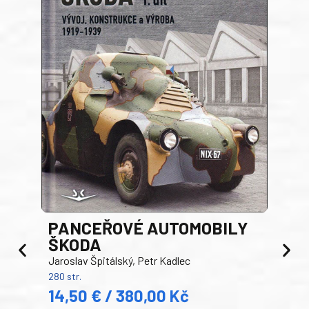
PANCEŘOVÉ AUTOMOBILY
ŠKODA
TA
Jaroslav Špitálský, Petr Kadlec
Ben
280 str.
352 s
14,50 € / 380,00 Kč
22