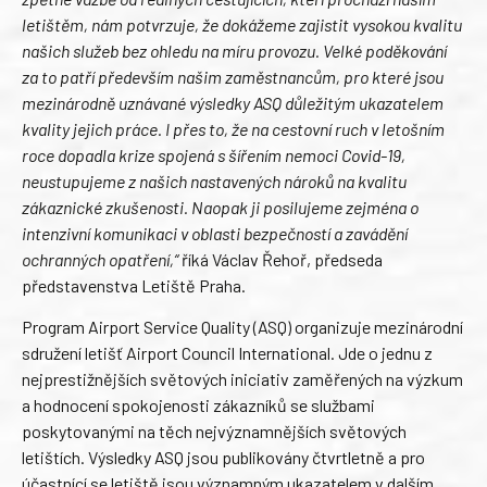
letištěm, nám potvrzuje, že dokážeme zajistit vysokou kvalitu
našich služeb bez ohledu na míru provozu. Velké poděkování
za to patří především našim zaměstnancům, pro které jsou
mezinárodně uznávané výsledky ASQ důležitým ukazatelem
kvality jejich práce. I přes to, že na cestovní ruch v letošním
roce dopadla krize spojená s šířením nemoci Covid-19,
neustupujeme z našich nastavených nároků na kvalitu
zákaznické zkušenosti. Naopak ji posilujeme zejména o
intenzivní komunikaci v oblasti bezpečností a zavádění
ochranných opatření,“
říká Václav Řehoř, předseda
představenstva Letiště Praha.
Program Airport Service Quality (ASQ) organizuje mezinárodní
sdružení letišť Airport Council International. Jde o jednu z
nejprestižnějších světových iniciativ zaměřených na výzkum
a hodnocení spokojenosti zákazníků se službami
poskytovanými na těch nejvýznamnějších světových
letištích. Výsledky ASQ jsou publikovány čtvrtletně a pro
účastnící se letiště jsou významným ukazatelem v dalším