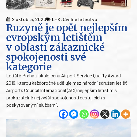
2 októbra, 2020
L+K
,
Civilné letectvo
Ruzyně je opět nejlepším
evropským letištěm
v oblasti zákaznické
spokojenosti své
kategorie
Letiště Praha získalo cenu Airport Service Quality Award
2019, kterou každoročně uděluje mezinárodní sdružení letišť
Airports Council International (ACI) nejlepším letištím s
prokazatelně nejvyšší spokojeností cestujících s
poskytovanými službami.