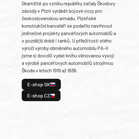
Okamžitě po vzniku republiky začaly Škodovy
Tank
závody v Plzni vyrábět bojové vozy pro
býva
československou armádu. Plzeňské
Rusk
konstrukční kanceláři se podařilo navrhnout
armá
jedinečné projekty pancéřových automobilů a
stře
v pozdější době i tanků. U příležitosti stého
při 
výročí výroby obrněného automobilu PA-II
blíz
jsme si dovolili vydat knihu věnovanou vývoji
tank
a výrobě pancéřových automobilů strojírnou
v lé
Škoda v letech 1919 až 1936.
tak 
hrdi
E-shop SK
je: 
odeh
E-shop CZ
bitv
E
E