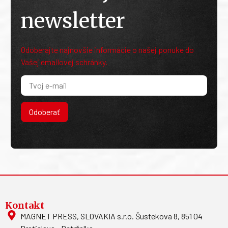
newsletter
Odoberajte najnovšie informácie o našej ponuke do
Vašej emailovej schránky.
Odoberať
Kontakt
MAGNET PRESS, SLOVAKIA s.r.o. Šustekova 8, 851 04