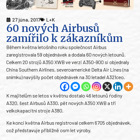
27 júna, 2017
L+K
60 nových Airbusů
zamířilo k zákazníkům
Během května letošního roku společnost Airbus
zaregistrovala 59 objednávek a dodala 60 nových letounů.
Celkem 20 strojů A350 XWB ve verzi A350-900 si objednaly
China Southern Airlines, severoamerické Delta Air Lines (na
snímku) navýšily počet objednávek na 30 letadel A321ceo.
K majitelům se letos v květnu dostalo 46 letounů ŕodiny
A320, šest Airbusů A330, pět nových A350 XWB a tři
velkokapacitní stroje A380.
Ke konci května Airbus registroval celkem 6705 objednávek,
což představuje přibližně osm let výroby.