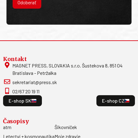
Odoberať
Kontakt
MAGNET PRESS, SLOVAKIA s.r.o. Šustekova 8, 851 04
Bratislava - Petržalka
sekretariat@press.sk
02/67 20 19 11
E-shop SK
E-shop CZ
Časopisy
atm
Šikovníček
Letectví + kosmonautika
Moje zdravie