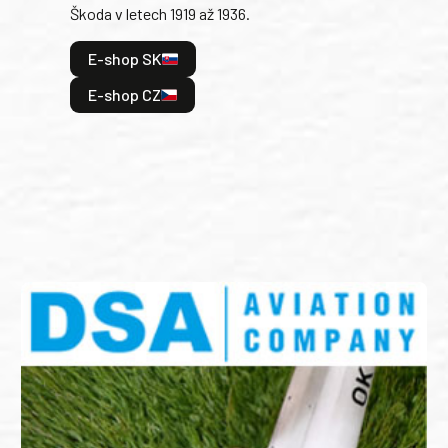
Škoda v letech 1919 až 1936.
tak 
hrdi
E-shop SK
je: 
odeh
E-shop CZ
bitv
E
E