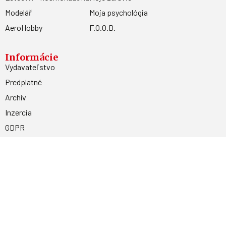
Modelář
Moja psychológia
AeroHobby
F.O.O.D.
Informácie
Vydavateľstvo
Predplatné
Archív
Inzercia
GDPR
Kontakty
Facebook