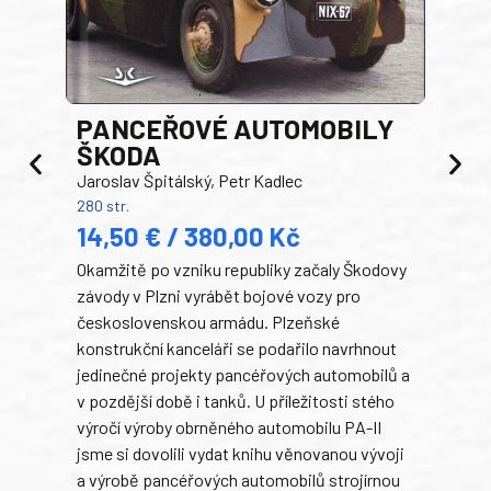
PANCEŘOVÉ AUTOMOBILY
ŠKODA
TA
Jaroslav Špitálský, Petr Kadlec
Ben
280 str.
352 s
14,50 € / 380,00 Kč
22
Okamžitě po vzniku republiky začaly Škodovy
Tank
závody v Plzni vyrábět bojové vozy pro
býva
československou armádu. Plzeňské
Rusk
konstrukční kanceláři se podařilo navrhnout
armá
jedinečné projekty pancéřových automobilů a
stře
v pozdější době i tanků. U příležitosti stého
při 
výročí výroby obrněného automobilu PA-II
blíz
jsme si dovolili vydat knihu věnovanou vývoji
tank
a výrobě pancéřových automobilů strojírnou
v lé