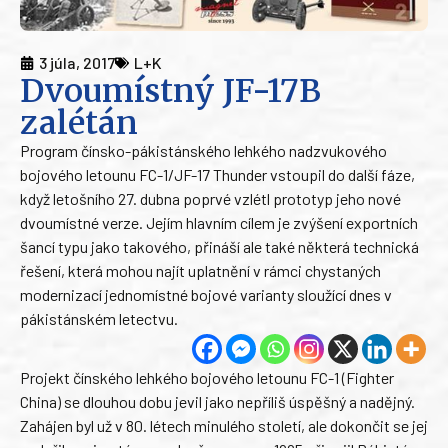
3 júla, 2017
L+K
Dvoumístný JF-17B
zalétán
Program čínsko-pákistánského lehkého nadzvukového
bojového letounu FC-1/JF-17 Thunder vstoupil do další fáze,
když letošního 27. dubna poprvé vzlétl prototyp jeho nové
dvoumístné verze. Jejím hlavním cílem je zvýšení exportních
šancí typu jako takového, přináší ale také některá technická
řešení, která mohou najít uplatnění v rámci chystaných
modernizací jednomístné bojové varianty sloužící dnes v
pákistánském letectvu.
Projekt čínského lehkého bojového letounu FC-1 (Fighter
China) se dlouhou dobu jevil jako nepříliš úspěšný a nadějný.
Zahájen byl už v 80. létech minulého století, ale dokončit se jej