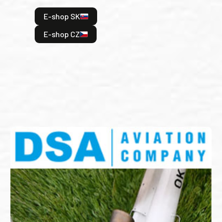
hrdi
E-shop SK
je: 
odeh
E-shop CZ
bitv
E
E