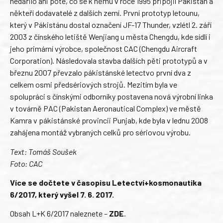
nedařilo ani poté, co se k němu v roce 1995 připojil Pákistán a
někteří dodavatelé z dalších zemí. První prototyp letounu,
který v Pákistánu dostal označení JF-17 Thunder, vzlétl 2. září
2003 z čínského letiště Wenjiang u města Chengdu, kde sídlí i
jeho primární výrobce, společnost CAC (Chengdu Aircraft
Corporation). Následovala stavba dalších pěti prototypů a v
březnu 2007 převzalo pákistánské letectvo první dva z
celkem osmi předsériových strojů. Mezitím byla ve
spolupráci s čínskými odborníky postavena nová výrobní linka
v továrně PAC (Pakistan Aeronautical Complex) ve městě
Kamra v pákistánské provincii Punjab, kde byla v lednu 2008
zahájena montáž vybraných celků pro sériovou výrobu.
Text: Tomáš Soušek
Foto: CAC
Více se dočtete v časopisu Letectví+kosmonautika
6/2017, který vyšel 7. 6. 2017.
Obsah L+K 6/2017 naleznete –
ZDE
.