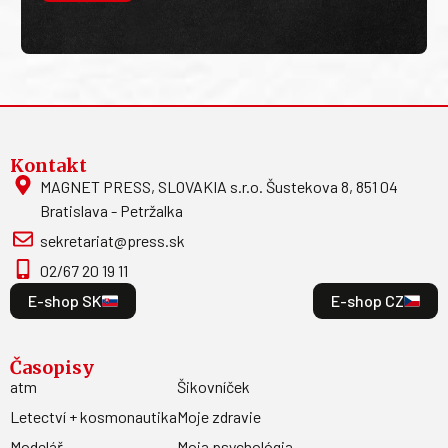
Kontakt
MAGNET PRESS, SLOVAKIA s.r.o. Šustekova 8, 851 04
Bratislava - Petržalka
sekretariat@press.sk
02/67 20 19 11
E-shop SK
E-shop CZ
Časopisy
atm
Šikovníček
Letectví + kosmonautika
Moje zdravie
Modelář
Moja psychológia