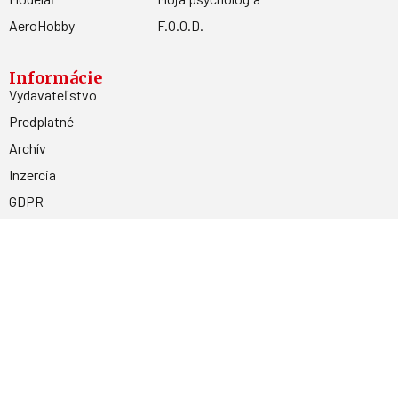
AeroHobby
F.O.O.D.
Informácie
Vydavateľstvo
Predplatné
Archív
Inzercia
GDPR
Kontakty
Facebook