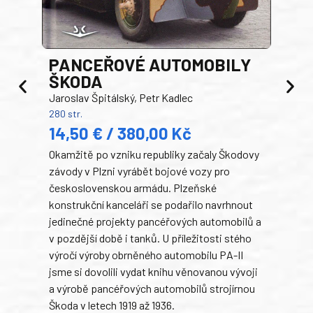
PANCEŘOVÉ AUTOMOBILY
ŠKODA
TA
Jaroslav Špitálský, Petr Kadlec
Ben
280 str.
352 s
14,50 € / 380,00 Kč
22
Okamžitě po vzniku republiky začaly Škodovy
Tank
závody v Plzni vyrábět bojové vozy pro
býva
československou armádu. Plzeňské
Rusk
konstrukční kanceláři se podařilo navrhnout
armá
jedinečné projekty pancéřových automobilů a
stře
v pozdější době i tanků. U příležitosti stého
při 
výročí výroby obrněného automobilu PA-II
blíz
jsme si dovolili vydat knihu věnovanou vývoji
tank
a výrobě pancéřových automobilů strojírnou
v lé
Škoda v letech 1919 až 1936.
tak 