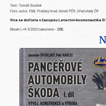
Text: Tomáš Soušek
Foto: autor, FAB, Pražský hrad, Senát PČR, Úřad vlády ČR
Více se dočtete v časopisu Letectví+kosmonautika 3/202
Obsah L+K 3/2021 naleznete –
ZDE
.
N