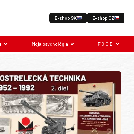
E-shop SK
E-shop CZ
e
Moja psychológia
F.O.O.D.