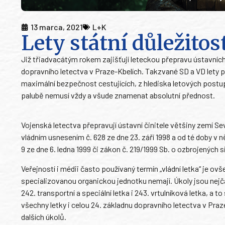
13 marca, 2021
L+K
Lety státní důležitos
Již třiadvacátým rokem zajišťují leteckou přepravu ústavních
dopravního letectva v Praze-Kbelích. Takzvané SD a VD lety
maximální bezpečnost cestujících, z hlediska letových postupů 
palubě nemusí vždy a všude znamenat absolutní přednost.
Vojenská letectva přepravují ústavní činitele většiny zemí Se
vládním usnesením č. 628 ze dne 23. září 1998 a od té doby v 
9 ze dne 6. ledna 1999 či zákon č. 219/1999 Sb. o ozbrojených s
Veřejností i médii často používaný termín „vládní letka“ je 
specializovanou organickou jednotku nemají. Úkoly jsou nejčas
242. transportní a speciální letka i 243. vrtulníková letka, a
všechny letky i celou 24. základnu dopravního letectva v Praze
dalších úkolů.