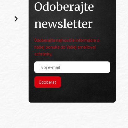
Odoberajte
newsletter
Odoberajte najnovšie informácie o
našej ponuke do Vašej emailovej
schránky.
Odoberať