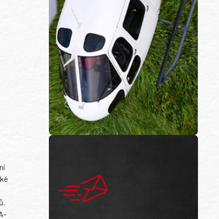
ni
ské
ů.
A-