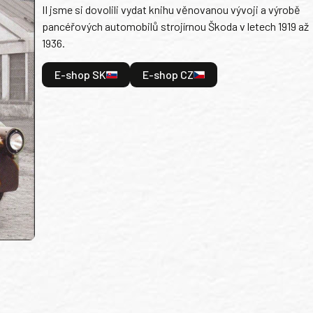
II jsme si dovolili vydat knihu věnovanou vývoji a výrobě
pancéřových automobilů strojírnou Škoda v letech 1919 až
1936.
E-shop SK
E-shop CZ