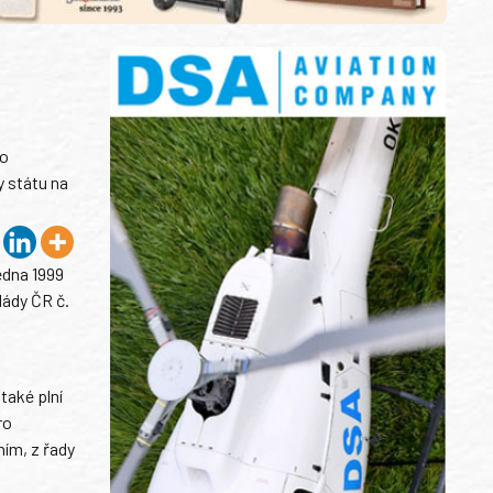
 o
y státu na
edna 1999
lády ČR č.
také plní
ro
ním, z řady