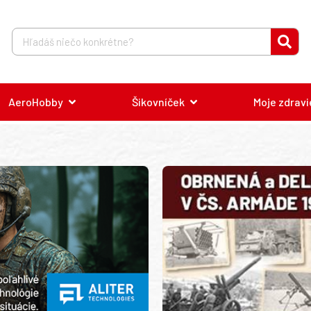
AeroHobby
Šikovníček
Moje zdravi