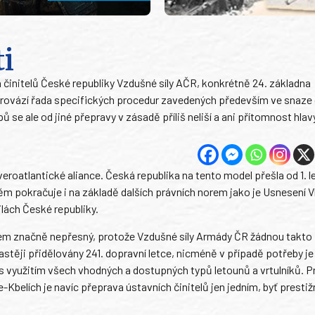
ti
 činitelů České republiky Vzdušné síly AČR, konkrétně 24. základna
 provází řada specifických procedur zavedených především ve snaze
se ale od jiné přepravy v zásadě příliš neliší a ani přítomnost hlav
veroatlantické aliance. Česká republika na tento model přešla od 1. l
něm pokračuje i na základě dalších právních norem jako je Usnesení V
ilách České republiky.
ovšem značně nepřesný, protože Vzdušné síly Armády ČR žádnou takto
těji přidělovány 241. dopravní letce, nicméně v případě potřeby je 
 to s využitím všech vhodných a dostupných typů letounů a vrtulníků. P
-Kbelích je navíc přeprava ústavních činitelů jen jedním, byť prestiž