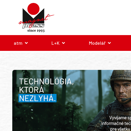
atm
L+K
Modelář