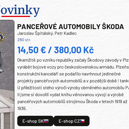
ovinky
PANCEŘOVÉ AUTOMOBILY ŠKODA
Jaroslav Špitálský, Petr Kadlec
280 str.
14,50 € / 380,00 Kč
Okamžitě po vzniku republiky začaly Škodovy závody v Plz
vyrábět bojové vozy pro československou armádu. Plzeň
konstrukční kanceláři se podařilo navrhnout jedinečné
projekty pancéřových automobilů a v pozdější době i tank
U příležitosti stého výročí výroby obrněného automobilu P
II jsme si dovolili vydat knihu věnovanou vývoji a výrobě
pancéřových automobilů strojírnou Škoda v letech 1919 až
1936.
E-shop SK
E-shop CZ