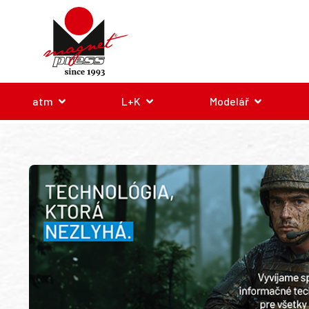
atm
L+K
Modelář