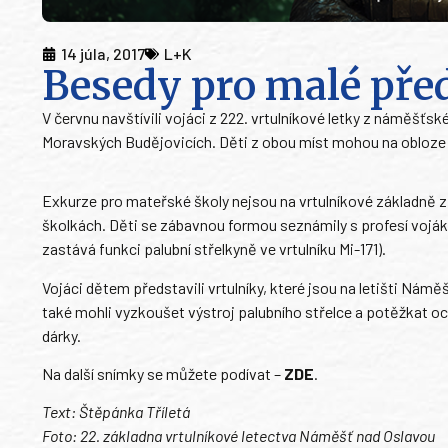
14 júla, 2017
L+K
Besedy pro malé pře
V červnu navštívili vojáci z 222. vrtulníkové letky z náměšťs
Moravských Budějovicích. Děti z obou míst mohou na obloze 
Exkurze pro mateřské školy nejsou na vrtulníkové základně zpr
školkách. Děti se zábavnou formou seznámily s profesí vojáka
zastává funkci palubní střelkyně ve vrtulníku Mi-171).
Vojáci dětem představili vrtulníky, které jsou na letišti Nám
také mohli vyzkoušet výstroj palubního střelce a potěžkat o
dárky.
Na další snímky se můžete podívat –
ZDE
.
Text: Štěpánka Tříletá
Foto: 22. základna vrtulníkové letectva Náměšť nad Oslavou