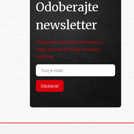
Odoberajte
newsletter
Odoberajte najnovšie informácie o
našej ponuke do Vašej emailovej
schránky.
Odoberať