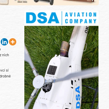
h
z nich
vci si
 drobné