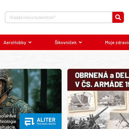
AeroHobby
Šikovníček
Moje zdravi