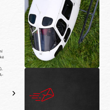
ni
ské
ů.
A-