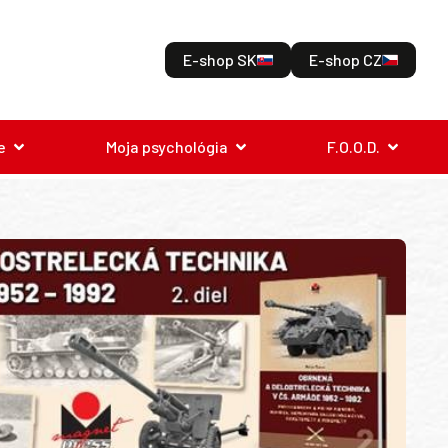
E-shop SK
E-shop CZ
e
Moja psychológia
F.O.O.D.