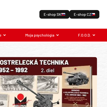
E-shop SK
E-shop CZ
e
Moja psychológia
F.O.O.D.