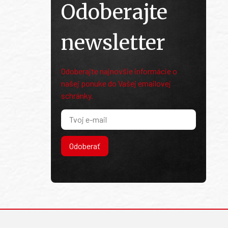
Odoberajte
newsletter
Odoberajte najnovšie informácie o
našej ponuke do Vašej emailovej
schránky.
Odoberať