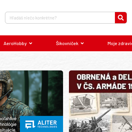
AeroHobby
Šikovníček
Moje zdravi