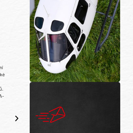
ni
ské
ů.
A-