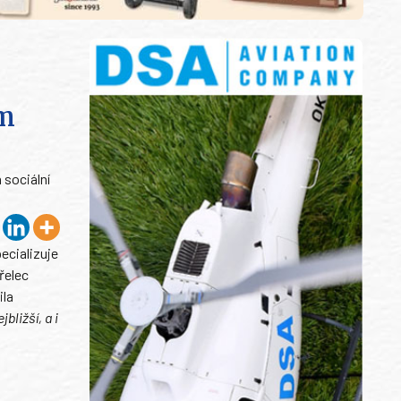
ím
 sociální
ecializuje
řelec
ila
ližší, a i