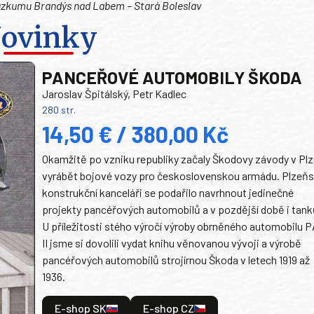
 průzkumu Brandýs nad Labem – Stará Boleslav
ovinky
PANCEŘOVÉ AUTOMOBILY ŠKODA
Jaroslav Špitálský, Petr Kadlec
280 str.
14,50 € / 380,00 Kč
Okamžitě po vzniku republiky začaly Škodovy závody v Plz
vyrábět bojové vozy pro československou armádu. Plzeň
konstrukční kanceláři se podařilo navrhnout jedinečné
projekty pancéřových automobilů a v pozdější době i tank
U příležitosti stého výročí výroby obrněného automobilu P
II jsme si dovolili vydat knihu věnovanou vývoji a výrobě
pancéřových automobilů strojírnou Škoda v letech 1919 až
1936.
E-shop SK
E-shop CZ