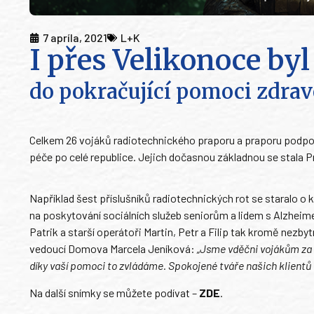
7 apríla, 2021
L+K
I přes Velikonoce byl
do pokračující pomoci zdra
Celkem 26 vojáků radiotechnického praporu a praporu podpor
péče po celé republice. Jejich dočasnou základnou se stala Pr
Například šest příslušníků radiotechnických rot se staralo o
na poskytování sociálních služeb seniorům a lidem s Alzheime
Patrik a starší operátoři Martin, Petr a Filip tak kromě nez
vedoucí Domova Marcela Jeníková:
„Jsme vděčni vojákům za p
díky vaší pomoci to zvládáme. Spokojené tváře našich klientů 
Na další snímky se můžete podívat –
ZDE
.