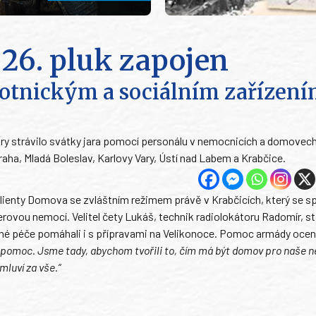
 26. pluk zapojen
votnickým a sociálním zařízen
y strávilo svátky jara pomocí personálu v nemocnicích a domovech
aha, Mladá Boleslav, Karlovy Vary, Ústí nad Labem a Krabčice.
 klienty Domova se zvláštním režimem právě v Krabčicích, který se sp
rovou nemocí. Velitel čety Lukáš, technik radiolokátoru Radomír, st
bytné péče pomáhali i s přípravami na Velikonoce. Pomoc armády ocen
omoc. Jsme tady, abychom tvořili to, čím má být domov pro naše nejb
mluví za vše.“