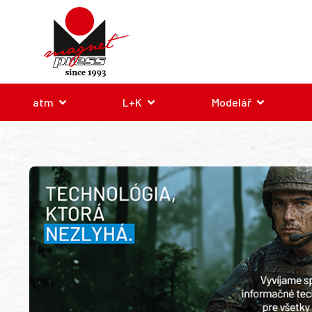
atm
L+K
Modelář