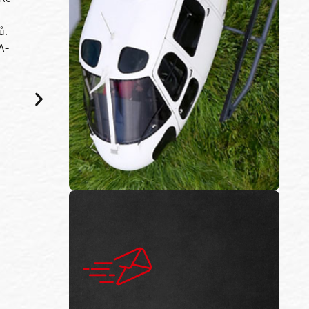
ů.
A-