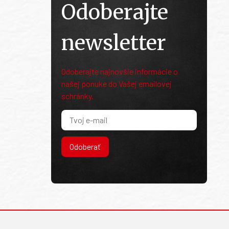
Odoberajte
newsletter
Odoberajte najnovšie informácie o
našej ponuke do Vašej emailovej
schránky.
Odoberať