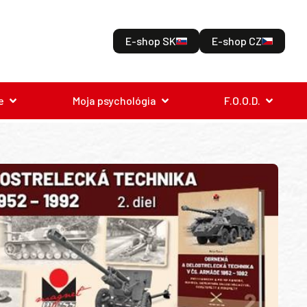
E-shop SK
E-shop CZ
e
Moja psychológia
F.O.O.D.