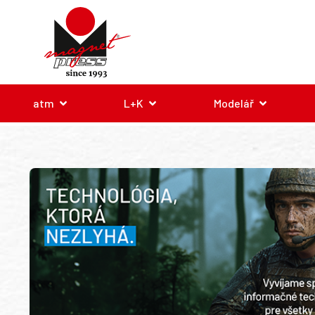
atm
L+K
Modelář