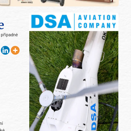
e
, případné
ni
ské