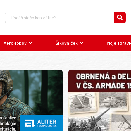
AeroHobby
Šikovníček
Moje zdravi