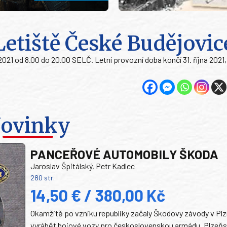
etiště České Budějovic
021 od 8.00 do 20.00 SELČ. Letní provozní doba končí 31. října 2021
ovinky
PANCEŘOVÉ AUTOMOBILY ŠKODA
Jaroslav Špitálský, Petr Kadlec
280 str.
14,50 € / 380,00 Kč
Okamžitě po vzniku republiky začaly Škodovy závody v Plz
vyrábět bojové vozy pro československou armádu. Plzeň