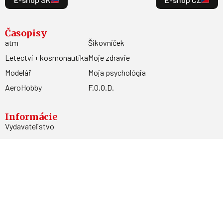
Časopisy
atm
Šikovníček
Letectví + kosmonautika
Moje zdravie
Modelář
Moja psychológia
AeroHobby
F.O.O.D.
Informácie
Vydavateľstvo
Predplatné
Archív
Inzercia
GDPR
Kontakty