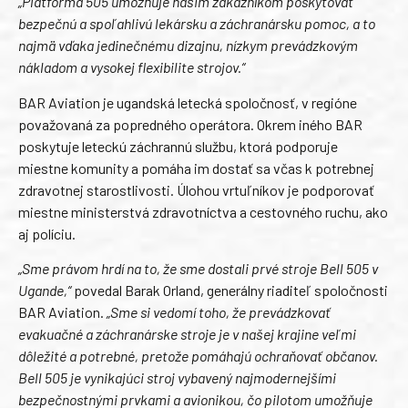
„Platforma 505 umožňuje našim zákazníkom poskytovať
bezpečnú a spoľahlivú lekársku a záchranársku pomoc, a to
najmä vďaka jedinečnému dizajnu, nízkym prevádzkovým
nákladom a vysokej flexibilite strojov.“
BAR Aviation je ugandská letecká spoločnosť, v regióne
považovaná za popredného operátora. Okrem iného BAR
poskytuje leteckú záchrannú službu, ktorá podporuje
miestne komunity a pomáha im dostať sa včas k potrebnej
zdravotnej starostlivosti. Úlohou vrtuľníkov je podporovať
miestne ministerstvá zdravotníctva a cestovného ruchu, ako
aj políciu.
„Sme právom hrdí na to, že sme dostali prvé stroje Bell 505 v
Ugande,“
povedal Barak Orland, generálny riaditeľ spoločnosti
BAR Aviation.
„Sme si vedomí toho, že prevádzkovať
evakuačné a záchranárske stroje je v našej krajine veľmi
dôležité a potrebné, pretože pomáhajú ochraňovať občanov.
Bell 505 je vynikajúci stroj vybavený najmodernejšími
bezpečnostnými prvkami a avionikou, čo pilotom umožňuje