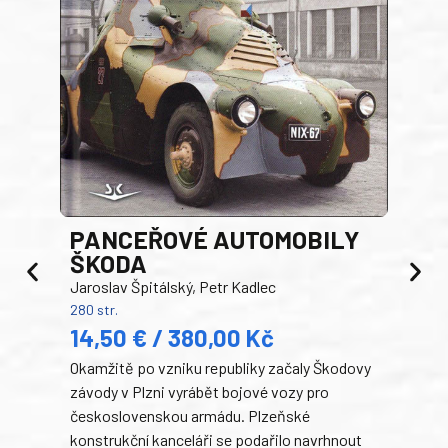
PANCEŘOVÉ AUTOMOBILY
ŠKODA
TA
Jaroslav Špitálský, Petr Kadlec
Ben
280 str.
352 s
14,50 € / 380,00 Kč
22
Okamžitě po vzniku republiky začaly Škodovy
Tank
závody v Plzni vyrábět bojové vozy pro
býva
československou armádu. Plzeňské
Rusk
konstrukční kanceláři se podařilo navrhnout
armá