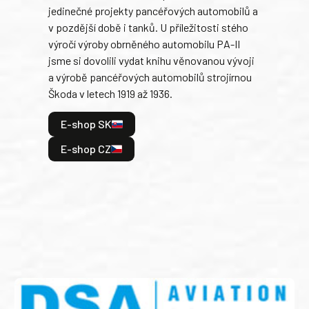
jedinečné projekty pancéřových automobilů a
stře
v pozdější době i tanků. U příležitosti stého
při 
výročí výroby obrněného automobilu PA-II
blíz
jsme si dovolili vydat knihu věnovanou vývoji
tank
a výrobě pancéřových automobilů strojírnou
v lé
Škoda v letech 1919 až 1936.
tak 
hrdi
E-shop SK
je: 
odeh
E-shop CZ
bitv
E
E