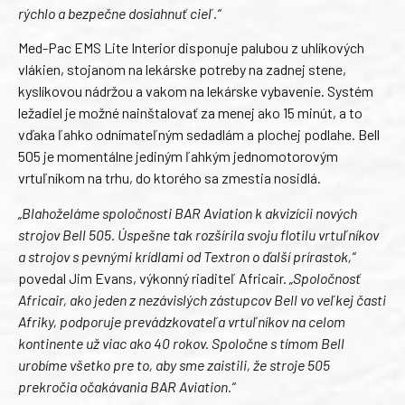
rýchlo a bezpečne dosiahnuť cieľ.“
Med-Pac EMS Lite Interior disponuje palubou z uhlíkových
vlákien, stojanom na lekárske potreby na zadnej stene,
kyslíkovou nádržou a vakom na lekárske vybavenie. Systém
ležadiel je možné nainštalovať za menej ako 15 minút, a to
vďaka ľahko odnímateľným sedadlám a plochej podlahe. Bell
505 je momentálne jediným ľahkým jednomotorovým
vrtuľníkom na trhu, do ktorého sa zmestia nosidlá.
„Blahoželáme spoločnosti BAR Aviation k akvizícii nových
strojov Bell 505. Úspešne tak rozšírila svoju flotilu vrtuľníkov
a strojov s pevnými krídlami od Textron o ďalší prírastok,“
povedal Jim Evans, výkonný riaditeľ Africair.
„Spoločnosť
Africair, ako jeden z nezávislých zástupcov Bell vo veľkej časti
Afriky, podporuje prevádzkovateľa vrtuľníkov na celom
kontinente už viac ako 40 rokov. Spoločne s tímom Bell
urobíme všetko pre to, aby sme zaistili, že stroje 505
prekročia očakávania BAR Aviation.“