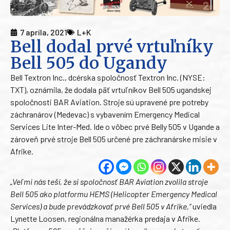
7 apríla, 2021
L+K
Bell dodal prvé vrtuľníky
Bell 505 do Ugandy
Bell Textron Inc., dcérska spoločnosť Textron Inc. (NYSE:
TXT), oznámila, že dodala päť vrtuľníkov Bell 505 ugandskej
spoločnosti BAR Aviation. Stroje sú upravené pre potreby
záchranárov (Medevac) s vybavením Emergency Medical
Services Lite Inter-Med. Ide o vôbec prvé Belly 505 v Ugande a
zároveň prvé stroje Bell 505 určené pre záchranárske misie v
Afrike.
„Veľmi nás teší, že si spoločnosť BAR Aviation zvolila stroje
Bell 505 ako platformu HEMS (Helicopter Emergency Medical
Services) a bude prevádzkovať prvé Bell 505 v Afrike,“
uviedla
Lynette Loosen, regionálna manažérka predaja v Afrike
.