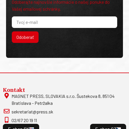
Odoberajte najnovšie informácie o našej ponuke do
Vašej emailovej schránky.
Odoberať
Kontakt
MAGNET PRESS, SLOVAKIA s.r.o. Šustekova 8, 851 04
Bratislava - Petržalka
sekretariat@press.sk
02/67 20 19 11
E-shop SK
E-shop CZ