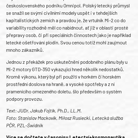
československého podniku Omnipol. Polský letecký průmysl
se snažil se svými civilními modely uspět i v tehdejších
kapitalistických zemích a pravdou je, že vrtulník Mi-2 co do
variability rozhodně měl co nabídnout, ať již v oblasti prosté
přepravy osob, či při speciálních činnostech jako je například
letecké ošetřování plodin. Svou cenou totiž mohl zaujmout
mnoho zákazníků.
Jednou z překážek pro uskutečnění podobného plánu byly u
Mi-2 motory GTD-350 vykazující hned několik nedostatků.
Kromě výkonu, který byl při použití v horkém či horském
prostřední doslova na hraně, a vysoké spotřeby a z ní
pramenícího omezeného doletu, šlo především o systém
podpory provozu.
Text: JUDr. Jakub Fojtík, Ph.D., LL.M.
Foto: Stanislav Mackovík, Miłosz Rusiecki, Letecká služba
PČR, PZL-Świdnik
Více se dočtete v časopisu Letectví+kosmonautika