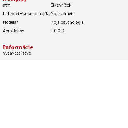
atm
Šikovníček
Letectví + kosmonautika
Moje zdravie
Modelář
Moja psychológia
AeroHobby
F.O.O.D.
Informácie
Vydavateľstvo
Predplatné
Archív
Inzercia
GDPR
Kontakty