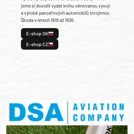
jsme si dovolili vydat knihu věnovanou vývoji
tank
a výrobě pancéřových automobilů strojírnou
v lé
Škoda v letech 1919 až 1936.
tak 
hrdi
E-shop SK
je: 
odeh
E-shop CZ
bitv
E
E