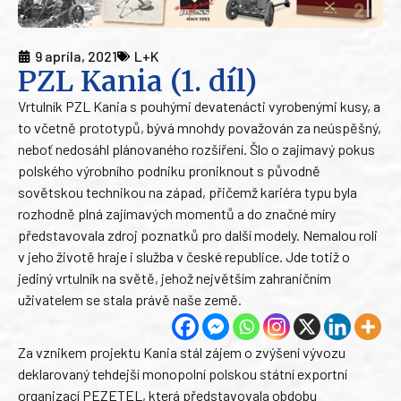
9 apríla, 2021
L+K
PZL Kania (1. díl)
Vrtulník PZL Kania s pouhými devatenácti vyrobenými kusy, a
to včetně prototypů, bývá mnohdy považován za neúspěšný,
neboť nedosáhl plánovaného rozšíření. Šlo o zajímavý pokus
polského výrobního podniku proniknout s původně
sovětskou technikou na západ, přičemž kariéra typu byla
rozhodně plná zajímavých momentů a do značné míry
představovala zdroj poznatků pro další modely. Nemalou roli
v jeho životě hraje i služba v české republice. Jde totiž o
jediný vrtulník na světě, jehož největším zahraničním
uživatelem se stala právě naše země.
Za vznikem projektu Kania stál zájem o zvýšení vývozu
deklarovaný tehdejší monopolní polskou státní exportní
organizací PEZETEL, která představovala obdobu