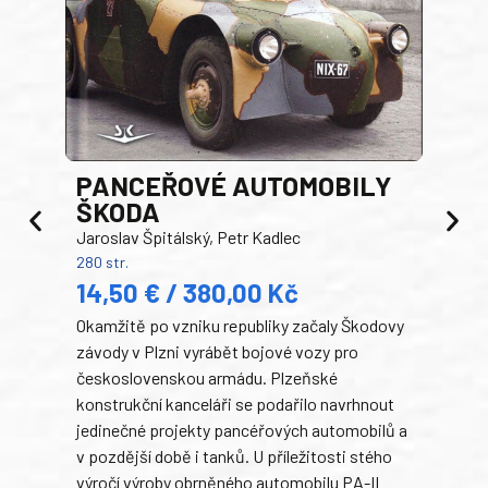
PANCEŘOVÉ AUTOMOBILY
ŠKODA
TA
Jaroslav Špitálský, Petr Kadlec
Ben
280 str.
352 s
14,50 € / 380,00 Kč
22
Okamžitě po vzniku republiky začaly Škodovy
Tank
závody v Plzni vyrábět bojové vozy pro
býva
československou armádu. Plzeňské
Rusk
konstrukční kanceláři se podařilo navrhnout
armá
jedinečné projekty pancéřových automobilů a
stře
v pozdější době i tanků. U příležitosti stého
při 
výročí výroby obrněného automobilu PA-II
blíz