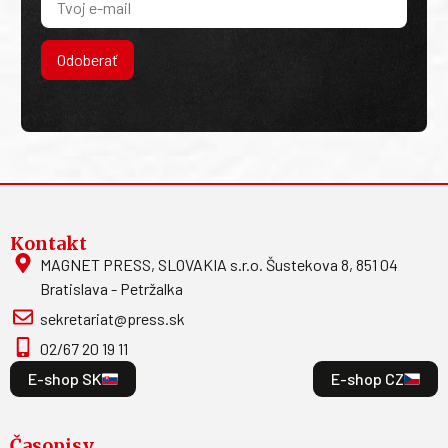
Odoberať
Kontakt
MAGNET PRESS, SLOVAKIA s.r.o. Šustekova 8, 851 04
Bratislava - Petržalka
sekretariat@press.sk
02/67 20 19 11
E-shop SK
E-shop CZ
Časopisy