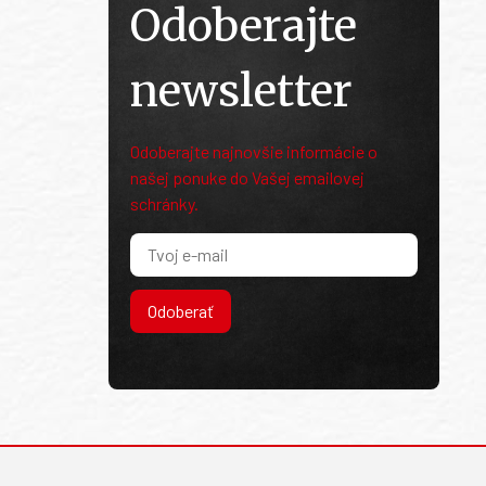
Odoberajte
newsletter
Odoberajte najnovšie informácie o
našej ponuke do Vašej emailovej
schránky.
Odoberať