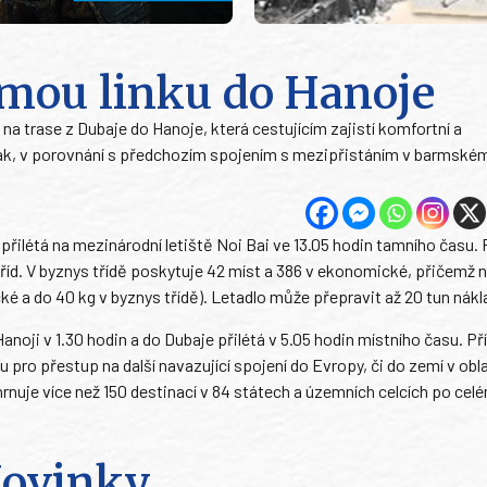
ímou linku do Hanoje
na trase z Dubaje do Hanoje, která cestujícím zajistí komfortní a
ak, v porovnání s předchozím spojením s mezipřistáním v barmské
přilétá na mezinárodní letiště Noi Bai ve 13.05 hodin tamního času.
d. V byznys třídě poskytuje 42 míst a 386 v ekonomické, přičemž na
é a do 40 kg v byznys třídě). Letadlo může přepravit až 20 tun nákl
anoji v 1.30 hodin a do Dubaje přilétá v 5.05 hodin místního času. Př
 pro přestup na další navazující spojení do Evropy, či do zemí v obl
rnuje více než 150 destinací v 84 státech a územních celcích po cel
ovinky