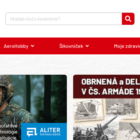
AeroHobby
Šikovníček
Moje zdravi