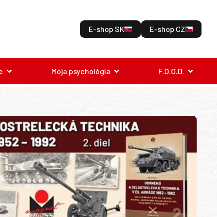
E-shop SK
E-shop CZ
e
Moja psychológia
F.O.O.D.