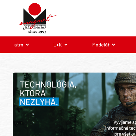
atm
L+K
Modelář