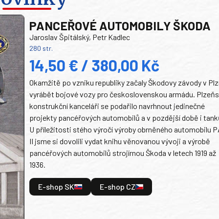
PANCEŘOVÉ AUTOMOBILY ŠKODA
Jaroslav Špitálský, Petr Kadlec
280 str.
14,50 € / 380,00 Kč
Okamžitě po vzniku republiky začaly Škodovy závody v Plz
vyrábět bojové vozy pro československou armádu. Plzeň
konstrukční kanceláři se podařilo navrhnout jedinečné
projekty pancéřových automobilů a v pozdější době i tank
U příležitosti stého výročí výroby obrněného automobilu P
II jsme si dovolili vydat knihu věnovanou vývoji a výrobě
pancéřových automobilů strojírnou Škoda v letech 1919 až
1936.
E-shop SK
E-shop CZ