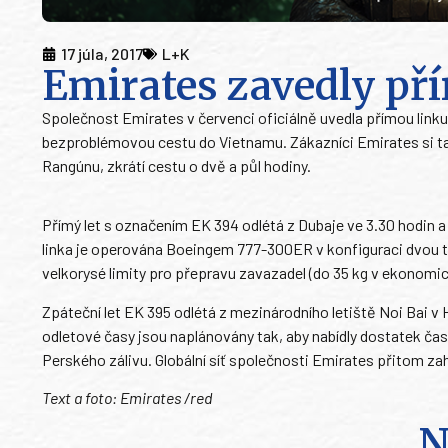
17 júla, 2017
L+K
Emirates zavedly př
Společnost Emirates v červenci oficiálně uvedla přímou linku 
bezproblémovou cestu do Vietnamu. Zákazníci Emirates si t
Rangúnu, zkrátí cestu o dvě a půl hodiny.
Přímý let s označením EK 394 odlétá z Dubaje ve 3.30 hodin a 
linka je operována Boeingem 777-300ER v konfiguraci dvou tří
velkorysé limity pro přepravu zavazadel (do 35 kg v ekonomick
Zpáteční let EK 395 odlétá z mezinárodního letiště Noi Bai v H
odletové časy jsou naplánovány tak, aby nabídly dostatek času
Perského zálivu. Globální síť společnosti Emirates přitom zah
Text a foto: Emirates /red
N