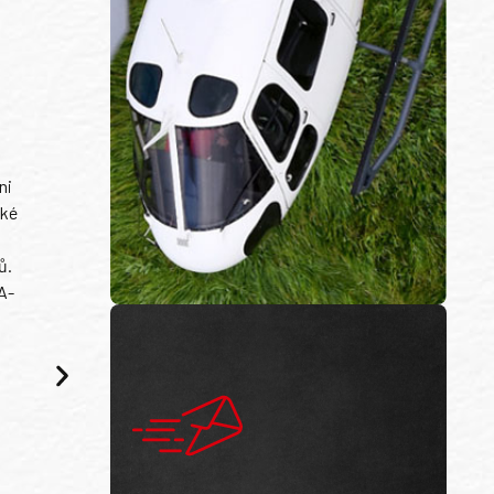
ni
ské
ů.
A-