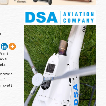
m
 Přímá
bízí i
adu.
íletové a
asti
ém světě.