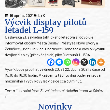
16 apríla, 2021
L+K
Výcvik display pilotů
letadel L-159
Čáslavská 21. základna taktického letectva si dovoluje
informovat občany Města Čáslavi, Městyse Nové Dvory a
Žehušice, Obce Církvice, Chotusice, Rohozec a Vrdy o výcviku
dvojice display (předváděcích) pilotů letounů L-159A.
Výcvik bude probíhat ve dnech 20. až 22. dubna 2021 v čase od
15.30 do 16.00 hodin. V každém z těchto dnů bude realizován
maximálně 1 výcvikový let v délce cca 30 minut.
Text a ilustrační foto: 21. základna taktického letectva Čáslav
/r
Novinky