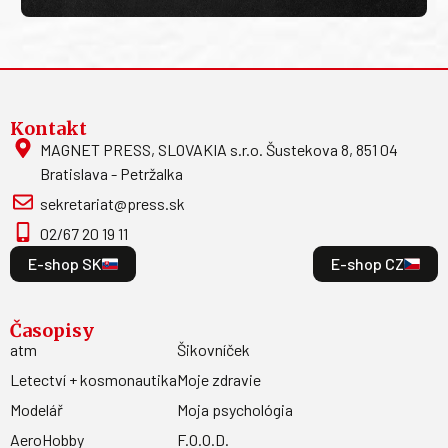
Kontakt
MAGNET PRESS, SLOVAKIA s.r.o. Šustekova 8, 851 04
Bratislava - Petržalka
sekretariat@press.sk
02/67 20 19 11
E-shop SK
E-shop CZ
Časopisy
atm
Šikovníček
Letectví + kosmonautika
Moje zdravie
Modelář
Moja psychológia
AeroHobby
F.O.O.D.