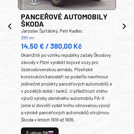
PANCEŘOVÉ AUTOMOBILY
ŠKODA
TA
Jaroslav Špitálský, Petr Kadlec
Ben
280 str.
352 s
14,50 € / 380,00 Kč
22
Okamžitě po vzniku republiky začaly Škodovy
Tank
závody v Plzni vyrábět bojové vozy pro
býva
československou armádu. Plzeňské
Rusk
konstrukční kanceláři se podařilo navrhnout
armá
jedinečné projekty pancéřových automobilů a
stře
v pozdější době i tanků. U příležitosti stého
při 
výročí výroby obrněného automobilu PA-II
blíz
jsme si dovolili vydat knihu věnovanou vývoji
tank
a výrobě pancéřových automobilů strojírnou
v lé
Škoda v letech 1919 až 1936.
tak 
hrdi
E-shop SK