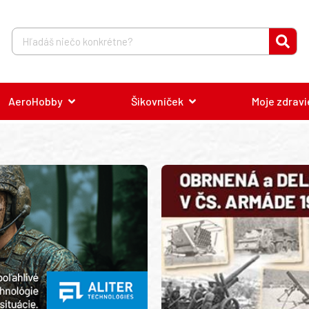
AeroHobby
Šikovníček
Moje zdravi