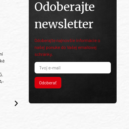
Odoberajte
newsletter
Odoberajte najnovšie informácie o
našej ponuke do Vašej emailovej
ni
schránky.
ské
ů.
A-
Odoberať