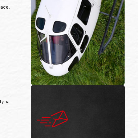
race
.
ty na