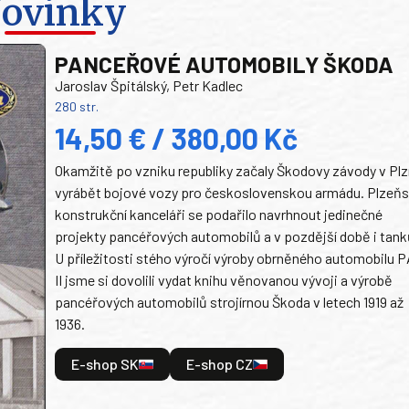
ovinky
PANCEŘOVÉ AUTOMOBILY ŠKODA
Jaroslav Špitálský, Petr Kadlec
280 str.
14,50 € / 380,00 Kč
Okamžitě po vzniku republiky začaly Škodovy závody v Plz
vyrábět bojové vozy pro československou armádu. Plzeň
konstrukční kanceláři se podařilo navrhnout jedinečné
projekty pancéřových automobilů a v pozdější době i tank
U příležitosti stého výročí výroby obrněného automobilu P
II jsme si dovolili vydat knihu věnovanou vývoji a výrobě
pancéřových automobilů strojírnou Škoda v letech 1919 až
1936.
E-shop SK
E-shop CZ