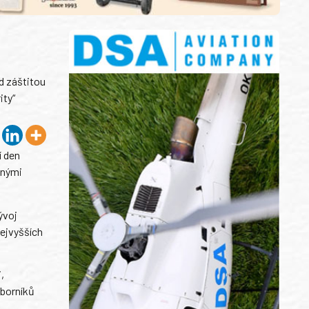
d záštitou
ity“
í den
anými
ývoj
nejvyšších
,
dborníků