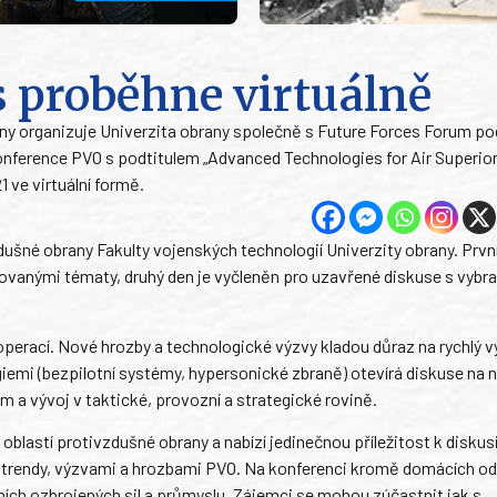
s proběhne virtuálně
ny organizuje Univerzita obrany společně s Future Forces Forum po
onference PVO s podtitulem „Advanced Technologies for Air Superior
 ve virtuální formě.
šné obrany Fakulty vojenských technologií Univerzity obrany. Prvn
ovanými tématy, druhý den je vyčleněn pro uzavřené diskuse s vybr
perací. Nové hrozby a technologické výzvy kladou důraz na rychlý v
iemi (bezpilotní systémy, hypersonické zbraně) otevírá diskuse na 
m a vývoj v taktické, provozní a strategické rovině.
blastí protivzdušné obrany a nabízí jedinečnou příležitost k diskusi
 trendy, výzvami a hrozbami PVO. Na konferenci kromě domácích o
ních ozbrojených sil a průmyslu. Zájemci se mohou zúčastnit jak s