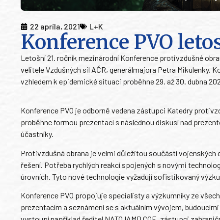
22 apríla, 2021
L+K
Konference PVO leto
Letošní 21. ročník mezinárodní Konference protivzdušné obra
velitele Vzdušných sil AČR, generálmajora Petra Mikulenky. K
vzhledem k epidemické situaci proběhne 29. až 30. dubna 2021
Konference PVO je odborně vedena zástupci Katedry protivzdu
proběhne formou prezentací s následnou diskusí nad prezent
účastníky.
Protivzdušná obrana je velmi důležitou součástí vojenských o
řešení. Potřeba rychlých reakcí spojených s novými technolog
úrovních. Tyto nové technologie vyžadují sofistikovaný výzku
Konference PVO propojuje specialisty a výzkumníky ze všech o
prezentacím a seznámení se s aktuálním vývojem, budoucími
vystoupí například ředitel NATO IAMD COE, zástupci zahranič