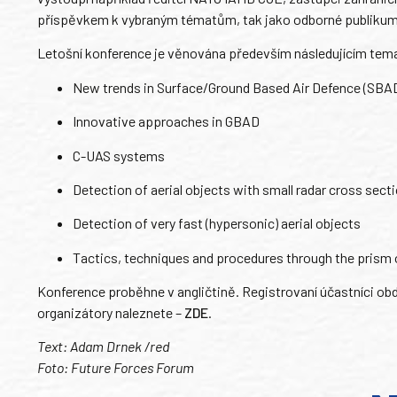
příspěvkem k vybraným tématům, tak jako odborné publikum 
Letošní konference je věnována především následujícím te
New trends in Surface/Ground Based Air Defence (SBA
Innovative approaches in GBAD
C-UAS systems
Detection of aerial objects with small radar cross sect
Detection of very fast (hypersonic) aerial objects
Tactics, techniques and procedures through the prism
Konference proběhne v angličtině. Registrovaní účastníci obdr
organizátory naleznete –
ZDE
.
Text: Adam Drnek /red
Foto: Future Forces Forum