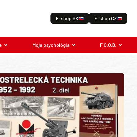
E-shop SK
E-shop CZ
e
Moja psychológia
F.O.O.D.