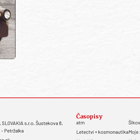
Časopisy
atm
Šikov
LOVAKIA s.r.o. Šustekova 8,
 - Petržalka
Letectví + kosmonautika
Moje 
ss.sk