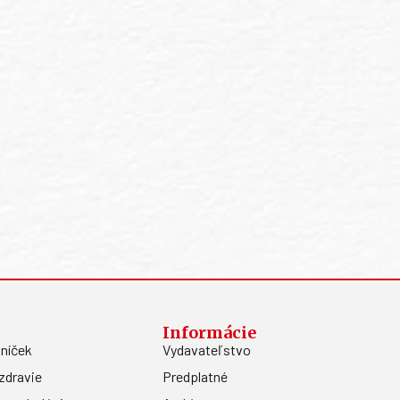
Informácie
níček
Vydavateľstvo
zdravie
Predplatné