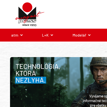
atm
L+K
Modelář