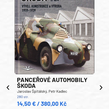
PANCEŘOVÉ AUTOMOBILY
ŠKODA
TA
Jaroslav Špitálský, Petr Kadlec
Ben
280 str.
352 s
14,50 € / 380,00 Kč
22