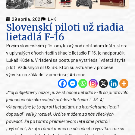
29 apríla, 2021
L+K
Slovenskí piloti už riadia
lietadlá F-16
Prvým slovenským pilotom, ktorý pod dohľadom inštruktora
v uplynulých dňoch riadil stíhacie lietadlo F-16, je nadporučík
Lukáš Kúdela. V riadení sa postupne vystriedali všetci štyria
piloti Vzdušných síl OS SR, ktorí sú aktuálne v procese
výcviku na základni v americkej Arizone.
„Môj subjektívny názor je, že stíhacie lietadlo F-16 sa pilotovalo
jednoduchšie ako cvičné prúdové lietadlo T-38. Aj
výkonnostne je to oproti lietadlám, na ktorých sme lietali
doposiaľ, veľký rozdiel. Určite môžem za nás všetkých
povedať, že po tomto premiérovom lete sme pristáli
‚vytešení‘, že aj v rámci pomerne náročného výcviku sme sa