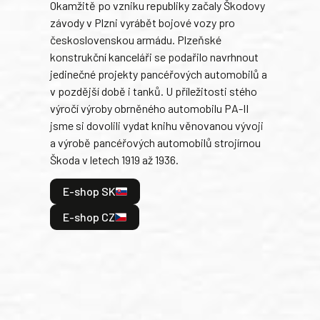
Okamžitě po vzniku republiky začaly Škodovy
Tank
závody v Plzni vyrábět bojové vozy pro
býva
československou armádu. Plzeňské
Rusk
konstrukční kanceláři se podařilo navrhnout
armá
jedinečné projekty pancéřových automobilů a
stře
v pozdější době i tanků. U příležitosti stého
při 
výročí výroby obrněného automobilu PA-II
blíz
jsme si dovolili vydat knihu věnovanou vývoji
tank
a výrobě pancéřových automobilů strojírnou
v lé
Škoda v letech 1919 až 1936.
tak 
hrdi
E-shop SK
je: 
odeh
E-shop CZ
bitv
E
E