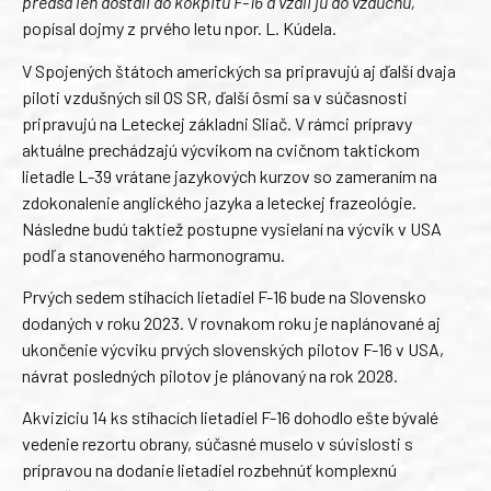
predsa len dostali do kokpitu F-16 a vzali ju do vzduchu,“
popísal dojmy z prvého letu npor. L. Kúdela.
V Spojených štátoch amerických sa pripravujú aj ďalší dvaja
piloti vzdušných síl OS SR, ďalší ôsmi sa v súčasnosti
pripravujú na Leteckej základni Sliač. V rámci prípravy
aktuálne prechádzajú výcvikom na cvičnom taktickom
lietadle L-39 vrátane jazykových kurzov so zameraním na
zdokonalenie anglického jazyka a leteckej frazeológie.
Následne budú taktiež postupne vysielaní na výcvik v USA
podľa stanoveného harmonogramu.
Prvých sedem stíhacích lietadiel F-16 bude na Slovensko
dodaných v roku 2023. V rovnakom roku je naplánované aj
ukončenie výcviku prvých slovenských pilotov F-16 v USA,
návrat posledných pilotov je plánovaný na rok 2028.
Akvizíciu 14 ks stíhacích lietadiel F-16 dohodlo ešte bývalé
vedenie rezortu obrany, súčasné muselo v súvislosti s
prípravou na dodanie lietadiel rozbehnúť komplexnú