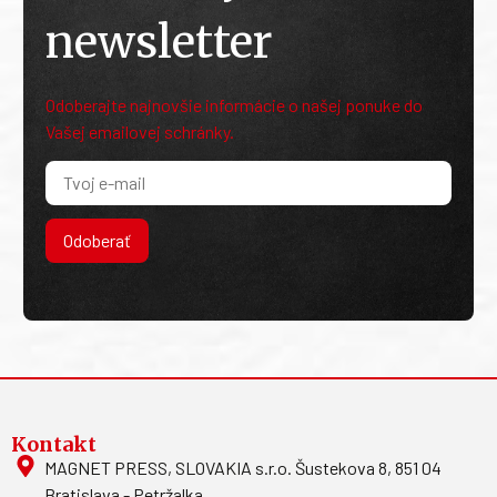
newsletter
Odoberajte najnovšie informácie o našej ponuke do
Vašej emailovej schránky.
Odoberať
Kontakt
MAGNET PRESS, SLOVAKIA s.r.o. Šustekova 8, 851 04
Bratislava - Petržalka