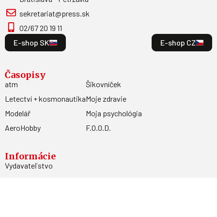
sekretariat@press.sk
02/67 20 19 11
E-shop SK
E-shop CZ
Časopisy
atm
Šikovníček
Letectví + kosmonautika
Moje zdravie
Modelář
Moja psychológia
AeroHobby
F.O.O.D.
Informácie
Vydavateľstvo
Predplatné
Archív
Inzercia