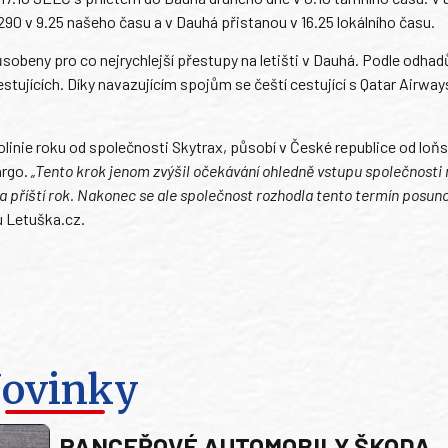
290 v 9.25 našeho času a v Dauhá přistanou v 16.25 lokálního času.
ůsobeny pro co nejrychlejší přestupy na letišti v Dauhá. Podle odhad
estujících. Díky navazujícím spojům se čeští cestující s Qatar Airwa
rolinie roku od společnosti Skytrax, působí v České republice od loň
argo.
„Tento krok jenom zvýšil očekávání ohledně vstupu společnosti
a příští rok. Nakonec se ale společnost rozhodla tento termín posuno
u Letuška.cz.
ovinky
PANCEŘOVÉ AUTOMOBILY ŠKODA