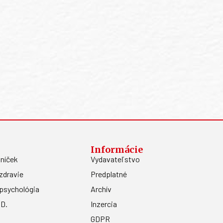
Informácie
níček
Vydavateľstvo
zdravie
Predplatné
psychológia
Archív
.D.
Inzercia
GDPR