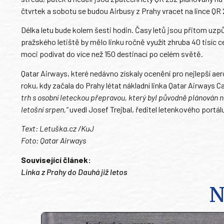
čtvrtek a sobotu se budou Airbusy z Prahy vracet na lince QR 
Délka letu bude kolem šesti hodin. Časy letů jsou přitom uzp
pražského letiště by mělo linku ročně využít zhruba 40 tisíc c
moci podívat do více než 150 destinací po celém světě.
Qatar Airways, které nedávno získaly ocenění pro nejlepší ae
roku, kdy začala do Prahy létat nákladní linka Qatar Airways C
trh s osobní leteckou přepravou, který byl původně plánován n
letošní srpen,“
uvedl Josef Trejbal, ředitel letenkového portál
Text: Letuška.cz /KuJ
Foto: Qatar Airways
Související článek:
Linka z Prahy do Dauhá již letos
N