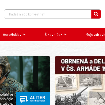
AeroHobby
Šikovníček
Moje zdravi