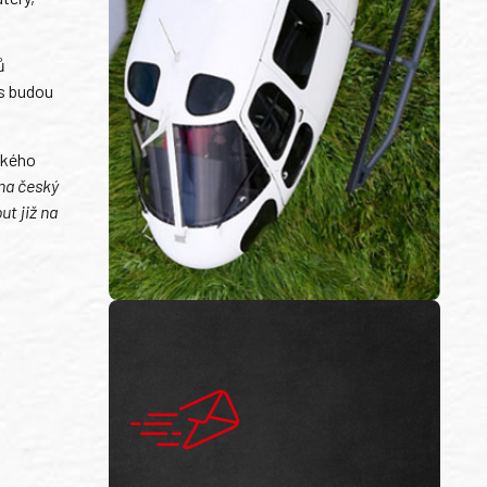
ů
ys budou
ského
 na český
ut již na