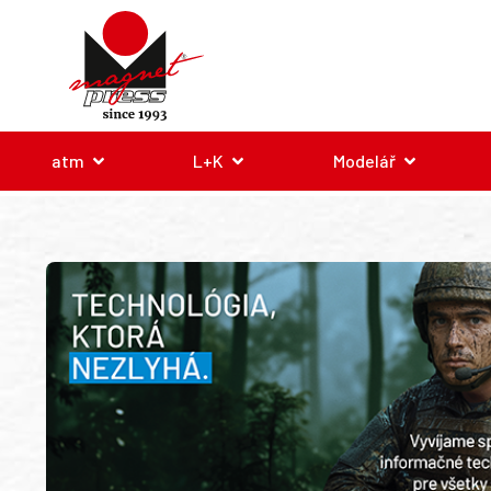
atm
L+K
Modelář