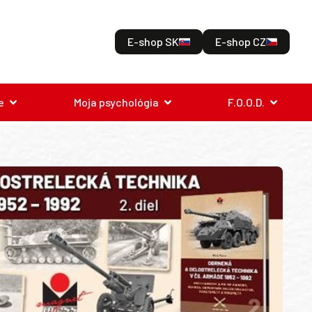
E-shop SK
E-shop CZ
e
Moja psychológia
F.O.O.D.