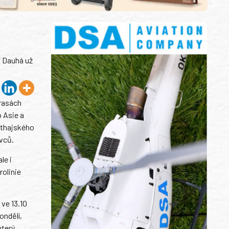
í Dauhá už
trasách
 Asie a
o thajského
avců.
le i
rolinie
 ve 13.10
ondělí,
terý,