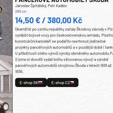
Jaroslav Špitálský, Petr Kadlec
280 str.
14,50 € / 380,00 Kč
Okamžitě po vzniku republiky začaly Škodovy závody v Plz
vyrábět bojové vozy pro československou armádu. Plzeň
konstrukční kanceláři se podařilo navrhnout jedinečné
projekty pancéřových automobilů a v pozdější době i tank
U příležitosti stého výročí výroby obrněného automobilu P
II jsme si dovolili vydat knihu věnovanou vývoji a výrobě
pancéřových automobilů strojírnou Škoda v letech 1919 až
1936.
E-shop SK
E-shop CZ