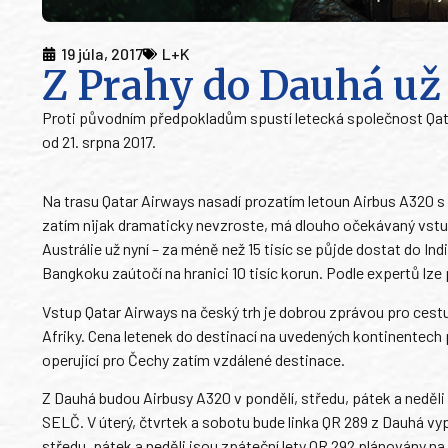
19 júla, 2017
L+K
Z Prahy do Dauhá už 
Proti původním předpokladům spustí letecká společnost Qata
od 21. srpna 2017.
Na trasu Qatar Airways nasadí prozatím letoun Airbus A320 s
zatím nijak dramaticky nevzroste, má dlouho očekávaný vstup
Austrálie už nyní – za méně než 15 tisíc se půjde dostat do In
Bangkoku zaútočí na hranici 10 tisíc korun. Podle expertů lz
Vstup Qatar Airways na český trh je dobrou zprávou pro cestují
Afriky. Cena letenek do destinací na uvedených kontinentech pru
operující pro Čechy zatím vzdálené destinace.
Z Dauhá budou Airbusy A320 v pondělí, středu, pátek a neděli o
SELČ. V úterý, čtvrtek a sobotu bude linka QR 289 z Dauhá vyp
středu, pátek a neděli jsou zpáteční lety QR 292 plánovány na