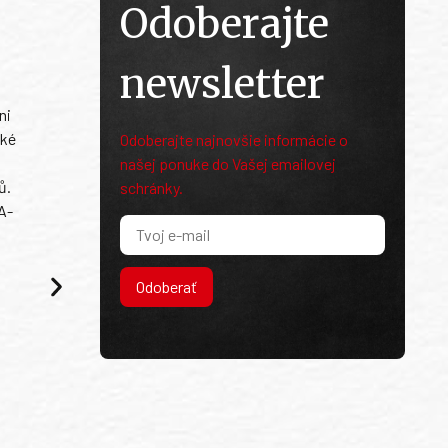
Odoberajte
newsletter
ni
ské
Odoberajte najnovšie informácie o
našej ponuke do Vašej emailovej
ů.
schránky.
A-
Odoberať