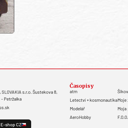
Časopisy
atm
Šikov
LOVAKIA s.r.o. Šustekova 8,
 - Petržalka
Letectví + kosmonautika
Moje 
ss.sk
Modelář
Moja 
AeroHobby
F.O.O
E-shop CZ