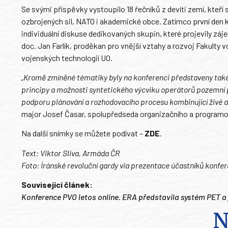
Se svými příspěvky vystoupilo 18 řečníků z devíti zemí, kteř
ozbrojených sil, NATO i akademické obce. Zatímco první den 
individuální diskuse dedikovaných skupin, které projevily z
doc. Jan Farlík, proděkan pro vnější vztahy a rozvoj Fakulty
vojenských technologií UO.
„Kromě zmíněné tématiky byly na konferenci představeny také 
principy a možnosti syntetického výcviku operátorů pozemní 
podporu plánování a rozhodovacího procesu kombinující živé a 
major Josef Časar, spolupředseda organizačního a program
Na další snímky se můžete podívat –
ZDE
.
Text: Viktor Sliva, Armáda ČR
Foto: Íránské revoluční gardy via prezentace účastníků konfe
Související článek:
Konference PVO letos online. ERA představila systém PET a
N