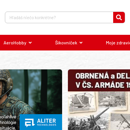
AeroHobby
Šikovníček
Moje zdravi