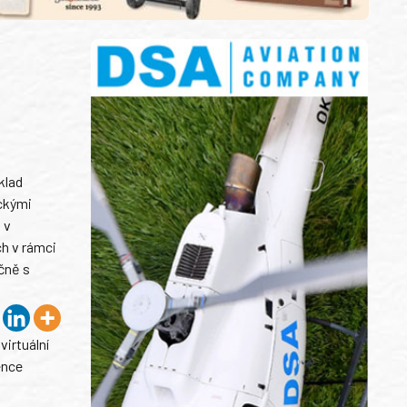
klad
ckými
 v
h v rámci
čně s
virtuální
ence