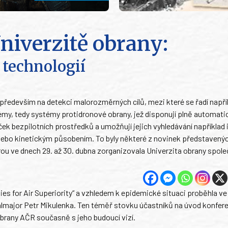
niverzitě obrany:
technologií
ředevším na detekci malorozměrných cílů, mezi které se řadí napří
y, tedy systémy protidronové obrany, jež disponují plně automati
k bezpilotních prostředků a umožňují jejich vyhledávání například i
nebo kinetickým působením. To byly některé z novinek představenýc
rou ve dnech 29. až 30. dubna zorganizovala Univerzita obrany spole
 for Air Superiority“ a vzhledem k epidemické situaci proběhla ve 
rálmajor Petr Mikulenka. Ten téměř stovku účastníků na úvod konfer
rany AČR současně s jeho budoucí vizí.