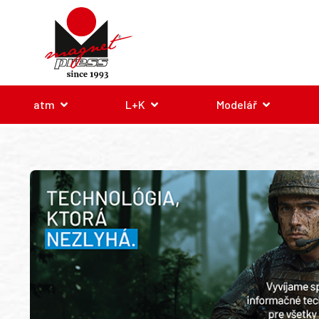
atm
L+K
Modelář