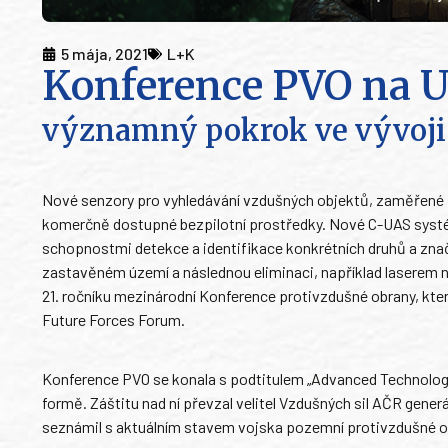
5 mája, 2021
L+K
Konference PVO na U
významný pokrok ve vývoji 
Nové senzory pro vyhledávání vzdušných objektů, zaměřené p
komerčně dostupné bezpilotní prostředky. Nové C-UAS systém
schopnostmi detekce a identifikace konkrétních druhů a znače
zastavěném území a následnou eliminaci, například laserem 
21. ročníku mezinárodní Konference protivzdušné obrany, kte
Future Forces Forum.
Konference PVO se konala s podtitulem „Advanced Technologies
formě. Záštitu nad ní převzal velitel Vzdušných sil AČR gene
seznámil s aktuálním stavem vojska pozemní protivzdušné ob