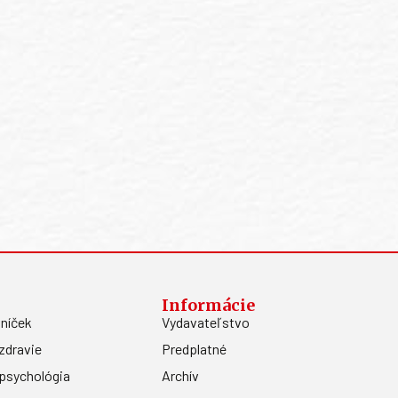
Informácie
níček
Vydavateľstvo
zdravie
Predplatné
psychológia
Archív