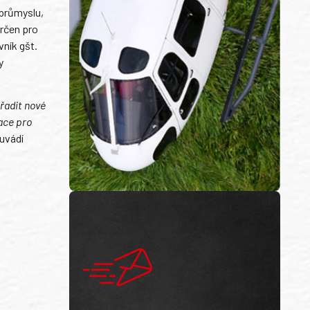
 průmyslu,
určen pro
ník gšt.
y
řadit nové
ace pro
uvádí