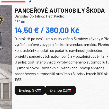
PANCEŘOVÉ AUTOMOBILY ŠKODA
Jaroslav Špitálský, Petr Kadlec
280 str.
14,50 € / 380,00 Kč
Okamžitě po vzniku republiky začaly Škodovy závody v Plz
vyrábět bojové vozy pro československou armádu. Plzeň
konstrukční kanceláři se podařilo navrhnout jedinečné
projekty pancéřových automobilů a v pozdější době i tank
U příležitosti stého výročí výroby obrněného automobilu P
II jsme si dovolili vydat knihu věnovanou vývoji a výrobě
pancéřových automobilů strojírnou Škoda v letech 1919 až
1936.
E-shop SK
E-shop CZ