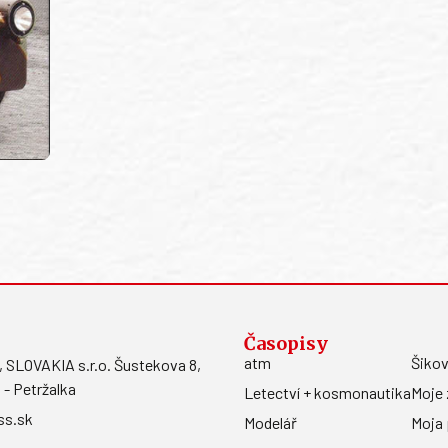
Časopisy
atm
Šikov
LOVAKIA s.r.o. Šustekova 8,
 - Petržalka
Letectví + kosmonautika
Moje 
ss.sk
Modelář
Moja 