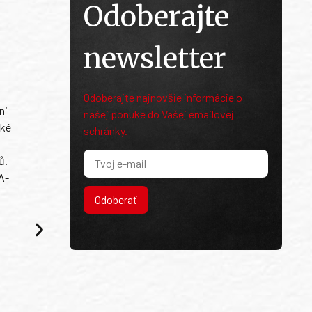
Odoberajte
newsletter
Odoberajte najnovšie informácie o
ni
našej ponuke do Vašej emailovej
ské
schránky.
ů.
A-
Odoberať