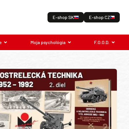
E-shop SK
E-shop CZ
e
Moja psychológia
F.O.O.D.