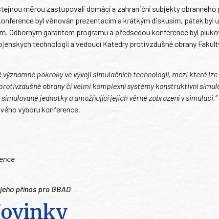
í stejnou měrou zastupovali domácí a zahraniční subjekty obranného
konference byl věnován prezentacím a krátkým diskusím, pátek byl 
ájem. Odborným garantem programu a předsedou konference byl plukov
 vojenských technologií a vedoucí Katedry protivzdušné obrany Fakult
významné pokroky ve vývoji simulačních technologií, mezi které lze 
protivzdušné obrany či velmi komplexní systémy konstruktivní simul
simulované jednotky a umožňující jejich věrné zobrazení v simulaci,“
ového výboru konference.
rence
 jeho přínos pro GBAD
ovinky