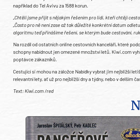
například do Tel Avivu za 1588 korun.
„Chtěli jsme přijít s nějakým řešením pro lidi, kteří chtějí ce
„Často pro ně není zase až tak důležité konkrétní datum odle
algoritmu teď přinášíme řešení, se kterým bude cestování, ru
Na rozdíl od ostatních online cestovních kanceláří, které po
schopny nabídnout jen omezené množství letů, Kiwi.com vyhle
poptávce zákazníků.
Cestující si mohou na záložce Nabídky vybrat jim nejbližší let
relevantní lety, ať už pro nejbližší dny a týdny, nebo v delším
Text: Kiwi.com /red
N