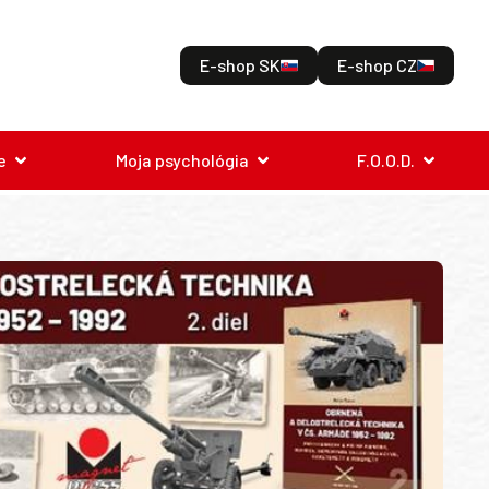
E-shop SK
E-shop CZ
e
Moja psychológia
F.O.O.D.