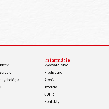
Informácie
níček
Vydavateľstvo
zdravie
Predplatné
psychológia
Archív
.D.
Inzercia
GDPR
Kontakty