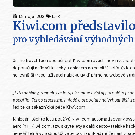
13 mája, 2021
L+K
Kiwi.com představil
pro vyhledávání výhodných 
Online travel-tech společnost Kiwi.com uvedla novinku, nástro
doporučují nejlepší letenky s ohledem na nejbližší letiště, kt
nejlevnější trasu, uživatel nabídku uvidí přímo na webové strá
„Tyto nabídky, respektive lety, už reálně existují, problém je o
podařilo. Tento algoritmus hledá a propojuje nejvýhodnější tr
ředitelka zákaznické péče Kiwi.com.
K hledání těchto letů používá Kiwi.com automatizovaný systém
aerolinií i Kiwi.com, tzv. skryté lety a další cestovatelské ha
neuvěřitelně výhodné. Uživatel tak například může najít zpáte