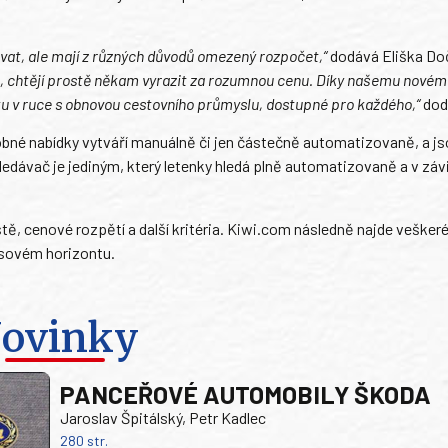
stovat, ale mají z různých důvodů omezený rozpočet,“
dodává Eliška Do
tu, chtějí prostě někam vyrazit za rozumnou cenu. Díky našemu nové
ku v ruce s obnovou cestovního průmyslu, dostupné pro každého,“
dod
dobné nabídky vytváří manuálně či jen částečně automatizovaně, a js
dávač je jediným, který letenky hledá plně automatizovaně a v závi
iště, cenové rozpětí a další kritéria. Kiwi.com následně najde vešker
 časovém horizontu.
ovinky
PANCEŘOVÉ AUTOMOBILY ŠKODA
Jaroslav Špitálský, Petr Kadlec
280 str.