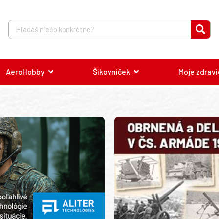
AeroHobby
Šikovníček
Moje zdravi