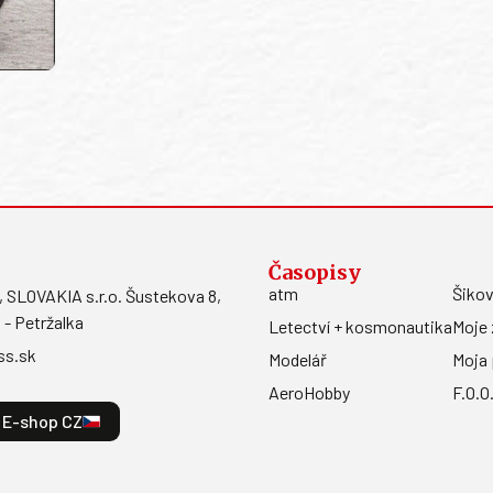
Časopisy
atm
Šikov
LOVAKIA s.r.o. Šustekova 8,
 - Petržalka
Letectví + kosmonautika
Moje 
ss.sk
Modelář
Moja 
AeroHobby
F.O.O
E-shop CZ