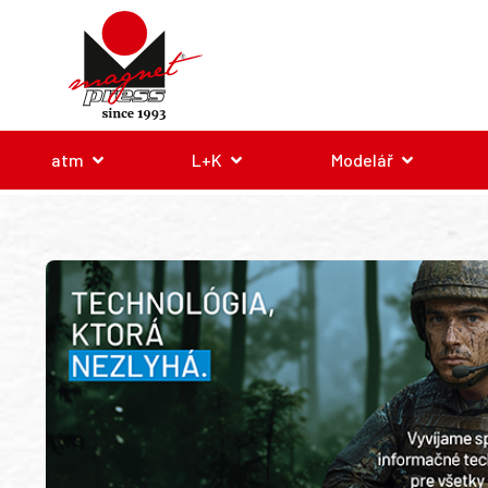
atm
L+K
Modelář