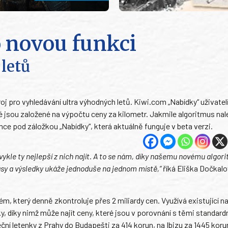
o novou funkci
letů
j pro vyhledávání ultra výhodných letů. Kiwi.com „Nabídky“ uživatel
eré jsou založené na výpočtu ceny za kilometr. Jakmile algoritmus na
nce pod záložkou „Nabídky“, která aktuálně funguje v beta verzi.
bvykle ty nejlepší z nich najít. A to se nám, díky našemu novému algori
asy a výsledky ukáže jednoduše na jednom místě,“
říká Eliška Dočkalo
, který denně zkontroluje přes 2 miliardy cen. Využívá existující n
cky, díky nimž může najít ceny, které jsou v porovnání s těmi standar
ční letenky z Prahy do Budapešti za 414 korun, na Ibizu za 1445 koru