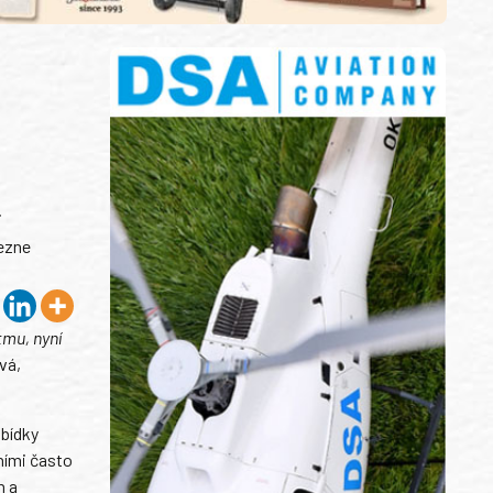
i
lezne
tmu, nyní
vá,
abídky
dními často
n a