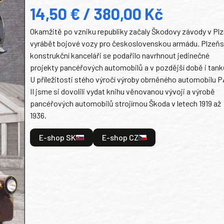
14,50 € / 380,00 Kč
Okamžitě po vzniku republiky začaly Škodovy závody v Plz
vyrábět bojové vozy pro československou armádu. Plzeň
konstrukční kanceláři se podařilo navrhnout jedinečné
projekty pancéřových automobilů a v pozdější době i tank
U příležitosti stého výročí výroby obrněného automobilu P
II jsme si dovolili vydat knihu věnovanou vývoji a výrobě
pancéřových automobilů strojírnou Škoda v letech 1919 až
1936.
E-shop SK
E-shop CZ