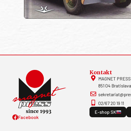
Kontakt
MAGNET PRESS, S
851 04 Bratislava
sekretariat@pre
02/67 20 19 11
E-shop SK
Facebook