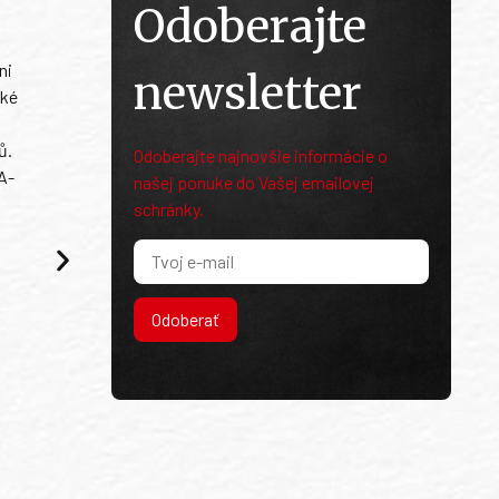
Odoberajte
ni
newsletter
ské
ů.
Odoberajte najnovšie informácie o
A-
našej ponuke do Vašej emailovej
schránky.
Odoberať