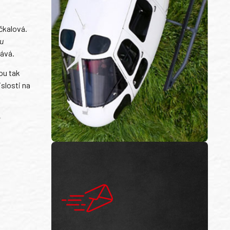
čkalová.
mu
ává.
ou tak
slosti na
é