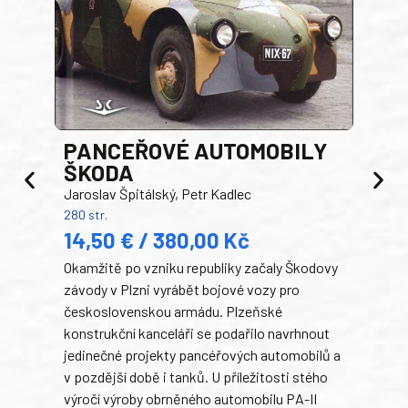
PANCEŘOVÉ AUTOMOBILY
ŠKODA
TA
Jaroslav Špitálský, Petr Kadlec
Ben
280 str.
352 s
14,50 € / 380,00 Kč
22
Okamžitě po vzniku republiky začaly Škodovy
Tank
závody v Plzni vyrábět bojové vozy pro
býva
československou armádu. Plzeňské
Rusk
konstrukční kanceláři se podařilo navrhnout
armá
jedinečné projekty pancéřových automobilů a
stře
v pozdější době i tanků. U příležitosti stého
při 
výročí výroby obrněného automobilu PA-II
blíz