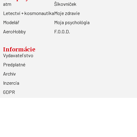
atm
Šikovníček
Letectví + kosmonautika
Moje zdravie
Modelář
Moja psychológia
AeroHobby
F.O.O.D.
Informácie
Vydavateľstvo
Predplatné
Archív
Inzercia
GDPR
Kontakty