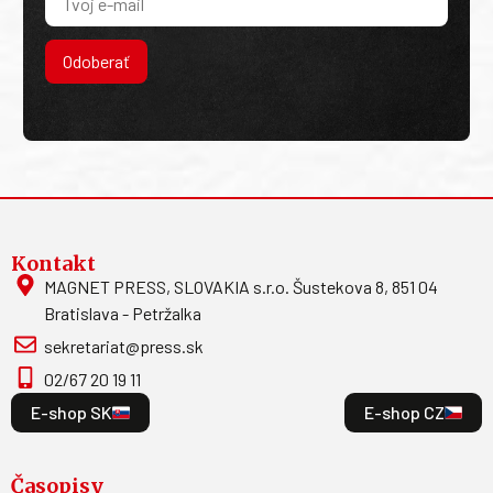
Odoberať
Kontakt
MAGNET PRESS, SLOVAKIA s.r.o. Šustekova 8, 851 04
Bratislava - Petržalka
sekretariat@press.sk
02/67 20 19 11
E-shop SK
E-shop CZ
Časopisy