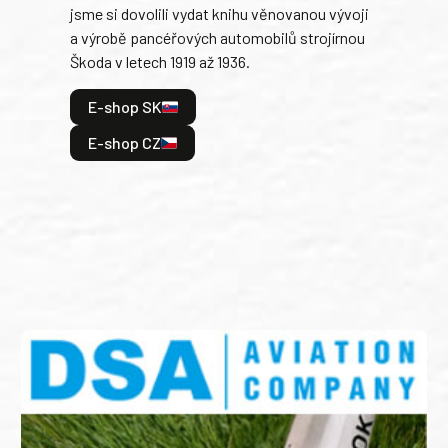
jsme si dovolili vydat knihu věnovanou vývoji
tank
a výrobě pancéřových automobilů strojírnou
v lé
Škoda v letech 1919 až 1936.
tak 
hrdi
E-shop SK
je: 
odeh
E-shop CZ
bitv
E
E