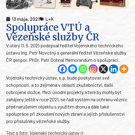
13 mája, 2021
L+K
Spolupráce VTÚ a
Vězeňské služby ČR
V úterý 11. 5. 2021 podepsal ředitel Vojenského technického
ústavu Ing. Petr Novotný a generální ředitel Vězeňské služby
ČR genpor. PhDr. Petr Dohnal Memorandum o spolupráci.
Vojenský technický ústav, s.p. bude poskytovat své
schopnosti, a to zejména v oblasti zkušebnictví, další
ozbrojené složce. Mezi úvodní projekty, které by mohly být
zahájeny ještě v roce 2021, se řadí systém na ochranu věznic
před narušením objektu s využitím dronu a dále také
spolupráce při zkoušení nových zbraní a jejich příslušenství
pro příslušníky vězeňské služby.
Text a foto: Vojenský technický ústav /r