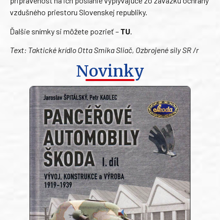
pripravenosť na ich poslanie vyplývajúce zo záväzku ochrany
vzdušného priestoru Slovenskej republiky.
Ďalšie snímky si môžete pozrieť –
TU
.
Text: Taktické krídlo Otta Smika Sliač, Ozbrojené sily SR /r
Novinky