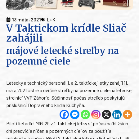
13 mája, 2021
L+K
V Taktickom krídle Sliač
zahájili
májové letecké streľby na
pozemné ciele
Letecký a technický personál 1. a 2. taktickej letky zahájil 11.
mája 2021 ostré a cvičné streľby na pozemné ciele na leteckej
strelnici VVP Záhorie. Súčinnosť počas strelieb poskytujú
príslušníci Dopravného krídla Kuchyňa.
Piloti lietadiel MiG-29 z 1. taktickej letky si počas najbližších
dní precvičia ničenie pozemných cieľov za použitia
palubného kanónu. Piloti 2. taktickej letky na lietadlách L-39