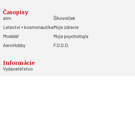
Časopisy
atm
Šikovníček
Letectví + kosmonautika
Moje zdravie
Modelář
Moja psychológia
AeroHobby
F.O.O.D.
Informácie
Vydavateľstvo
Predplatné
Archív
Inzercia
GDPR
Kontakty