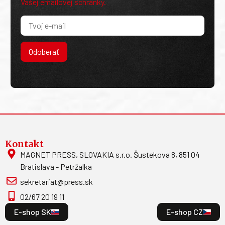
Vašej emailovej schránky.
Odoberať
Kontakt
MAGNET PRESS, SLOVAKIA s.r.o. Šustekova 8, 851 04
Bratislava - Petržalka
sekretariat@press.sk
02/67 20 19 11
E-shop SK
E-shop CZ