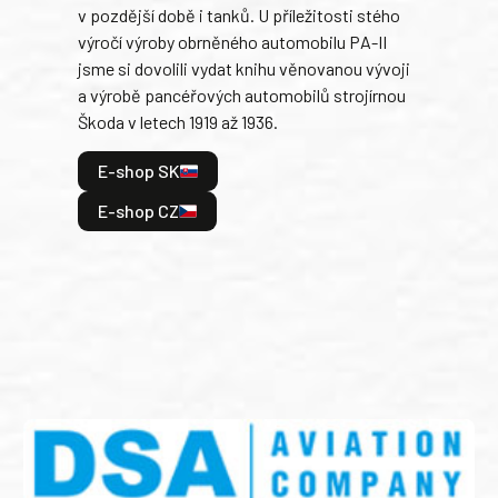
v pozdější době i tanků. U příležitosti stého
při 
výročí výroby obrněného automobilu PA-II
blíz
jsme si dovolili vydat knihu věnovanou vývoji
tank
a výrobě pancéřových automobilů strojírnou
v lé
Škoda v letech 1919 až 1936.
tak 
hrdi
E-shop SK
je: 
odeh
E-shop CZ
bitv
E
E