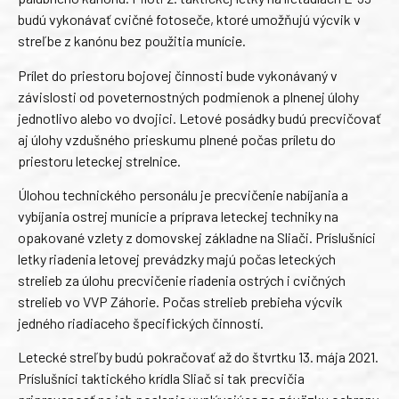
budú vykonávať cvičné fotoseče, ktoré umožňujú výcvik v
streľbe z kanónu bez použitia munície.
Prílet do priestoru bojovej činnosti bude vykonávaný v
závislosti od poveternostných podmienok a plnenej úlohy
jednotlivo alebo vo dvojici. Letové posádky budú precvičovať
aj úlohy vzdušného prieskumu plnené počas príletu do
priestoru leteckej strelnice.
Úlohou technického personálu je precvičenie nabíjania a
vybíjania ostrej munície a príprava leteckej techniky na
opakované vzlety z domovskej základne na Sliači. Príslušníci
letky riadenia letovej prevádzky majú počas leteckých
strelieb za úlohu precvičenie riadenia ostrých i cvičných
strelieb vo VVP Záhorie. Počas strelieb prebieha výcvik
jedného riadiaceho špecifických činností.
Letecké streľby budú pokračovať až do štvrtku 13. mája 2021.
Príslušníci taktického krídla Sliač si tak precvičia