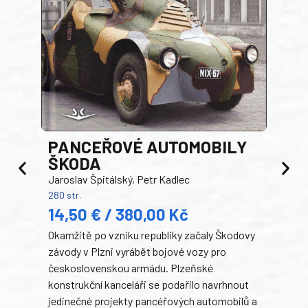
PANCEŘOVÉ AUTOMOBILY
ŠKODA
TA
Jaroslav Špitálský, Petr Kadlec
Ben
280 str.
352 s
14,50 € / 380,00 Kč
22
Okamžitě po vzniku republiky začaly Škodovy
Tank
závody v Plzni vyrábět bojové vozy pro
býva
československou armádu. Plzeňské
Rusk
konstrukční kanceláři se podařilo navrhnout
armá
jedinečné projekty pancéřových automobilů a
stře