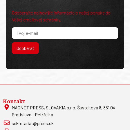
Odoberajte najnovšie informácie o našej ponuke do
Vašej emailovej schránky.
Odoberať
Kontakt
MAGNET PRESS, SLOVAKIA s.r.o. Šustekova 8, 851 04
Bratislava - Petržalka
sekretariat@press.sk