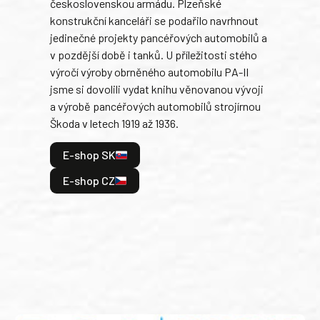
československou armádu. Plzeňské
Rusk
konstrukční kanceláři se podařilo navrhnout
armá
jedinečné projekty pancéřových automobilů a
stře
v pozdější době i tanků. U příležitosti stého
při 
výročí výroby obrněného automobilu PA-II
blíz
jsme si dovolili vydat knihu věnovanou vývoji
tank
a výrobě pancéřových automobilů strojírnou
v lé
Škoda v letech 1919 až 1936.
tak 
hrdi
E-shop SK
je: 
odeh
E-shop CZ
bitv
E
E