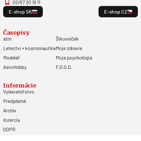
02/67 20 19 11
E-shop SK
E-shop CZ
Časopisy
atm
Šikovníček
Letectví + kosmonautika
Moje zdravie
Modelář
Moja psychológia
AeroHobby
F.O.O.D.
Informácie
Vydavateľstvo
Predplatné
Archív
Inzercia
GDPR
Kontakty