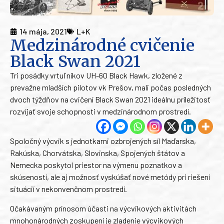
14 mája, 2021
L+K
Medzinárodné cvičenie
Black Swan 2021
Tri posádky vrtuľníkov UH-60 Black Hawk, zložené z
prevažne mladších pilotov vk Prešov, mali počas posledných
dvoch týždňov na cvičení Black Swan 2021 ideálnu príležitosť
rozvíjať svoje schopnosti v medzinárodnom prostredí.
Spoločný výcvik s jednotkami ozbrojených síl Maďarska,
Rakúska, Chorvátska, Slovinska, Spojených štátov a
Nemecka poskytol priestor na výmenu poznatkov a
skúseností, ale aj možnosť vyskúšať nové metódy pri riešení
situácií v nekonvenčnom prostredí.
Očakávaným prínosom účasti na výcvikových aktivitách
mnohonárodných zoskupení je zladenie výcvikových