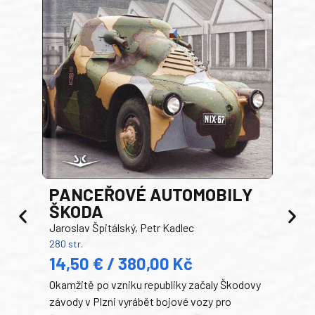
PANCEŘOVÉ AUTOMOBILY
ŠKODA
TA
Jaroslav Špitálský, Petr Kadlec
Ben
280 str.
352 s
14,50 € / 380,00 Kč
22
Okamžitě po vzniku republiky začaly Škodovy
Tank
závody v Plzni vyrábět bojové vozy pro
býva