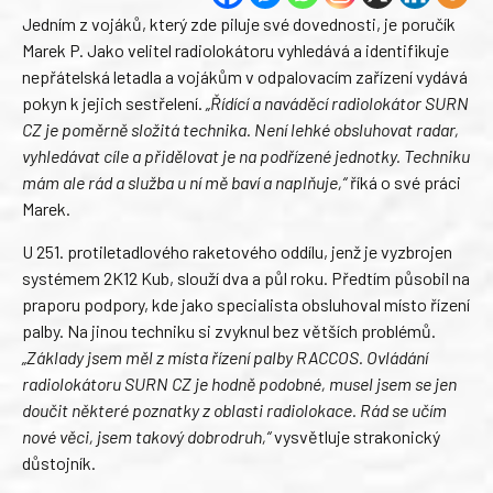
Jedním z vojáků, který zde piluje své dovednosti, je poručík
Marek P. Jako velitel radiolokátoru vyhledává a identifikuje
nepřátelská letadla a vojákům v odpalovacím zařízení vydává
pokyn k jejich sestřelení.
„Řídící a naváděcí radiolokátor SURN
CZ je poměrně složitá technika. Není lehké obsluhovat radar,
vyhledávat cíle a přidělovat je na podřízené jednotky. Techniku
mám ale rád a služba u ní mě baví a naplňuje,“
říká o své práci
Marek.
U 251. protiletadlového raketového oddílu, jenž je vyzbrojen
systémem 2K12 Kub, slouží dva a půl roku. Předtím působil na
praporu podpory, kde jako specialista obsluhoval místo řízení
palby. Na jinou techniku si zvyknul bez větších problémů.
„Základy jsem měl z místa řízení palby RACCOS. Ovládání
radiolokátoru SURN CZ je hodně podobné, musel jsem se jen
doučit některé poznatky z oblasti radiolokace. Rád se učím
nové věci, jsem takový dobrodruh,“
vysvětluje strakonický
důstojník.