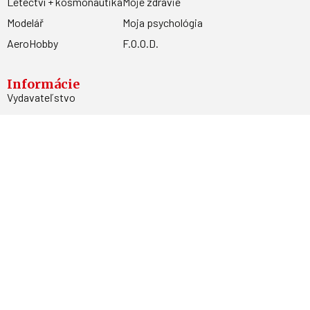
Letectví + kosmonautika
Moje zdravie
Modelář
Moja psychológia
AeroHobby
F.O.O.D.
Informácie
Vydavateľstvo
Predplatné
Archív
Inzercia
GDPR
Kontakty