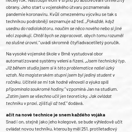
obrany. Jeho start u vojenského útvaru poznamenala
pandemie koronaviru. Kvůli omezenému výcviku se tak s
technikou podrobněji seznamuje až teď.
„Pokaždé, když
usednu do radiolokátoru, naučím se něco nového nebo si jiné
věci zopakuji. Chtěl bych se zapracovat, abych tomu rozuměl
na slušné úrovni,“
uvádí skromně čtyřiadvacetiletý poručík.
Na vysoké vojenské škole v Brně vystudoval obor
automatizované systémy velení a řízení.
„Jsem technický typ.
Již během studia jsem si k této problematice našel úzký
vztah. Na magisterském stupni jsem byl jediný student v
ročníku. Učitelé se mi tak hodně věnovali a výuka spíš
připomínala soukromé hodiny,“
vzpomíná Jan na studium.
„Zatím jsem se všechno učil jen teoreticky. Jak ovládat
techniku v praxi, zjišťuji až teď,“
dodává.
ačít na nové technice je snem každého vojáka
Snad i on, stejně jako jeho kolegové, se bude výhledově učit
ovládat novou techniku, kterou by měl 251. protiletadlový