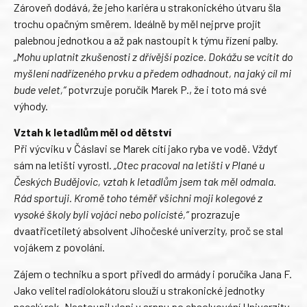
Zároveň dodává, že jeho kariéra u strakonického útvaru šla
trochu opačným směrem. Ideálně by měl nejprve projít
palebnou jednotkou a až pak nastoupit k týmu řízení palby.
„Mohu uplatnit zkušenosti z dřívější pozice. Dokážu se vcítit do
myšlení nadřízeného prvku a předem odhadnout, na jaký cíl mi
bude velet,“
potvrzuje poručík Marek P., že i toto má své
výhody.
Vztah k letadlům měl od dětství
Při výcviku v Čáslavi se Marek cítí jako ryba ve vodě. Vždyť
sám na letišti vyrostl.
„Otec pracoval na letišti v Plané u
Českých Budějovic, vztah k letadlům jsem tak měl odmala.
Rád sportuji. Kromě toho téměř všichni moji kolegové z
vysoké školy byli vojáci nebo policisté,“
prozrazuje
dvaatřicetiletý absolvent Jihočeské univerzity, proč se stal
vojákem z povolání.
Zájem o techniku a sport přivedl do armády i poručíka Jana F.
Jako velitel radiolokátoru slouží u strakonické jednotky
necelý rok. Nastoupil vloni v srpnu po absolvování Univerzity