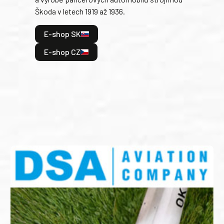
v lé
Škoda v letech 1919 až 1936.
tak 
hrdi
E-shop SK
je: 
odeh
E-shop CZ
bitv
E
E