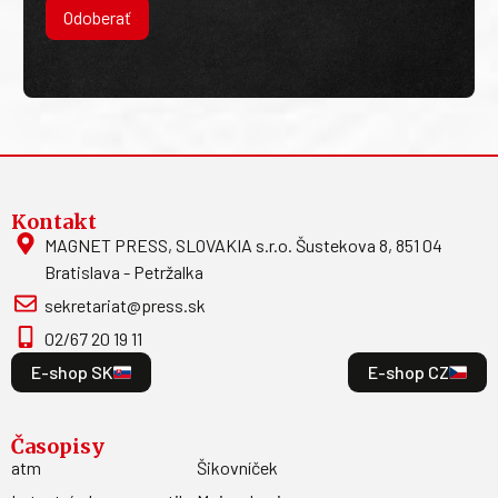
Odoberať
Kontakt
MAGNET PRESS, SLOVAKIA s.r.o. Šustekova 8, 851 04
Bratislava - Petržalka
sekretariat@press.sk
02/67 20 19 11
E-shop SK
E-shop CZ
Časopisy
atm
Šikovníček