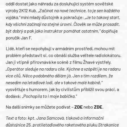
oddíl dostat jako náhradu za dosluhující systém sovětské
výroby 2K12 Kub.
„Začínat na nové technice, to je sen každého
vojáka,“
míní mladý důstojník a pokračuje:
„Je to takový start,
kdy všichni začínají na stejné úrovni. Člověk se může prosadit,
být dobrý a pak jako instruktor pomáhat ostatním,“
doplňuje
poručík Jan F.
Lidé, kteří se nepohybují v armádním prostředí, mohou mít
problém představit si, co obnáší služba velitele radiolokátoru.
Jan ji vtipně přirovnává ke scéně z filmu Žhavé výstřely.
„Operátor sleduje na radaru cíle. Kýchne a vzápětí je na radaru
více cílů. Něco podobného dělám já. Jen s tím rozdílem, že
nesedím na letadlové lodi, ale v takové malé kabině,“
vysvětluje s humorem, jak by civilistům přiblížil svou práci, a
dodává:
„Pochopila to i moje babička.“
Na další snímky se můžete podívat –
ZDE
nebo
ZDE
.
Text a foto: kpt. Jana Samcová, tisková a informační
důstojnice 25. protiletadlového raketového pluku Strakonice