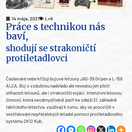
14 mája, 2021
L+K
Práce s technikou nás
baví,
shodují se strakoničtí
protiletadlovci
Čáslavské nebe křižují bojové letouny JAS-39 Gripen a L-159
ALCA. Boj o vzdušnou nadvládu ale nevedou jen piloti
stíhacích letounů, ale i strakoničtí vojáci. Intenzivní letovou
činnost, která neodmyslitelně patří ke zdejší 21. základně
taktického letectva, využívají k tomu, aby se procvičili v
sestřelování nepřátelských letadel pomocí protiletadlového
systému 2K12 Kub.