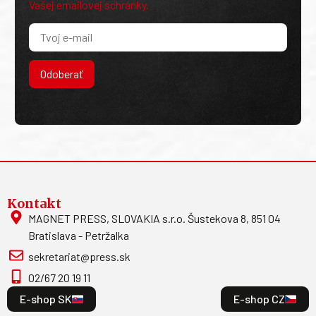
Vašej emailovej schránky.
Odoberať
Kontakt
MAGNET PRESS, SLOVAKIA s.r.o. Šustekova 8, 851 04
Bratislava - Petržalka
sekretariat@press.sk
02/67 20 19 11
E-shop SK
E-shop CZ