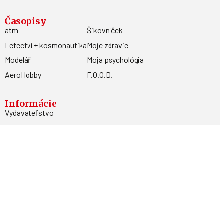
Časopisy
atm
Šikovníček
Letectví + kosmonautika
Moje zdravie
Modelář
Moja psychológia
AeroHobby
F.O.O.D.
Informácie
Vydavateľstvo
Predplatné
Archív
Inzercia
GDPR
Kontakty