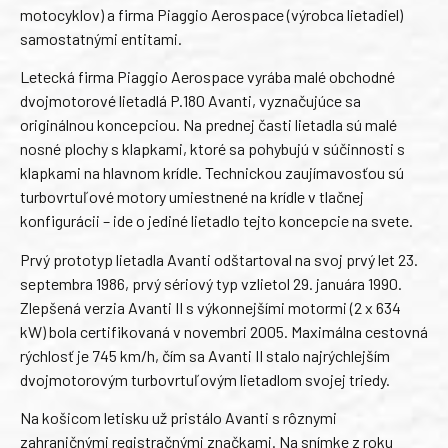
motocyklov) a firma Piaggio Aerospace (výrobca lietadiel)
samostatnými entitami.
Letecká firma Piaggio Aerospace vyrába malé obchodné
dvojmotorové lietadlá P.180 Avanti, vyznačujúce sa
originálnou koncepciou. Na prednej časti lietadla sú malé
nosné plochy s klapkami, ktoré sa pohybujú v súčinnosti s
klapkami na hlavnom krídle. Technickou zaujímavosťou sú
turbovrtuľové motory umiestnené na krídle v tlačnej
konfigurácii – ide o jediné lietadlo tejto koncepcie na svete.
Prvý prototyp lietadla Avanti odštartoval na svoj prvý let 23.
septembra 1986, prvý sériový typ vzlietol 29. januára 1990.
Zlepšená verzia Avanti II s výkonnejšími motormi (2 x 634
kW) bola certifikovaná v novembri 2005. Maximálna cestovná
rýchlosť je 745 km/h, čím sa Avanti II stalo najrýchlejším
dvojmotorovým turbovrtuľovým lietadlom svojej triedy.
Na košicom letisku už pristálo Avanti s rôznymi
zahraničnými registračnými značkami. Na snímke z roku