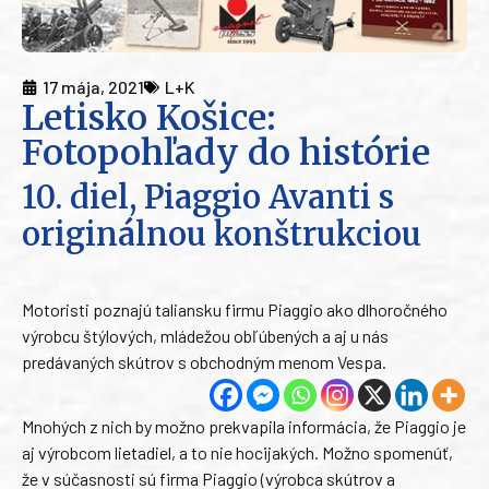
17 mája, 2021
L+K
Letisko Košice:
Fotopohľady do histórie
10. diel, Piaggio Avanti s
originálnou konštrukciou
Motoristi poznajú taliansku firmu Piaggio ako dlhoročného
výrobcu štýlových, mládežou obľúbených a aj u nás
predávaných skútrov s obchodným menom Vespa.
Mnohých z nich by možno prekvapila informácia, že Piaggio je
aj výrobcom lietadiel, a to nie hocijakých. Možno spomenúť,
že v súčasnosti sú firma Piaggio (výrobca skútrov a