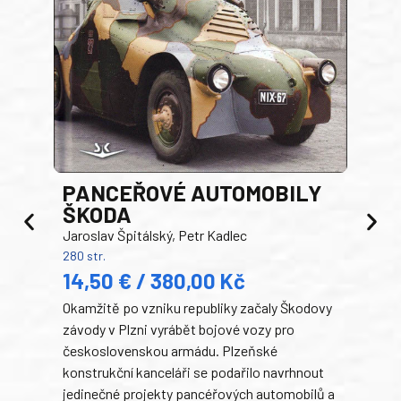
PANCEŘOVÉ AUTOMOBILY
ŠKODA
TA
Jaroslav Špitálský, Petr Kadlec
Ben
280 str.
352 s
14,50 € / 380,00 Kč
22
Okamžitě po vzniku republiky začaly Škodovy
Tank
závody v Plzni vyrábět bojové vozy pro
býva
československou armádu. Plzeňské
Rusk
konstrukční kanceláři se podařilo navrhnout
armá
jedinečné projekty pancéřových automobilů a
stře