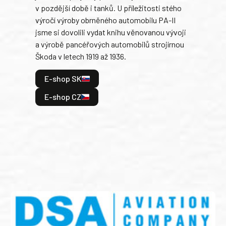
v pozdější době i tanků. U příležitosti stého
při 
výročí výroby obrněného automobilu PA-II
blíz
jsme si dovolili vydat knihu věnovanou vývoji
tank
a výrobě pancéřových automobilů strojírnou
v lé
Škoda v letech 1919 až 1936.
tak 
hrdi
E-shop SK
je: 
odeh
E-shop CZ
bitv
E
E