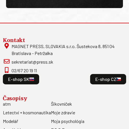
Kontakt
MAGNET PRESS, SLOVAKIA s.r.o. Šustekova 8, 851 04
Bratislava - Petržalka
sekretariat@press.sk
02/67 20 19 11
E-shop SK
E-shop CZ
Časopisy
atm
Šikovníček
Letectví + kosmonautika
Moje zdravie
Modelář
Moja psychológia