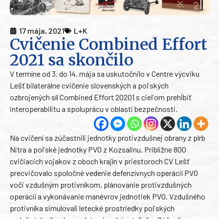
17 mája, 2021
L+K
Cvičenie Combined Effort
2021 sa skončilo
V termíne od 3. do 14. mája sa uskutočnilo v Centre výcviku
Lešť bilaterálne cvičenie slovenských a poľských
ozbrojených síl Combined Effort 20201 s cieľom prehĺbiť
interoperabilitu a spoluprácu v oblasti bezpečnosti.
Na cvičení sa zúčastnili jednotky protivzdušnej obrany z plrb
Nitra a poľské jednotky PVO z Kozsalinu. Približne 800
cvičiacich vojakov z oboch krajín v priestoroch CV Lešť
precvičovalo spoločné vedenie defenzívnych operácií PVO
voči vzdušným protivníkom, plánovanie protivzdušných
operácií a vykonávanie manévrov jednotiek PVO. Vzdušného
protivníka simulovali letecké prostriedky poľských