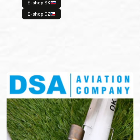
E-shop SK
je: 
odeh
E-shop CZ
bitv
E
E