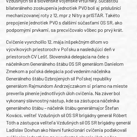
vzdušných síl a slovenské vojenské vrtuľníky. Súčasťou
bilaterálneho zoskupenia jednotiek PVO boli aj príslušníci
mechanizovanej roty z 12. mpr z Nitry a prISTAR. Takéto
prepojenie jednotiek PVO s ďalšími súčasťami OS SR, ako
podpornými prvkami, sa precvičovalo vôbec po prvý krát.
Cvičenie vyvrcholilo 12. mája inšpekčným dňom vo
výcvikových priestoroch v Poľsku a nasledujúci deň v
priestoroch CV Lešť. Slovenská delegácia na čele s
náčelníkom Generálneho štábu OS SR generálom Danielom
Zmekom a poľská delegácia pod vedením náčelníka
Generálneho štábu Ozbrojených síl Poľskej republiky
generálom Rajmundom Andrzejczakom si priamo na mieste
preverila plnenie jednotlivých úloh cvičenia. Na záver bol
vykonaný slávnostný nástup, kde sa zástupca náčelníka
generálneho štábu – náčelník štábu generálmajor Štefan
Kovács, veliteľ Vzdušných síl OS SR brigádny generál Róbert
Tóth a zástupca veliteľa Vzdušných síl OS SR brigádny generál
Ladislav Dovhun ako hlavní funkcionári cvičenia poďakovali