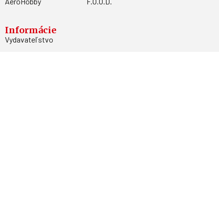
AeroHobby
F.O.O.D.
Informácie
Vydavateľstvo
Predplatné
Archív
Inzercia
GDPR
Kontakty
Facebook