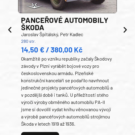
PANCEŘOVÉ AUTOMOBILY
ŠKODA
TA
Jaroslav Špitálský, Petr Kadlec
Ben
280 str.
352 s
14,50 € / 380,00 Kč
22
Okamžitě po vzniku republiky začaly Škodovy
Tank
závody v Plzni vyrábět bojové vozy pro
býva
československou armádu. Plzeňské
Rusk
konstrukční kanceláři se podařilo navrhnout
armá
jedinečné projekty pancéřových automobilů a
stře
v pozdější době i tanků. U příležitosti stého
při 
výročí výroby obrněného automobilu PA-II
blíz
jsme si dovolili vydat knihu věnovanou vývoji
tank
a výrobě pancéřových automobilů strojírnou
v lé
Škoda v letech 1919 až 1936.
tak 
hrdi