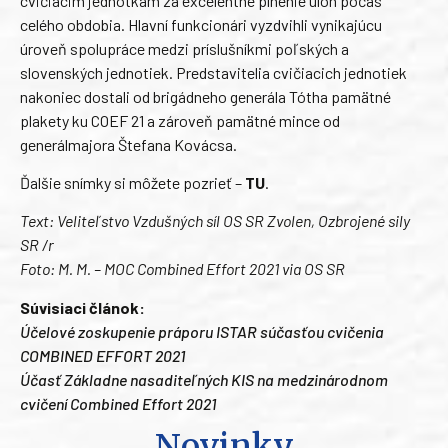
cvičiacim jednotkám za excelentné plnenie úloh počas
celého obdobia. Hlavní funkcionári vyzdvihli vynikajúcu
úroveň spolupráce medzi príslušníkmi poľských a
slovenských jednotiek. Predstavitelia cvičiacich jednotiek
nakoniec dostali od brigádneho generála Tótha pamätné
plakety ku COEF 21 a zároveň pamätné mince od
generálmajora Štefana Kovácsa.
Ďalšie snímky si môžete pozrieť –
TU
.
Text: Veliteľstvo Vzdušných síl OS SR Zvolen, Ozbrojené sily
SR /r
Foto: M. M. – MOC Combined Effort 2021 via OS SR
Súvisiaci článok:
Účelové zoskupenie práporu ISTAR súčasťou cvičenia
COMBINED EFFORT 2021
Účasť Základne nasaditeľných KIS na medzinárodnom
cvičení Combined Effort 2021
Novinky