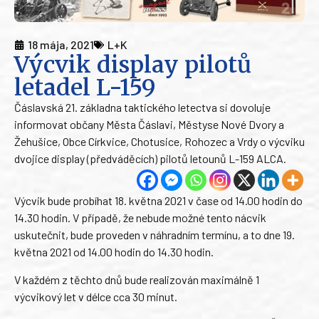
18 mája, 2021
L+K
Výcvik display pilotů
letadel L-159
Čáslavská 21. základna taktického letectva si dovoluje
informovat občany Města Čáslavi, Městyse Nové Dvory a
Žehušice, Obce Církvice, Chotusice, Rohozec a Vrdy o výcviku
dvojice display (předváděcích) pilotů letounů L-159 ALCA.
Výcvik bude probíhat 18. května 2021 v čase od 14.00 hodin do
14.30 hodin. V případě, že nebude možné tento nácvik
uskutečnit, bude proveden v náhradním termínu, a to dne 19.
května 2021 od 14.00 hodin do 14.30 hodin.
V každém z těchto dnů bude realizován maximálně 1
výcvikový let v délce cca 30 minut.