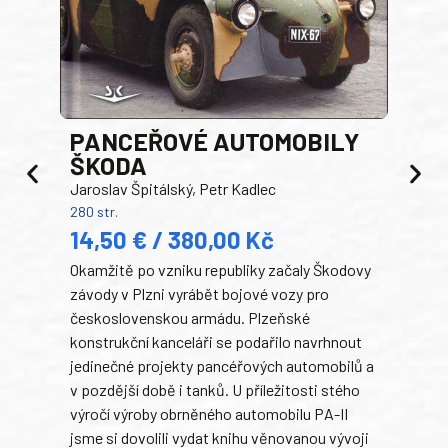
PANCEŘOVÉ AUTOMOBILY
ŠKODA
TA
Jaroslav Špitálský, Petr Kadlec
Ben
280 str.
352 s
14,50 € / 380,00 Kč
22
Okamžitě po vzniku republiky začaly Škodovy
Tank
závody v Plzni vyrábět bojové vozy pro
býva
československou armádu. Plzeňské
Rusk
konstrukční kanceláři se podařilo navrhnout
armá
jedinečné projekty pancéřových automobilů a
stře
v pozdější době i tanků. U příležitosti stého
při 
výročí výroby obrněného automobilu PA-II
blíz
jsme si dovolili vydat knihu věnovanou vývoji
tank