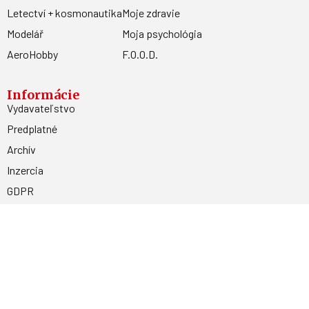
Letectví + kosmonautika
Moje zdravie
Modelář
Moja psychológia
AeroHobby
F.O.O.D.
Informácie
Vydavateľstvo
Predplatné
Archív
Inzercia
GDPR
Kontakty