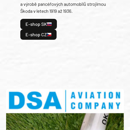
a výrobě pancéřových automobilů strojírnou
v lé
Škoda v letech 1919 až 1936.
tak 
hrdi
E-shop SK
je: 
odeh
E-shop CZ
bitv
E
E