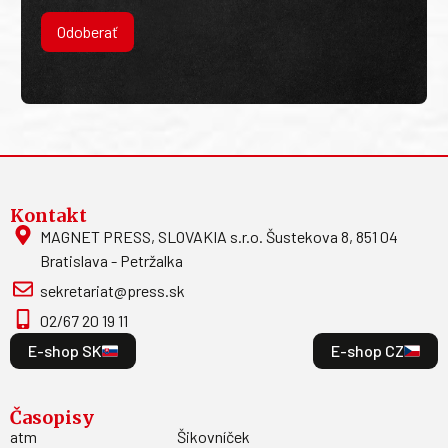
Odoberať
Kontakt
MAGNET PRESS, SLOVAKIA s.r.o. Šustekova 8, 851 04
Bratislava - Petržalka
sekretariat@press.sk
02/67 20 19 11
E-shop SK
E-shop CZ
Časopisy
atm
Šikovníček