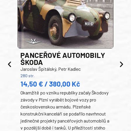
PANCEŘOVÉ AUTOMOBILY
ŠKODA
TA
Jaroslav Špitálský, Petr Kadlec
Ben
280 str.
352 s
14,50 € / 380,00 Kč
22
Okamžitě po vzniku republiky začaly Škodovy
Tank
závody v Plzni vyrábět bojové vozy pro
býva
československou armádu. Plzeňské
Rusk
konstrukční kanceláři se podařilo navrhnout
armá
jedinečné projekty pancéřových automobilů a
stře
v pozdější době i tanků. U příležitosti stého
při 