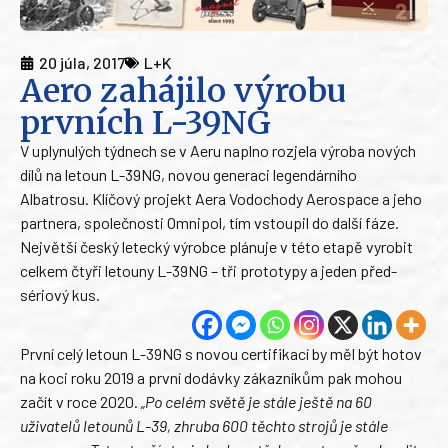
20 júla, 2017
L+K
Aero zahájilo výrobu
prvních L-39NG
V uplynulých týdnech se v Aeru naplno rozjela výroba nových
dílů na letoun L-39NG, novou generaci legendárního
Albatrosu. Klíčový projekt Aera Vodochody Aerospace a jeho
partnera, společnosti Omnipol, tím vstoupil do další fáze.
Největší český letecký výrobce plánuje v této etapě vyrobit
celkem čtyři letouny L-39NG – tři prototypy a jeden před-
sériový kus.
První celý letoun L-39NG s novou certifikací by měl být hotov
na koci roku 2019 a první dodávky zákazníkům pak mohou
začít v roce 2020.
„Po celém světě je stále ještě na 60
uživatelů letounů L-39, zhruba 600 těchto strojů je stále