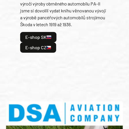
výročí výroby obrněného automobilu PA-II
blíz
jsme si dovolili vydat knihu věnovanou vývoji
tank
a výrobě pancéřových automobilů strojírnou
v lé
Škoda v letech 1919 až 1936.
tak 
hrdi
E-shop SK
je: 
odeh
E-shop CZ
bitv
E
E