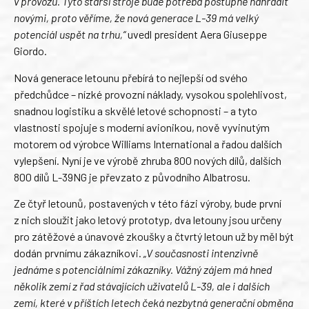
v provozu. Tyto starší stroje bude potřeba postupně nahradit
novými, proto věříme, že nová generace L-39 má velký
potenciál uspět na trhu,“
uvedl president Aera Giuseppe
Giordo.
Nová generace letounu přebírá to nejlepší od svého
předchůdce – nízké provozní náklady, vysokou spolehlivost,
snadnou logistiku a skvělé letové schopnosti – a tyto
vlastnosti spojuje s moderní avionikou, nově vyvinutým
motorem od výrobce Williams International a řadou dalších
vylepšení. Nyní je ve výrobě zhruba 800 nových dílů, dalších
800 dílů L-39NG je převzato z původního Albatrosu.
Ze čtyř letounů, postavených v této fázi výroby, bude první
z nich sloužit jako letový prototyp, dva letouny jsou určeny
pro zátěžové a únavové zkoušky a čtvrtý letoun už by měl být
dodán prvnímu zákazníkovi.
„V současnosti intenzivně
jednáme s potenciálními zákazníky. Vážný zájem má hned
několik zemí z řad stávajících uživatelů L-39, ale i dalších
zemí, které v příštích letech čeká nezbytná generační obměna