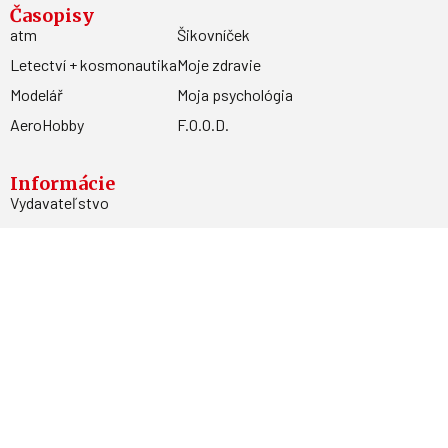
Časopisy
atm
Šikovníček
Letectví + kosmonautika
Moje zdravie
Modelář
Moja psychológia
AeroHobby
F.O.O.D.
Informácie
Vydavateľstvo
Predplatné
Archív
Inzercia
GDPR
Kontakty