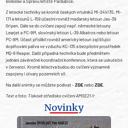
Boleslav a Správu letiště Pardubice.
Z letecké techniky se kromě českých vrtulníků Mi-24V/35, Mi-
171 a letounů L-159 účastní rovněž maďarský letoun Jas-39
Gripen. Dále se do cvičení zapojí např. německé letouny
Learjet a PC-9M, slovinský letoun L-39 Albatros nebo letoun
PC-9M. Účast přislíbil rovněž americký letoun zajišťující
doplňování paliva ve vzduchu KC-135 a bezpilotní prostředek
MQ-9 Reaper. Další případná technika bude předmětem
jednání závěrečné koordinační konference, která se uskuteční
v červenci. Kromě letectva budou do cvičení významně
zapojeny i útvary pozemních sil.
Na další snímky se můžete podívat –
ZDE
nebo
ZDE
.
Text a foto: Tiskové středisko cvičení AMSE21 /r
Novinky