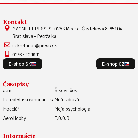
Kontakt
MAGNET PRESS, SLOVAKIA s.r.o. Šustekova 8, 851 04
Bratislava - Petržalka
sekretariat@press.sk
02/67 20 19 11
E-shop SK
E-shop CZ
Časopisy
atm
Šikovníček
Letectví + kosmonautika
Moje zdravie
Modelář
Moja psychológia
AeroHobby
F.O.O.D.
Informácie