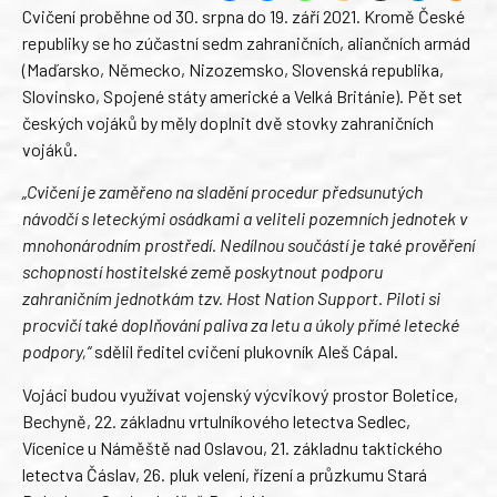
Cvičení proběhne od 30. srpna do 19. září 2021. Kromě České
republiky se ho zúčastní sedm zahraničních, aliančních armád
(Maďarsko, Německo, Nizozemsko, Slovenská republika,
Slovinsko, Spojené státy americké a Velká Británie). Pět set
českých vojáků by měly doplnit dvě stovky zahraničních
vojáků.
„Cvičení je zaměřeno na sladění procedur předsunutých
návodčí s leteckými osádkami a veliteli pozemních jednotek v
mnohonárodním prostředí. Nedílnou součástí je také prověření
schopností hostitelské země poskytnout podporu
zahraničním jednotkám tzv. Host Nation Support. Piloti si
procvičí také doplňování paliva za letu a úkoly přímé letecké
podpory,“
sdělil ředitel cvičení plukovník Aleš Cápal.
Vojáci budou využívat vojenský výcvikový prostor Boletice,
Bechyně, 22. základnu vrtulníkového letectva Sedlec,
Vícenice u Náměště nad Oslavou, 21. základnu taktického
letectva Čáslav, 26. pluk velení, řízení a průzkumu Stará