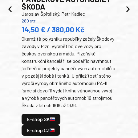
ŠKODA
TA
Jaroslav Špitálský, Petr Kadlec
Ben
280 str.
352 s
14,50 € / 380,00 Kč
22
Okamžitě po vzniku republiky začaly Škodovy
Tank
závody v Plzni vyrábět bojové vozy pro
býva
československou armádu. Plzeňské
Rusk
konstrukční kanceláři se podařilo navrhnout
armá
jedinečné projekty pancéřových automobilů a
stře
v pozdější době i tanků. U příležitosti stého
při 
výročí výroby obrněného automobilu PA-II
blíz
jsme si dovolili vydat knihu věnovanou vývoji
tank
a výrobě pancéřových automobilů strojírnou
v lé
Škoda v letech 1919 až 1936.
tak 
hrdi
E-shop SK
je: 
odeh
E-shop CZ
bitv