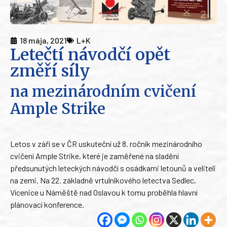
18 mája, 2021
L+K
Letečtí návodčí opět
změří síly
na mezinárodním cvičení
Ample Strike
Letos v září se v ČR uskuteční už 8. ročník mezinárodního
cvičení Ample Strike, které je zaměřené na sladění
předsunutých leteckých návodčí s osádkami letounů a veliteli
na zemi. Na 22. základně vrtulníkového letectva Sedlec,
Vícenice u Náměště nad Oslavou k tomu proběhla hlavní
plánovací konference.