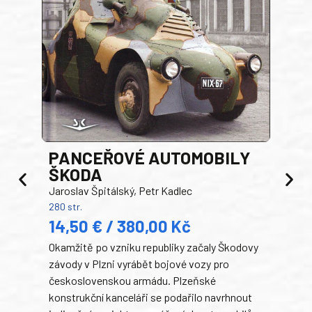
PANCEŘOVÉ AUTOMOBILY
ŠKODA
TA
Jaroslav Špitálský, Petr Kadlec
Ben
280 str.
352 s
14,50 € / 380,00 Kč
22
Okamžitě po vzniku republiky začaly Škodovy
Tank
závody v Plzni vyrábět bojové vozy pro
býva
československou armádu. Plzeňské
Rusk
konstrukční kanceláři se podařilo navrhnout
armá