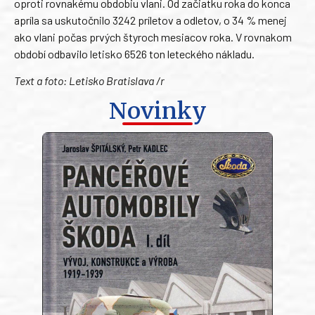
oproti rovnakému obdobiu vlani. Od začiatku roka do konca
apríla sa uskutočnilo 3242 príletov a odletov, o 34 % menej
ako vlani počas prvých štyroch mesiacov roka. V rovnakom
období odbavilo letisko 6526 ton leteckého nákladu.
Text a foto: Letisko Bratislava /r
Novinky