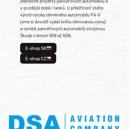
jedinečné projekty pancéřových automobilů a
stře
v pozdější době i tanků. U příležitosti stého
při 
výročí výroby obrněného automobilu PA-II
blíz
jsme si dovolili vydat knihu věnovanou vývoji
tank
a výrobě pancéřových automobilů strojírnou
v lé
Škoda v letech 1919 až 1936.
tak 
hrdi
E-shop SK
je: 
odeh
E-shop CZ
bitv
E
E