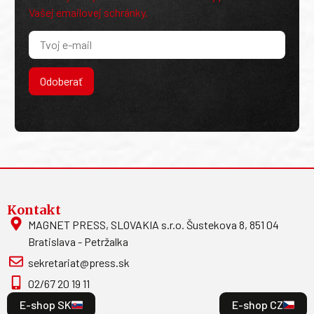
Vašej emailovej schránky.
Odoberať
Kontakt
MAGNET PRESS, SLOVAKIA s.r.o. Šustekova 8, 851 04
Bratislava - Petržalka
sekretariat@press.sk
02/67 20 19 11
E-shop SK
E-shop CZ