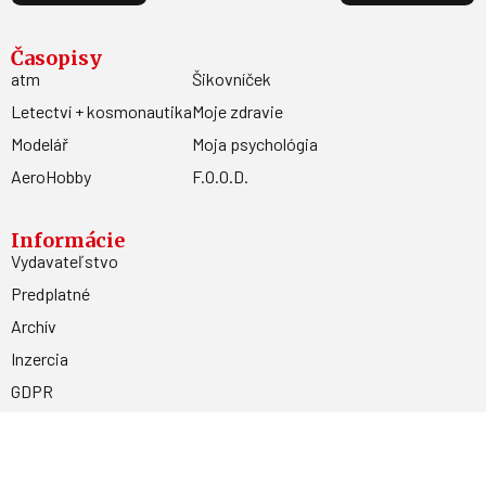
Časopisy
atm
Šikovníček
Letectví + kosmonautika
Moje zdravie
Modelář
Moja psychológia
AeroHobby
F.O.O.D.
Informácie
Vydavateľstvo
Predplatné
Archív
Inzercia
GDPR
Kontakty