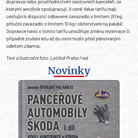
dopravce nebo prostřednictvím cestovních kanceláří, se
kterými aerolinie spolupracují. V ceně Value tarifu mají
cestující k dispozici odbavené zavazadlo s limitem 20 kg,
příruční zavazadlo s limitem 10 kg i občerstvení na palubě.
Dopravce navíc v tomto tarifu umožňuje změnu rezervace či
případné zrušení letu až do osmi hodin před plánovaným
odletem zdarma.
Text a ilustrační foto: Letiště Praha /red
Novinky