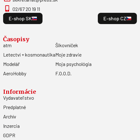
newsletter
Odoberajte najnovšie informácie o našej ponuke do
Vašej emailovej schránky.
Odoberať
Kontakt
MAGNET PRESS, SLOVAKIA s.r.o. Šustekova 8, 851 04
Bratislava - Petržalka
sekretariat@press.sk