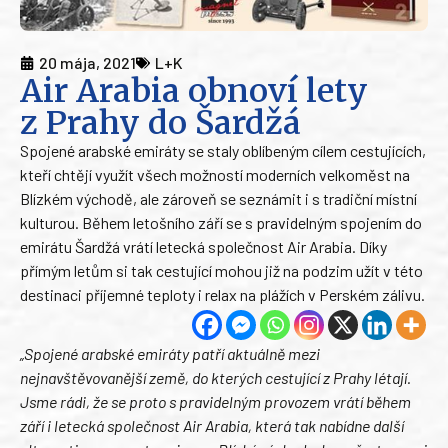
20 mája, 2021
L+K
Air Arabia obnoví lety
z Prahy do Šardžá
Spojené arabské emiráty se staly oblíbeným cílem cestujících,
kteří chtějí využít všech možností moderních velkoměst na
Blízkém východě, ale zároveň se seznámit i s tradiční místní
kulturou. Během letošního září se s pravidelným spojením do
emirátu Šardžá vrátí letecká společnost Air Arabia. Díky
přímým letům si tak cestující mohou již na podzim užít v této
destinaci příjemné teploty i relax na plážích v Perském zálivu.
„Spojené arabské emiráty patří aktuálně mezi
nejnavštěvovanější země, do kterých cestující z Prahy létají.
Jsme rádi, že se proto s pravidelným provozem vrátí během
září i letecká společnost Air Arabia, která tak nabídne další