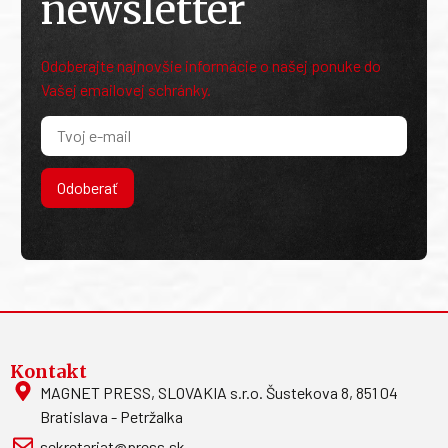
Odoberajte