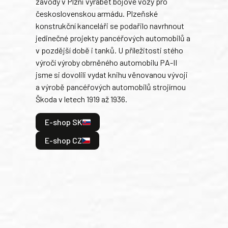
závody v Plzni vyrábět bojové vozy pro
býva
československou armádu. Plzeňské
Rusk
konstrukční kanceláři se podařilo navrhnout
armá
jedinečné projekty pancéřových automobilů a
stře
v pozdější době i tanků. U příležitosti stého
při 
výročí výroby obrněného automobilu PA-II
blíz
jsme si dovolili vydat knihu věnovanou vývoji
tank
a výrobě pancéřových automobilů strojírnou
v lé
Škoda v letech 1919 až 1936.
tak 
hrdi
E-shop SK
je: 
odeh
E-shop CZ
bitv
E
E