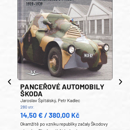
PANCEŘOVÉ AUTOMOBILY
ŠKODA
TA
Jaroslav Špitálský, Petr Kadlec
Ben
280 str.
352 s
14,50 € / 380,00 Kč
22
Okamžitě po vzniku republiky začaly Škodovy
Tank