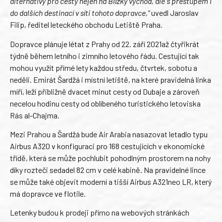
alternativy pro cesty nejen na Blízký východ, ale s přestupem i
do dalších destinací v síti tohoto dopravce,“
uvedl Jaroslav
Filip, ředitel leteckého obchodu Letiště Praha.
Dopravce plánuje létat z Prahy od 22. září 2021až čtyřikrát
týdně během letního i zimního letového řádu. Cestující tak
mohou využít přímé lety každou středu, čtvrtek, sobotu a
neděli. Emirát Šardžá i místní letiště, na které pravidelná linka
míří, leží přibližně dvacet minut cesty od Dubaje a zároveň
necelou hodinu cesty od oblíbeného turistického letoviska
Rás al-Chajma.
Mezi Prahou a Šardžá bude Air Arabia nasazovat letadlo typu
Airbus A320 v konfiguraci pro 168 cestujících v ekonomické
třídě, která se může pochlubit pohodlným prostorem na nohy
díky rozteči sedadel 82 cm v celé kabině. Na pravidelné lince
se může také objevit moderní a tišší Airbus A321neo LR, který
má dopravce ve flotile.
Letenky budou k prodeji přímo na webových stránkách