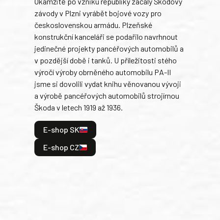
Okamžitě po vzniku republiky začaly Škodovy
Tank
závody v Plzni vyrábět bojové vozy pro
býva
československou armádu. Plzeňské
Rusk
konstrukční kanceláři se podařilo navrhnout
armá
jedinečné projekty pancéřových automobilů a
stře
v pozdější době i tanků. U příležitosti stého
při 
výročí výroby obrněného automobilu PA-II
blíz
jsme si dovolili vydat knihu věnovanou vývoji
tank
a výrobě pancéřových automobilů strojírnou
v lé
Škoda v letech 1919 až 1936.
tak 
hrdi
E-shop SK
je: 
odeh
E-shop CZ
bitv
E
E