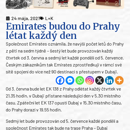
24 mája, 2021
L+K
Emirates budou do Prahy
létat každý den
Společnost Emirates oznámila, že navýší počet letů do Prahy
z pěti na sedm týdně – šestý let bude provozován každý
čtvrtek od 3. června a sedmý let každé pondělí od 5. července.
Českým zákazníkům tak Emirates zprostředkují v rámci své
sítě spojení do více než 90 destinací s přestupem v Dubaji.
Od 3. června bude let EK 138 z Prahy odlétat každý čtvrtek ve
21.35 hodin, v Dubaji přistane následující den v 5.30 místního
času. Zpáteční let EK 137 opustí Dubaj v 15.30 místního času,
do Prahy dorazí v 19.55 hodin.
Sedmý let bude provozován od 5. července každé pondělí a
společnost Emirates tak bude na trase Praha – Dubaj