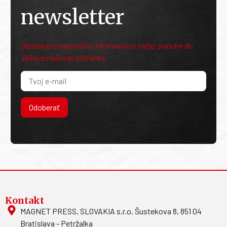
newsletter
Odoberajte najnovšie informácie o našej ponuke do
Vašej emailovej schránky.
Odoberať
Kontakt
MAGNET PRESS, SLOVAKIA s.r.o. Šustekova 8, 851 04
Bratislava - Petržalka