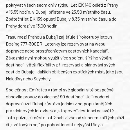
pokrývat všech sedm dní v týdnu. Let EK 140 odletí z Prahy
v 15.55 hodin, v Dubaji přistane ve 23.50 místního času.
Zpáteční let EK 139 opustí Dubaj v 8.35 místního času a do
Prahy dorazí ve 13.00 hodin.
Trasu mezi Prahou a Dubají zajišťuje širokotrupý letoun
Boeing 777-300ER. Letenky lze rezervovat na webu
dopravce nebo prostřednictvím cestovních kanceláří.
Zákazníci nyní mohou využít více spojení, širšího výběru
destinací i větší flexibility při rezervaci a plánování svých
cest do Dubaje i dalších oblíbených exotických míst, jako jsou
Maledivy nebo Seychely.
Společnost Emirates v rámci své globální sítě bezpečně
obnovila provoz do více než 90 destinací. Její moderní
dopravní uzel Dubaj zůstává jedním z nejpopulárnějších
prázdninových letovisek a „stopover“ destinací na světě.
Toto pulzující město totiž nabízí vše od sluncem zalitých pláží
či „světových nej“ po pohostinnost nejvyšší třídy a