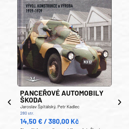
PANCEŘOVÉ AUTOMOBILY
ŠKODA
TA
Jaroslav Špitálský, Petr Kadlec
Ben
280 str.
352 s
14,50 € / 380,00 Kč
22