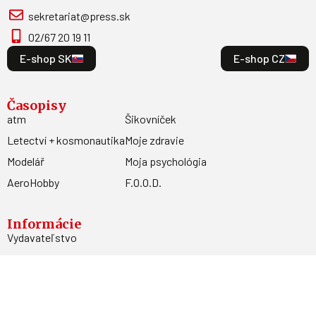
sekretariat@press.sk
02/67 20 19 11
E-shop SK
E-shop CZ
Časopisy
atm
Šikovníček
Letectví + kosmonautika
Moje zdravie
Modelář
Moja psychológia
AeroHobby
F.O.O.D.
Informácie
Vydavateľstvo
Predplatné
Archív
Inzercia