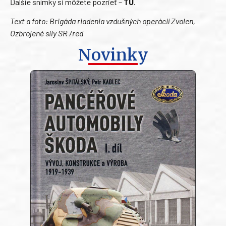
Ďalšie snímky si môžete pozrieť –
TU
.
Text a foto: Brigáda riadenia vzdušných operácií Zvolen,
Ozbrojené sily SR /red
Novinky