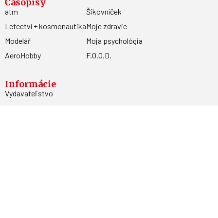
Časopisy
atm
Šikovníček
Letectví + kosmonautika
Moje zdravie
Modelář
Moja psychológia
AeroHobby
F.O.O.D.
Informácie
Vydavateľstvo
Predplatné
Archív
Inzercia
GDPR
Kontakty