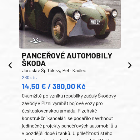
PANCEŘOVÉ AUTOMOBILY
ŠKODA
TA
Jaroslav Špitálský, Petr Kadlec
Ben
280 str.
352 s
14,50 € / 380,00 Kč
22
Okamžitě po vzniku republiky začaly Škodovy
Tank
závody v Plzni vyrábět bojové vozy pro
býva
československou armádu. Plzeňské
Rusk
konstrukční kanceláři se podařilo navrhnout
armá
jedinečné projekty pancéřových automobilů a
stře
v pozdější době i tanků. U příležitosti stého
při 