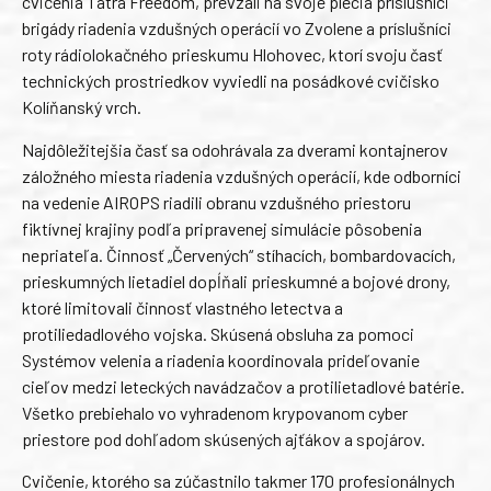
cvičenia Tatra Freedom, prevzali na svoje plecia príslušníci
brigády riadenia vzdušných operácií vo Zvolene a príslušníci
roty rádiolokačného prieskumu Hlohovec, ktorí svoju časť
technických prostriedkov vyviedli na posádkové cvičisko
Kolíňanský vrch.
Najdôležitejšia časť sa odohrávala za dverami kontajnerov
záložného miesta riadenia vzdušných operácií, kde odborníci
na vedenie AIROPS riadili obranu vzdušného priestoru
fiktívnej krajiny podľa pripravenej simulácie pôsobenia
nepriateľa. Činnosť „Červených“ stíhacích, bombardovacích,
prieskumných lietadiel dopĺňali prieskumné a bojové drony,
ktoré limitovali činnosť vlastného letectva a
protiliedadlového vojska. Skúsená obsluha za pomoci
Systémov velenia a riadenia koordinovala prideľovanie
cieľov medzi leteckých navádzačov a protilietadlové batérie.
Všetko prebiehalo vo vyhradenom krypovanom cyber
priestore pod dohľadom skúsených ajťákov a spojárov.
Cvičenie, ktorého sa zúčastnilo takmer 170 profesionálnych