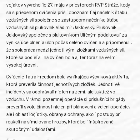
vojakov vyvrcholilo 27. mája v priestoroch RVP Stráže, kedy
sa s priebehom cvičenia prišli oboznámiť aj náčelník štábu
vzdušných síl spoločne so zástupcom náčelníka štábu
vzdušných síl plukovník Vladimír Jaklovský. Plukovník
Jaklovský spoločne s plukovníkom Uličným poďakovali za
vynikajúce plnenia úloh počas celého cvičenia a pripomenuli,
že spolupráca medzi jednotlivými zložkami vzdušných síl,
ktoré sa podieľali na cvičení bola aj tentoraz na veľmi
vysokej úrovni.
Cvičenie Tatra Freedom bola vynikajúca výcviková aktivita,
ktorá preverila činnosť jednotlivých zložiek. Jednotlivé
incidenty sa odohrávali nie len na zemi, ale taktiež vo
vzduchu. V rámci pozemnej operácie si príslušníci brigády
preverili svoju činnosť nielen pri plánovaní a velení operácie,
ale i oblasť logistiky, obrany a ochrany, ako i postupy pri
reakcii na simulované hrozby, ktoré boli inšpirované
skutočnými udalosťami.