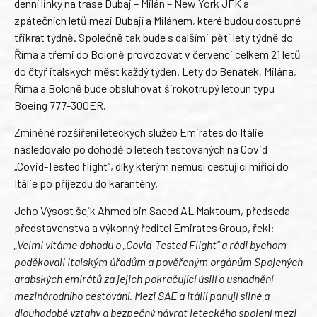
denní linky na trase Dubaj – Milán – New York JFK a
zpátečních letů mezi Dubají a Milánem, které budou dostupné
třikrát týdně. Společně tak bude s dalšími pěti lety týdně do
Říma a třemi do Boloně provozovat v červenci celkem 21 letů
do čtyř italských měst každý týden. Lety do Benátek, Milána,
Říma a Boloně bude obsluhovat širokotrupý letoun typu
Boeing 777-300ER.
Zmíněné rozšíření leteckých služeb Emirates do Itálie
následovalo po dohodě o letech testovaných na Covid
„Covid-Tested flight“, díky kterým nemusí cestující mířící do
Itálie po příjezdu do karantény.
Jeho Výsost šejk Ahmed bin Saeed AL Maktoum, předseda
představenstva a výkonný ředitel Emirates Group, řekl:
„Velmi vítáme dohodu o „Covid-Tested Flight“ a rádi bychom
poděkovali italským úřadům a pověřeným orgánům Spojených
arabských emirátů za jejich pokračující úsilí o usnadnění
mezinárodního cestování. Mezi SAE a Itálií panují silné a
dlouhodobé vztahy a bezpečný návrat leteckého spojení mezi