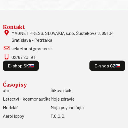
Kontakt
MAGNET PRESS, SLOVAKIA s.r.o. Šustekova 8, 851 04
Bratislava - Petržalka
sekretariat@press.sk
02/67 20 19 11
E-shop SK
E-shop CZ
Časopisy
atm
Šikovníček
Letectví + kosmonautika
Moje zdravie
Modelář
Moja psychológia
AeroHobby
F.O.O.D.