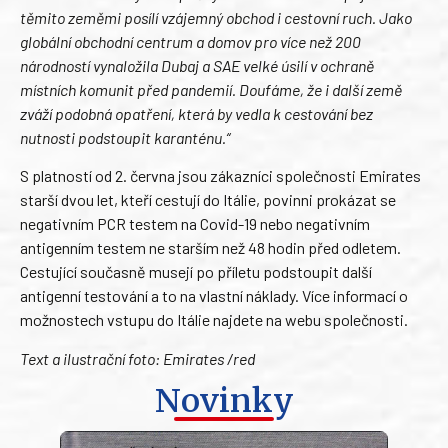
těmito zeměmi posílí vzájemný obchod i cestovní ruch. Jako
globální obchodní centrum a domov pro více než 200
národností vynaložila Dubaj a SAE velké úsilí v ochraně
místních komunit před pandemií. Doufáme, že i další země
zváží podobná opatření, která by vedla k cestování bez
nutnosti podstoupit karanténu.“
S platností od 2. června jsou zákazníci společnosti Emirates
starší dvou let, kteří cestují do Itálie, povinni prokázat se
negativním PCR testem na Covid-19 nebo negativním
antigenním testem ne starším než 48 hodin před odletem.
Cestující současně musejí po příletu podstoupit další
antigenní testování a to na vlastní náklady. Více informací o
možnostech vstupu do Itálie najdete na webu společnosti.
Text a ilustrační foto: Emirates /red
Novinky