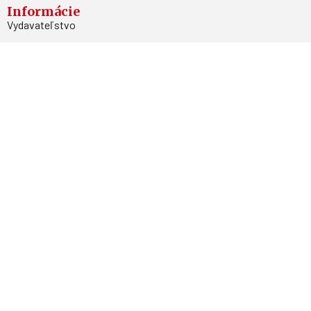
Informácie
Vydavateľstvo
Predplatné
Archív
Inzercia
GDPR
Kontakty
Facebook
Magnetpress.online
© 2023 Všetky práva vyhradené. Dizajn a