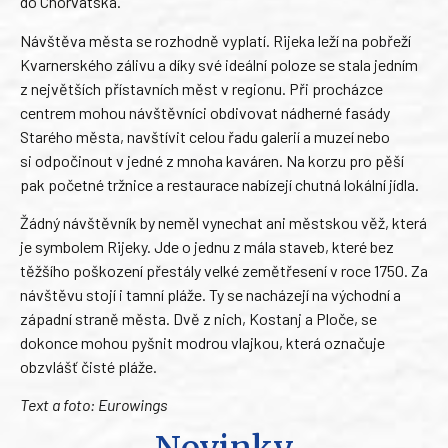
do Chorvatska.
Návštěva města se rozhodně vyplatí. Rijeka leží na pobřeží
Kvarnerského zálivu a díky své ideální poloze se stala jedním
z největších přístavních měst v regionu. Při procházce
centrem mohou návštěvníci obdivovat nádherné fasády
Starého města, navštívit celou řadu galerií a muzeí nebo
si odpočinout v jedné z mnoha kaváren. Na korzu pro pěší
pak početné tržnice a restaurace nabízejí chutná lokální jídla.
Žádný návštěvník by neměl vynechat ani městskou věž, která
je symbolem Rijeky. Jde o jednu z mála staveb, které bez
těžšího poškození přestály velké zemětřesení v roce 1750. Za
návštěvu stojí i tamní pláže. Ty se nacházejí na východní a
západní straně města. Dvě z nich, Kostanj a Ploče, se
dokonce mohou pyšnit modrou vlajkou, která označuje
obzvlášť čisté pláže.
Text a foto: Eurowings
Novinky