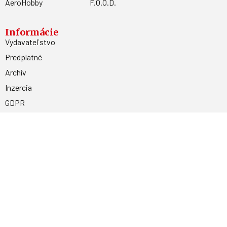
AeroHobby
F.O.O.D.
Informácie
Vydavateľstvo
Predplatné
Archív
Inzercia
GDPR
Kontakty
Facebook