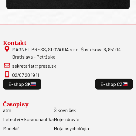
Kontakt
MAGNET PRESS, SLOVAKIA s.r.o. Šustekova 8, 851 04
Bratislava - Petržalka
sekretariat@press.sk
02/67 20 19 11
E-shop SK
E-shop CZ
Časopisy
atm
Šikovníček
Letectví + kosmonautika
Moje zdravie
Modelář
Moja psychológia