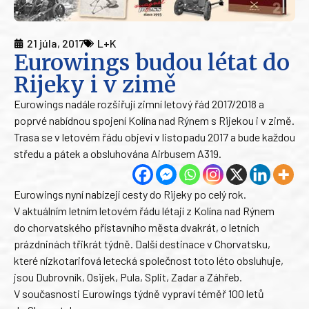
21 júla, 2017
L+K
Eurowings budou létat do
Rijeky i v zimě
Eurowings nadále rozšiřují zimní letový řád 2017/2018 a
poprvé nabídnou spojení Kolína nad Rýnem s Rijekou i v zimě.
Trasa se v letovém řádu objeví v listopadu 2017 a bude každou
středu a pátek a obsluhována Airbusem A319.
Eurowings nyní nabízejí cesty do Rijeky po celý rok.
V aktuálním letním letovém řádu létají z Kolína nad Rýnem
do chorvatského přístavního města dvakrát, o letních
prázdninách třikrát týdně. Další destinace v Chorvatsku,
které nízkotarifová letecká společnost toto léto obsluhuje,
jsou Dubrovník, Osijek, Pula, Split, Zadar a Záhřeb.
V současnosti Eurowings týdně vypraví téměř 100 letů