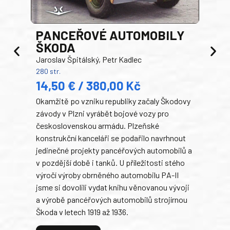
PANCEŘOVÉ AUTOMOBILY
ŠKODA
TA
Jaroslav Špitálský, Petr Kadlec
Ben
280 str.
352 s
14,50 € / 380,00 Kč
22
Okamžitě po vzniku republiky začaly Škodovy
Tank
závody v Plzni vyrábět bojové vozy pro
býva
československou armádu. Plzeňské
Rusk
konstrukční kanceláři se podařilo navrhnout
armá
jedinečné projekty pancéřových automobilů a
stře
v pozdější době i tanků. U příležitosti stého
při 
výročí výroby obrněného automobilu PA-II
blíz
jsme si dovolili vydat knihu věnovanou vývoji
tank
a výrobě pancéřových automobilů strojírnou
v lé
Škoda v letech 1919 až 1936.
tak 
hrdi