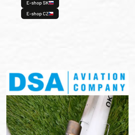
E-shop SK
je: 
odeh
E-shop CZ
bitv
E
E