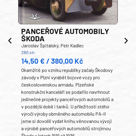
PANCEŘOVÉ AUTOMOBILY
ŠKODA
TA
Jaroslav Špitálský, Petr Kadlec
Ben
280 str.
352 s
14,50 € / 380,00 Kč
22
Okamžitě po vzniku republiky začaly Škodovy
Tank
závody v Plzni vyrábět bojové vozy pro
býva
československou armádu. Plzeňské
Rusk
konstrukční kanceláři se podařilo navrhnout
armá
jedinečné projekty pancéřových automobilů a
stře
v pozdější době i tanků. U příležitosti stého
při 
výročí výroby obrněného automobilu PA-II
blíz
jsme si dovolili vydat knihu věnovanou vývoji
tank
a výrobě pancéřových automobilů strojírnou
v lé
Škoda v letech 1919 až 1936.