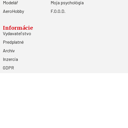
Modelář
Moja psychológia
AeroHobby
F.O.O.D.
Informácie
Vydavateľstvo
Predplatné
Archív
Inzercia
GDPR
Kontakty
Facebook