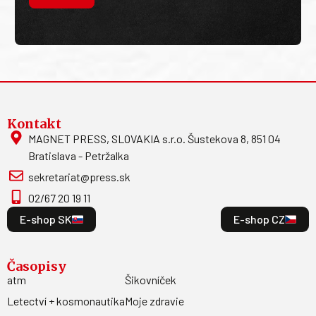
Kontakt
MAGNET PRESS, SLOVAKIA s.r.o. Šustekova 8, 851 04
Bratislava - Petržalka
sekretariat@press.sk
02/67 20 19 11
E-shop SK
E-shop CZ
Časopisy
atm
Šikovníček
Letectví + kosmonautika
Moje zdravie