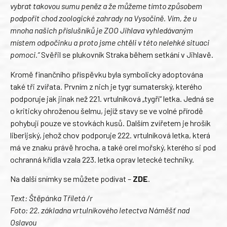
vybrat takovou sumu peněz a že můžeme tímto způsobem
podpořit chod zoologické zahrady na Vysočině. Vím, že u
mnoha našich příslušníků je ZOO Jihlava vyhledávaným
místem odpočinku a proto jsme chtěli v této nelehké situaci
pomoci.“
Svěřil se plukovník Straka během setkání v Jihlavě.
Kromě finančního příspěvku byla symbolicky adoptována
také tři zvířata. Prvním z nich je tygr sumaterský, kterého
podporuje jak jinak než 221. vrtulníková „tygří“ letka. Jedná se
o kriticky ohroženou šelmu, jejíž stavy se ve volné přírodě
pohybují pouze ve stovkách kusů. Dalším zvířetem je hrošík
liberijský, jehož chov podporuje 222. vrtulníková letka, která
má ve znaku právě hrocha, a také orel mořský, kterého si pod
ochranná křídla vzala 223. letka oprav letecké techniky.
Na další snímky se můžete podívat –
ZDE
.
Text: Štěpánka Tříletá /r
Foto: 22. základna vrtulníkového letectva Náměšť nad
Oslavou