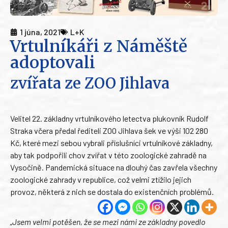
1 júna, 2021
L+K
Vrtulníkáři z Náměště
adoptovali
zvířata ze ZOO Jihlava
Velitel 22. základny vrtulníkového letectva plukovník Rudolf
Straka včera předal řediteli ZOO Jihlava šek ve výši 102 280
Kč, které mezi sebou vybrali příslušníci vrtulníkové základny,
aby tak podpořili chov zvířat v této zoologické zahradě na
Vysočině. Pandemická situace na dlouhý čas zavřela všechny
zoologické zahrady v republice, což velmi ztížilo jejich
provoz, některá z nich se dostala do existenčních problémů.
„Jsem velmi potěšen, že se mezi námi ze základny povedlo