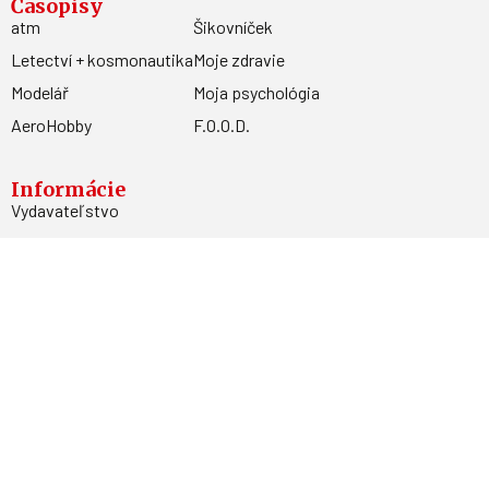
Časopisy
atm
Šikovníček
Letectví + kosmonautika
Moje zdravie
Modelář
Moja psychológia
AeroHobby
F.O.O.D.
Informácie
Vydavateľstvo
Predplatné
Archív
Inzercia
GDPR
Kontakty