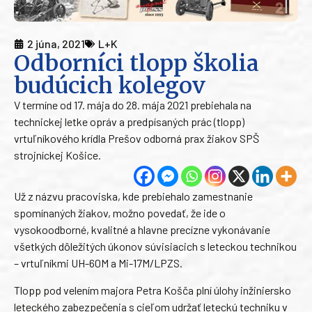
2 júna, 2021
L+K
Odborníci tlopp školia
budúcich kolegov
V termíne od 17. mája do 28. mája 2021 prebiehala na
technickej letke opráv a predpísaných prác (tlopp)
vrtuľníkového krídla Prešov odborná prax žiakov SPŠ
strojníckej Košice.
Už z názvu pracoviska, kde prebiehalo zamestnanie
spomínaných žiakov, možno povedať, že ide o
vysokoodborné, kvalitné a hlavne precízne vykonávanie
všetkých dôležitých úkonov súvisiacich s leteckou technikou
– vrtuľníkmi UH-60M a Mi-17M/LPZS.
Tlopp pod velením majora Petra Košča plní úlohy inžiniersko
leteckého zabezpečenia s cieľom udržať leteckú techniku v