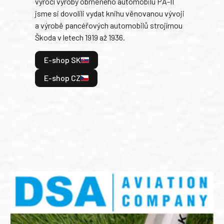
výročí výroby obrněného automobilu PA-II
blíz
jsme si dovolili vydat knihu věnovanou vývoji
tank
a výrobě pancéřových automobilů strojírnou
v lé
Škoda v letech 1919 až 1936.
tak 
hrdi
E-shop SK
je: 
odeh
E-shop CZ
bitv
E
E