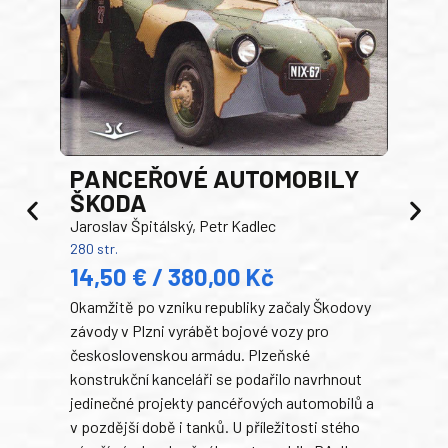
PANCEŘOVÉ AUTOMOBILY
ŠKODA
TA
Jaroslav Špitálský, Petr Kadlec
Ben
280 str.
352 s
14,50 € / 380,00 Kč
22
Okamžitě po vzniku republiky začaly Škodovy
Tank
závody v Plzni vyrábět bojové vozy pro
býva
československou armádu. Plzeňské
Rusk
konstrukční kanceláři se podařilo navrhnout
armá
jedinečné projekty pancéřových automobilů a
stře
v pozdější době i tanků. U příležitosti stého
při 