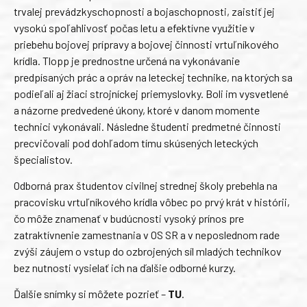
trvalej prevádzkyschopnosti a bojaschopnosti, zaistiť jej
vysokú spoľahlivosť počas letu a efektívne využitie v
priebehu bojovej prípravy a bojovej činnosti vrtuľníkového
krídla. Tlopp je prednostne určená na vykonávanie
predpísaných prác a opráv na leteckej technike, na ktorých sa
podieľali aj žiaci strojníckej priemyslovky. Boli im vysvetlené
a názorne predvedené úkony, ktoré v danom momente
technici vykonávali. Následne študenti predmetné činnosti
precvičovali pod dohľadom tímu skúsených leteckých
špecialistov.
Odborná prax študentov civilnej strednej školy prebehla na
pracovisku vrtuľníkového krídla vôbec po prvý krát v histórii,
čo môže znamenať v budúcnosti vysoký prínos pre
zatraktívnenie zamestnania v OS SR a v neposlednom rade
zvýši záujem o vstup do ozbrojených síl mladých technikov
bez nutnosti vysielať ich na ďalšie odborné kurzy.
Ďalšie snímky si môžete pozrieť –
TU
.