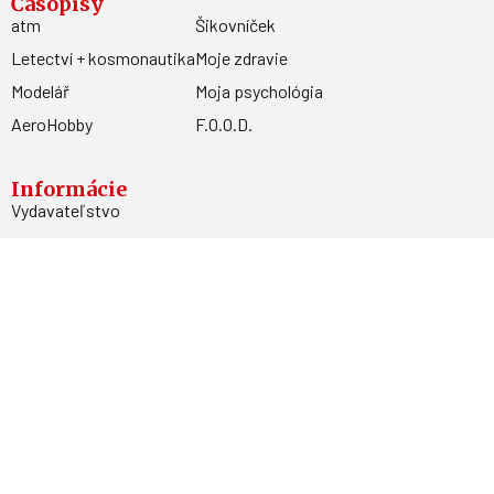
Časopisy
atm
Šikovníček
Letectví + kosmonautika
Moje zdravie
Modelář
Moja psychológia
AeroHobby
F.O.O.D.
Informácie
Vydavateľstvo
Predplatné
Archív
Inzercia
GDPR
Kontakty