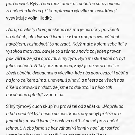
potřeboval. Byly třeba mezi prvními, ochotné samy odnést
zraněného kolegu při komplexním výcviku na nosítkách,“
vysvětluje vojín Hladký.
„Vstup civilisty do vojenského režimu je náročný po všech
stránkách, ale dokázali jsme se v tom podporovat všichni
navzájem, rozhodnuti to nevzdat. Když máte kolem sebe lidi s
vysokou motivací, baví je to a táhnou navíc za jeden provaz,
pak věřte, že jste opravdu silný tým. Bylo mi skutečně ctí být
jeho součástí. Nikdy nezapomenu, když jsme se vraceli ze
závěrečného dvoudenního výcviku, kde nás doprovázel i déšť a
na jaro celkem zima, unavení, špinaví, a přesto ze všech nás
čišela obrovská hrdost, že jsme to dokázali a něco tak
náročného splnili,“
vzpomíná.
Silný týmový duch skupinu provázel od začátku.
„Například
nikdo nechtěl být nesen na nosítkách, aby nebyl přítěží pro
jednotku, museli jsme je doslova nutit si na ně po zranění
lehnout. Nebo jsme se bez váhání všichni v noci uprostřed
komplexního výcviku otočili, abychom se vrátili pro