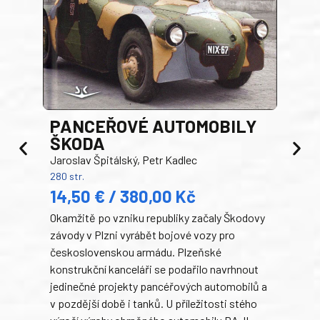
PANCEŘOVÉ AUTOMOBILY
ŠKODA
TA
Jaroslav Špitálský, Petr Kadlec
Ben
280 str.
352 s
14,50 € / 380,00 Kč
22
Okamžitě po vzniku republiky začaly Škodovy
Tank
závody v Plzni vyrábět bojové vozy pro
býva
československou armádu. Plzeňské
Rusk
konstrukční kanceláři se podařilo navrhnout
armá
jedinečné projekty pancéřových automobilů a
stře
v pozdější době i tanků. U příležitosti stého
při 