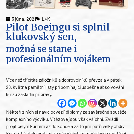
3 júna, 2021
L+K
Pilot Boeingu si splnil
klukovský sen,
možná se stane i
profesionálním vojákem
Více než třicítka záložníků a dobrovolníků převzala v pátek
28. května pamětní listy připomínající úspěšné absolvování
kurzu základní přípravy.
Někteří z nich si navíc odvezli diplomy ze závěrečné soutěže
komplexního výcviku. Vítězové jsou však všichni. Zvládli
projít celým kurzem až do konce a za to jim patří velký obdiv.
Kurz totiž stále probíhá za náročných mimořádných opatření,