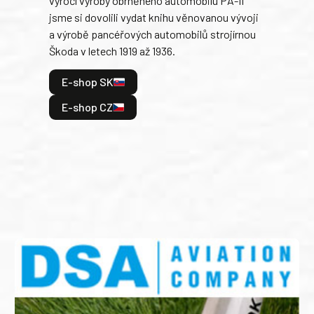
výročí výroby obrněného automobilu PA-II
blíz
jsme si dovolili vydat knihu věnovanou vývoji
tank
a výrobě pancéřových automobilů strojírnou
v lé
Škoda v letech 1919 až 1936.
tak 
hrdi
E-shop SK
je: 
odeh
E-shop CZ
bitv
E
E