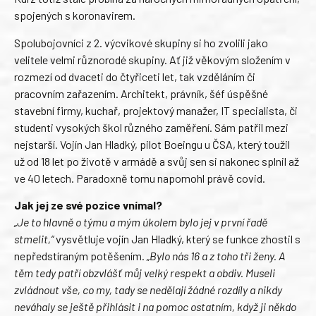
spojených s koronavirem.
Spolubojovníci z 2. výcvikové skupiny si ho zvolili jako
velitele velmi různorodé skupiny. Ať již věkovým složením v
rozmezí od dvaceti do čtyřiceti let, tak vzděláním či
pracovním zařazením. Architekt, právník, šéf úspěšné
stavební firmy, kuchař, projektový manažer, IT specialista, či
studenti vysokých škol různého zaměření. Sám patřil mezi
nejstarší. Vojín Jan Hladký, pilot Boeingu u ČSA, který toužil
už od 18 let po životě v armádě a svůj sen si nakonec splnil až
ve 40 letech. Paradoxně tomu napomohl právě covid.
Jak jej ze své pozice vnímal?
„Je to hlavně o týmu a mým úkolem bylo jej v první řadě
stmelit,“
vysvětluje vojín Jan Hladký, který se funkce zhostil s
nepředstíraným potěšením.
„Bylo nás 16 a z toho tři ženy. A
těm tedy patří obzvlášť můj velký respekt a obdiv. Museli
zvládnout vše, co my, tady se nedělají žádné rozdíly a nikdy
neváhaly se ještě přihlásit i na pomoc ostatním, když ji někdo