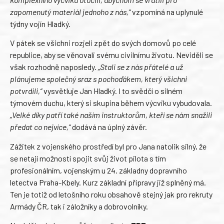
zapomenutý materiál jednoho z nás,“
vzpomíná na uplynulé
týdny vojín Hladký.
V pátek se všichni rozjeli zpět do svých domovů po celé
republice, aby se věnovali svému civilnímu životu. Neviděli se
však rozhodně naposledy.
„Stali se z nás přátelé a už
plánujeme společný sraz s pochoďákem, který všichni
potvrdili,“
vysvětluje Jan Hladký. I to svědčí o silném
týmovém duchu, který si skupina během výcviku vybudovala.
„Velké díky patří také naším instruktorům, kteří se nám snažili
předat co nejvíce,“
dodává na úplný závěr.
Zážitek z vojenského prostředí byl pro Jana natolik silný, že
se netají možností spojit svůj život pilota s tím
profesionálním, vojenským u 24. základny dopravního
letectva Praha-Kbely. Kurz základní přípravy již splněný má.
Ten je totiž od letošního roku obsahově stejný jak pro rekruty
Armády ČR, tak i záložníky a dobrovolníky.