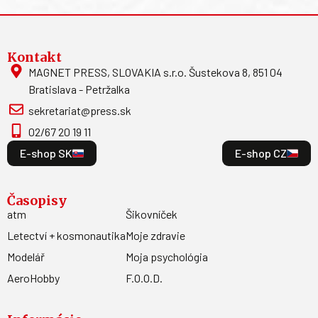
Kontakt
MAGNET PRESS, SLOVAKIA s.r.o. Šustekova 8, 851 04
Bratislava - Petržalka
sekretariat@press.sk
02/67 20 19 11
E-shop SK
E-shop CZ
Časopisy
atm
Šikovníček
Letectví + kosmonautika
Moje zdravie
Modelář
Moja psychológia
AeroHobby
F.O.O.D.