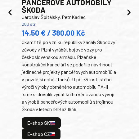
PANCEŘOVÉ AUTOMOBILY
ŠKODA
TA
Jaroslav Špitálský, Petr Kadlec
Ben
280 str.
352 s
14,50 € / 380,00 Kč
22
Okamžitě po vzniku republiky začaly Škodovy
Tank
závody v Plzni vyrábět bojové vozy pro
býva
československou armádu. Plzeňské
Rusk
konstrukční kanceláři se podařilo navrhnout
armá
jedinečné projekty pancéřových automobilů a
stře
v pozdější době i tanků. U příležitosti stého
při 
výročí výroby obrněného automobilu PA-II
blíz
jsme si dovolili vydat knihu věnovanou vývoji
tank
a výrobě pancéřových automobilů strojírnou
v lé
Škoda v letech 1919 až 1936.
tak 
hrdi
E-shop SK
je: 
odeh
E-shop CZ