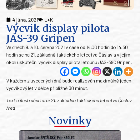
4 júna, 2021
L+K
Výcvik display pilota
JAS-39 Gripen
Ve dnech 9. a 10. června 2021 v čase od 14.00 hodin do 14.30
hodin se na 21. základně taktického letectva Čáslav a v jejím
okolí uskuteční výcvik display pilota letounu JAS-39C Gripen.
V každém z uvedených dnů bude realizován maximálně jeden
výcvikový let v délce přibližně 30 minut.
Text a ilustrační foto: 21. základna taktického letectva Čáslav
/red
Novinky