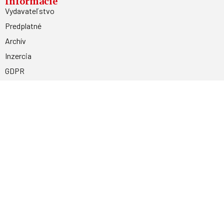
Informácie
Vydavateľstvo
Predplatné
Archív
Inzercia
GDPR
Kontakty
Facebook
Magnetpress.online
© 2023 Všetky práva vyhradené. Dizajn a
programovanie: