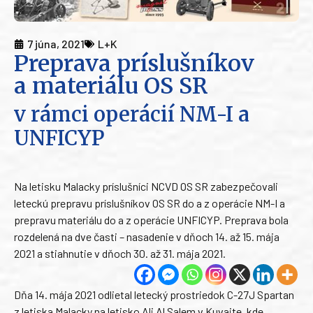
7 júna, 2021
L+K
Preprava príslušníkov
a materiálu OS SR
v rámci operácií NM-I a
UNFICYP
Na letisku Malacky príslušníci NCVD OS SR zabezpečovali
leteckú prepravu príslušníkov OS SR do a z operácie NM-I a
prepravu materiálu do a z operácie UNFICYP. Preprava bola
rozdelená na dve časti – nasadenie v dňoch 14. až 15. mája
2021 a stiahnutie v dňoch 30. až 31. mája 2021.
Dňa 14. mája 2021 odlietal letecký prostriedok C-27J Spartan
z letiska Malacky na letisko Ali Al Salem v Kuvajte, kde