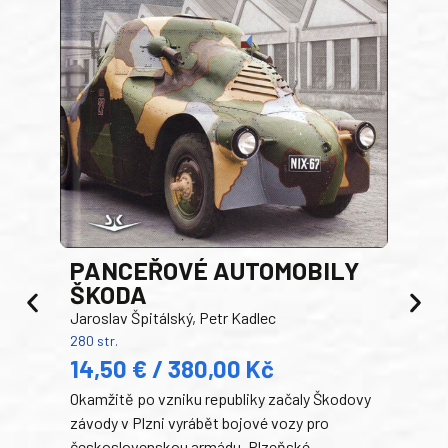
PANCEŘOVÉ AUTOMOBILY
ŠKODA
TA
Jaroslav Špitálský, Petr Kadlec
Ben
280 str.
352 s
14,50 € / 380,00 Kč
22
Okamžitě po vzniku republiky začaly Škodovy
Tank
závody v Plzni vyrábět bojové vozy pro
býva
československou armádu. Plzeňské