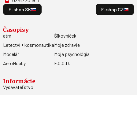
02/67 20 19 11
E-shop SK
E-shop CZ
Časopisy
atm
Šikovníček
Letectví + kosmonautika
Moje zdravie
Modelář
Moja psychológia
AeroHobby
F.O.O.D.
Informácie
Vydavateľstvo
Predplatné
Archív
Inzercia
GDPR
Kontakty