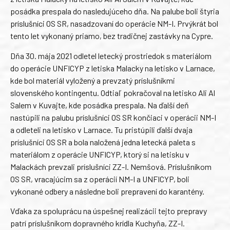
posádka prespala do nasledujúceho dňa. Na palube boli štyria
príslušníci OS SR, nasadzovaní do operácie NM-I. Prvýkrát bol
tento let vykonaný priamo, bez tradičnej zastávky na Cypre.
Dňa 30. mája 2021 odletel letecký prostriedok s materiálom
do operácie UNFICYP z letiska Malacky na letisko v Larnace,
kde bol materiál vyložený a prevzatý príslušníkmi
slovenského kontingentu. Odtiaľ pokračoval na letisko Ali Al
Salem v Kuvajte, kde posádka prespala. Na ďalší deň
nastúpili na palubu príslušníci OS SR končiaci v operácii NM-I
a odleteli na letisko v Larnace. Tu pristúpili ďalší dvaja
príslušníci OS SR a bola naložená jedna letecká paleta s
materiálom z operácie UNFICYP, ktorý si na letisku v
Malackách prevzali príslušníci ZZ-I. Nemšová. Príslušníkom
OS SR, vracajúcim sa z operácií NM-I a UNFICYP, boli
vykonané odbery a následne boli prepravení do karantény.
Vďaka za spoluprácu na úspešnej realizácii tejto prepravy
patrí príslušníkom dopravného krídla Kuchyňa, ZZ-I.