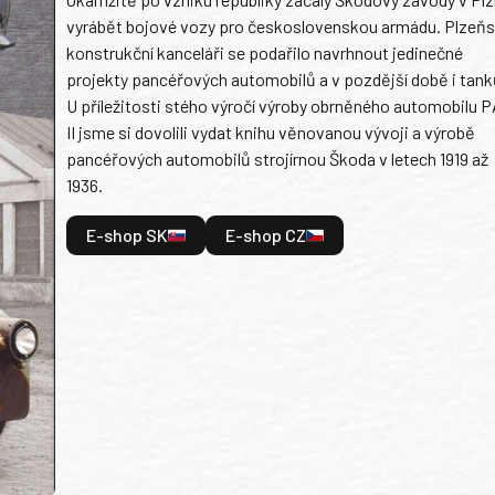
vyrábět bojové vozy pro československou armádu. Plzeň
konstrukční kanceláři se podařilo navrhnout jedinečné
projekty pancéřových automobilů a v pozdější době i tank
U příležitosti stého výročí výroby obrněného automobilu P
II jsme si dovolili vydat knihu věnovanou vývoji a výrobě
pancéřových automobilů strojírnou Škoda v letech 1919 až
1936.
E-shop SK
E-shop CZ