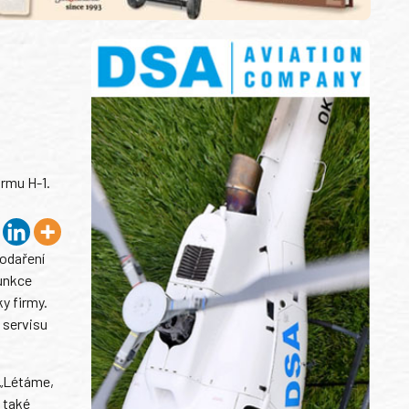
ormu H-1.
podaření
funkce
y firmy.
 servisu
 „Létáme,
 také