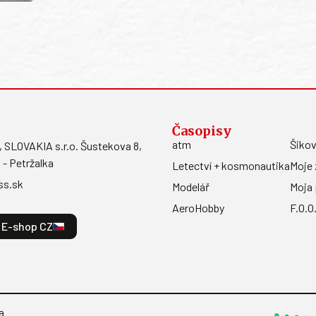
Časopisy
atm
Šikov
LOVAKIA s.r.o. Šustekova 8,
 - Petržalka
Letectví + kosmonautika
Moje 
ss.sk
Modelář
Moja 
AeroHobby
F.O.O
E-shop CZ
a