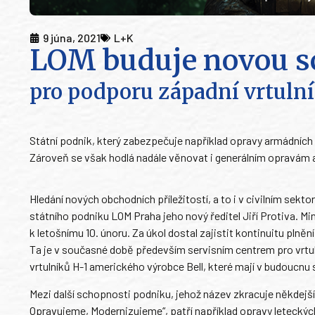
9 júna, 2021
L+K
LOM buduje novou s
pro podporu západní vrtuln
Státní podnik, který zabezpečuje například opravy armádních v
Zároveň se však hodlá nadále věnovat i generálním opravám 
Hledání nových obchodních příležitostí, a to i v civilním sekto
státního podniku LOM Praha jeho nový ředitel Jiří Protiva. M
k letošnímu 10. únoru. Za úkol dostal zajistit kontinuitu pln
Ta je v současné době především servisním centrem pro vrtulní
vrtulníků H-1 amerického výrobce Bell, které mají v budoucnu
Mezi další schopnosti podniku, jehož název zkracuje někdejš
Opravujeme, Modernizujeme“, patří například opravy leteckýc