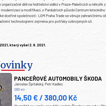
organizačně dělí na ředitelství sídlící v Praze-Malešicích a několik 
 modernizací a modifikací, v Pardubicích působí Centrum leteckého
ké dceřiné společnosti: LOM Praha Trade se věnuje zahraničnímu o
ačními technologiemi zejména pro potřeby ozbrojených sil.
1, který vyšel 2. 6. 2021.
ovinky
PANCEŘOVÉ AUTOMOBILY ŠKODA
Jaroslav Špitálský, Petr Kadlec
280 str.
14,50 € / 380,00 Kč
Okamžitě po vzniku republiky začaly Škodovy závody v Plz