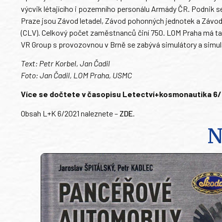
výcvik létajícího i pozemního personálu Armády ČR. Podnik se 
Praze jsou Závod letadel, Závod pohonných jednotek a Závod
(CLV). Celkový počet zaměstnanců činí 750. LOM Praha má ta
VR Group s provozovnou v Brně se zabývá simulátory a simul
Text: Petr Korbel, Jan Čadil
Foto: Jan Čadil, LOM Praha, USMC
Více se dočtete v časopisu Letectví+kosmonautika 6/202
Obsah L+K 6/2021 naleznete –
ZDE
.
N