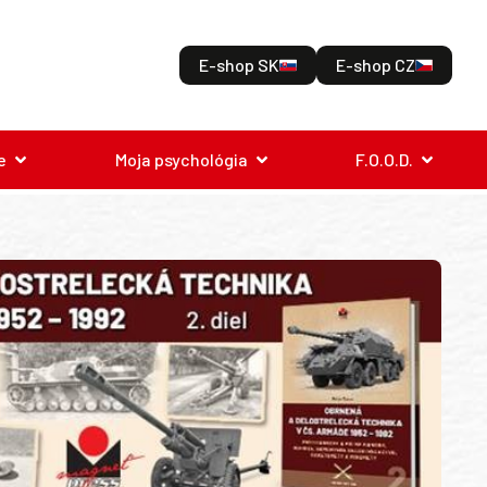
E-shop SK
E-shop CZ
e
Moja psychológia
F.O.O.D.