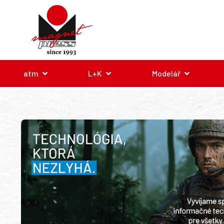
atm
L+K
Modelář