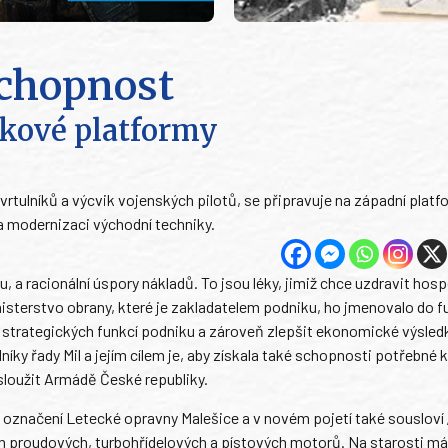
chopnost
íkové platformy
rtulníků a výcvik vojenských pilotů, se připravuje na západní platf
a modernizaci východní techniky.
ru, a racionální úspory nákladů. To jsou léky, jimiž chce uzdravit hos
inisterstvo obrany, které je zakladatelem podniku, ho jmenovalo do 
ění strategických funkcí podniku a zároveň zlepšit ekonomické výsledk
ky řady Mil a jejím cílem je, aby získala také schopnosti potřebné k
 sloužit Armádě České republiky.
í označení Letecké opravny Malešice a v novém pojetí také sousloví
h proudových, turbohřídelových a pístových motorů. Na starosti má