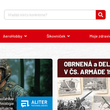
AeroHobby
Šikovníček
Moje zdravi