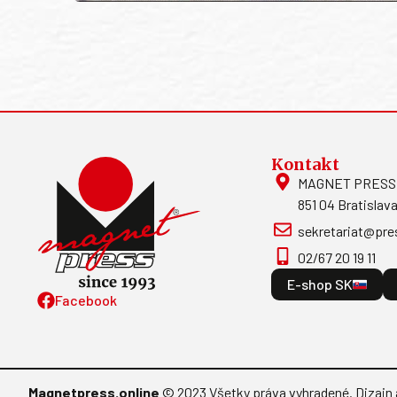
Kontakt
MAGNET PRESS, S
851 04 Bratislava
sekretariat@pre
02/67 20 19 11
E-shop SK
Facebook
Magnetpress.online
© 2023 Všetky práva vyhradené. Dizajn 