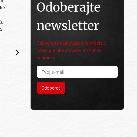
Odoberajte
ské
newsletter
ů.
A-
Odoberajte najnovšie informácie o
našej ponuke do Vašej emailovej
schránky.
Odoberať