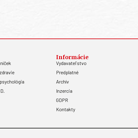
Informácie
níček
Vydavateľstvo
zdravie
Predplatné
psychológia
Archív
.D.
Inzercia
GDPR
Kontakty