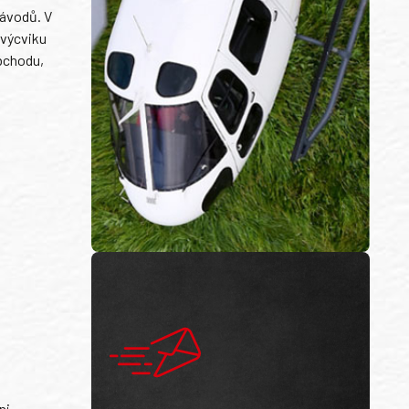
závodů. V
 výcviku
bchodu,
ni