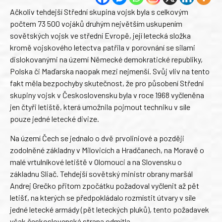
Ačkoliv tehdejší Střední skupina vojsk byla s celkovým
počtem 73 500 vojáků druhým největším uskupením
sovětských vojsk ve střední Evropě, její letecká složka
kromě vojskového letectva patřila v porovnání se silami
dislokovanými na území Německé demokratické republiky,
Polska či Maďarska naopak mezi nejmenší. Svůj vliv na tento
fakt měla bezpochyby skutečnost, že pro působení Střední
skupiny vojsk v Československu byla v roce 1968 vyčleněna
jen čtyři letiště, která umožnila pojmout techniku v síle
pouze jedné letecké divize.
Na území Čech se jednalo o dvě prvoliniové a později
zodolněné základny v Milovicích a Hradčanech, na Moravě o
malé vrtulníkové letiště v Olomouci a na Slovensku o
základnu Sliač. Tehdejší sovětský ministr obrany maršál
Andrej Grečko přitom zpočátku požadoval vyčlenit až pět
letišť, na kterých se předpokládalo rozmístit útvary v síle
jedné letecké armády (pět leteckých pluků), tento požadavek
však československá strana odmítla.