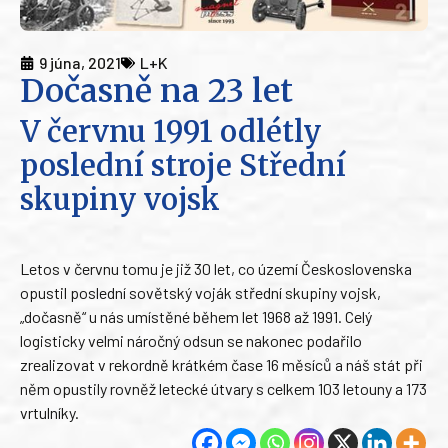
9 júna, 2021
L+K
Dočasně na 23 let
V červnu 1991 odlétly
poslední stroje Střední
skupiny vojsk
Letos v červnu tomu je již 30 let, co území Československa
opustil poslední sovětský voják střední skupiny vojsk,
„dočasně“ u nás umístěné během let 1968 až 1991. Celý
logisticky velmi náročný odsun se nakonec podařilo
zrealizovat v rekordně krátkém čase 16 měsíců a náš stát při
něm opustily rovněž letecké útvary s celkem 103 letouny a 173
vrtulníky.