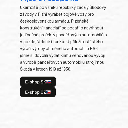
Okamžitě po vzniku republiky začaly Škodovy
Tank
závody v Plzni vyrábět bojové vozy pro
býva
československou armádu. Plzeňské
Rusk
konstrukční kanceláři se podařilo navrhnout
armá
jedinečné projekty pancéřových automobilů a
stře
v pozdější době i tanků. U příležitosti stého
při 
výročí výroby obrněného automobilu PA-II
blíz
jsme si dovolili vydat knihu věnovanou vývoji
tank
a výrobě pancéřových automobilů strojírnou
v lé
Škoda v letech 1919 až 1936.
tak 
hrdi
E-shop SK
je: 
odeh
E-shop CZ
bitv
E
E