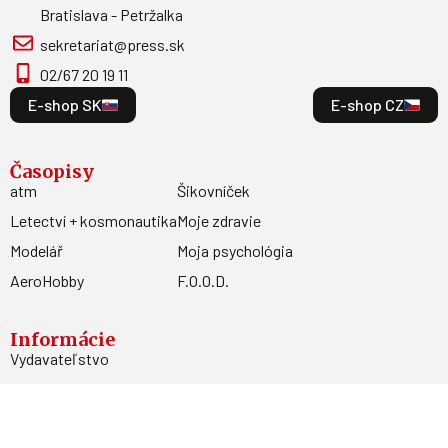
Bratislava - Petržalka
sekretariat@press.sk
02/67 20 19 11
E-shop SK
E-shop CZ
Časopisy
atm
Šikovníček
Letectví + kosmonautika
Moje zdravie
Modelář
Moja psychológia
AeroHobby
F.O.O.D.
Informácie
Vydavateľstvo
Predplatné
Archív