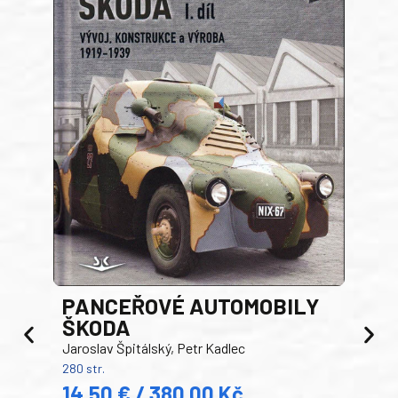
PANCEŘOVÉ AUTOMOBILY
ŠKODA
TA
Jaroslav Špitálský, Petr Kadlec
Ben
280 str.
352 s
14,50 € / 380,00 Kč
22