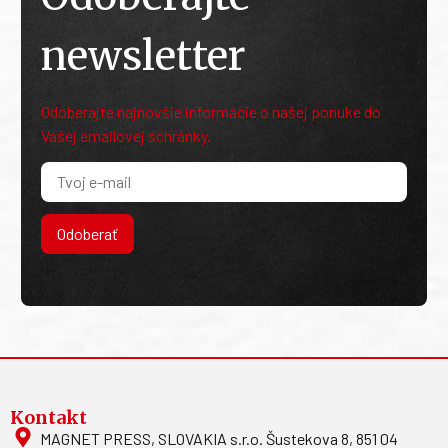
newsletter
Odoberajte najnovšie informácie o našej ponuke do
Vašej emailovej schránky.
Odoberať
Kontakt
MAGNET PRESS, SLOVAKIA s.r.o. Šustekova 8, 851 04