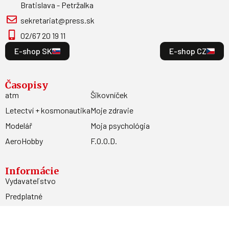
Bratislava - Petržalka
sekretariat@press.sk
02/67 20 19 11
E-shop SK
E-shop CZ
Časopisy
atm
Šikovníček
Letectví + kosmonautika
Moje zdravie
Modelář
Moja psychológia
AeroHobby
F.O.O.D.
Informácie
Vydavateľstvo
Predplatné
Archív
Inzercia