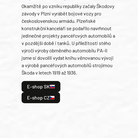
Okamžitě po vzniku republiky začaly Škodovy
Tank
závody v Plzni vyrábět bojové vozy pro
býva
československou armádu. Plzeňské
Rusk
konstrukční kanceláři se podařilo navrhnout
armá
jedinečné projekty pancéřových automobilů a
stře
v pozdější době i tanků. U příležitosti stého
při 
výročí výroby obrněného automobilu PA-II
blíz
jsme si dovolili vydat knihu věnovanou vývoji
tank
a výrobě pancéřových automobilů strojírnou
v lé
Škoda v letech 1919 až 1936.
tak 
hrdi
E-shop SK
je: 
odeh
E-shop CZ
bitv
E
E