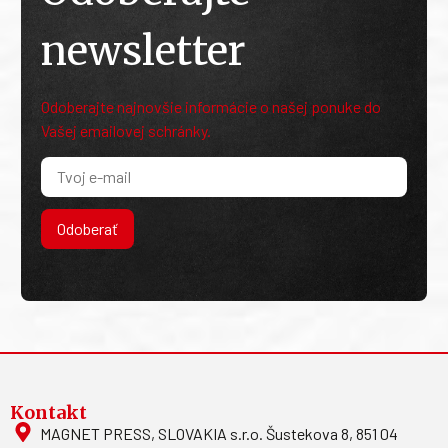
newsletter
Odoberajte najnovšie informácie o našej ponuke do
Vašej emailovej schránky.
Odoberať
Kontakt
MAGNET PRESS, SLOVAKIA s.r.o. Šustekova 8, 851 04