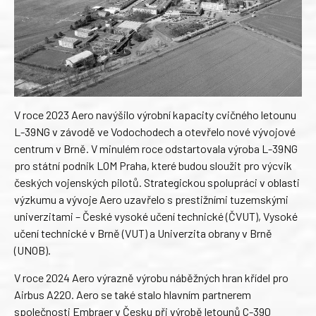
V roce 2023 Aero navýšilo výrobní kapacity cvičného letounu
L-39NG v závodě ve Vodochodech a otevřelo nové vývojové
centrum v Brně. V minulém roce odstartovala výroba L-39NG
pro státní podnik LOM Praha, které budou sloužit pro výcvik
českých vojenských pilotů. Strategickou spolupráci v oblasti
výzkumu a vývoje Aero uzavřelo s prestižními tuzemskými
univerzitami – České vysoké učení technické (ČVUT), Vysoké
učení technické v Brně (VUT) a Univerzita obrany v Brně
(UNOB).
V roce 2024 Aero výrazně výrobu náběžných hran křídel pro
Airbus A220. Aero se také stalo hlavním partnerem
společnosti Embraer v Česku při výrobě letounů C-390