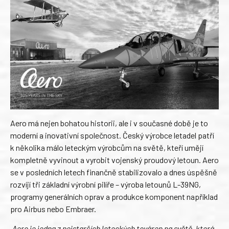
Aero má nejen bohatou historii, ale i v současné době je to
moderní a inovativní společnost. Český výrobce letadel patří
k několika málo leteckým výrobcům na světě, kteří umějí
kompletně vyvinout a vyrobit vojenský proudový letoun. Aero
se v posledních letech finančně stabilizovalo a dnes úspěšně
rozvíjí tři základní výrobní pilíře – výroba letounů L-39NG,
programy generálních oprav a produkce komponent například
pro Airbus nebo Embraer.
„Aero je jedna z nejstarších leteckých továren na světě, která