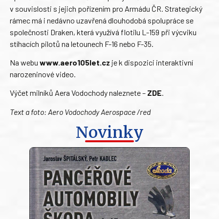
v souvislosti s jejich pořízením pro Armádu ČR. Strategický
rámec má i nedávno uzavřená dlouhodobá spolupráce se
společnosti Draken, která využívá flotilu L-159 při výcviku
stíhacích pilotů na letounech F-16 nebo F-35.
Na webu
www.aero105let.cz
je k dispozici interaktivní
narozeninové video.
Výčet milníků Aera Vodochody naleznete –
ZDE
.
Text a foto: Aero Vodochody Aerospace /red
Novinky