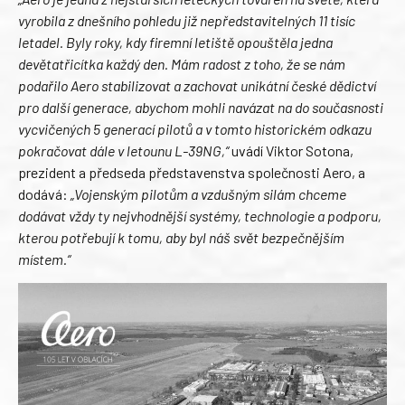
vyrobila z dnešního pohledu již nepředstavitelných 11 tisíc
letadel. Byly roky, kdy firemní letiště opouštěla jedna
devětatřicítka každý den. Mám radost z toho, že se nám
podařilo Aero stabilizovat a zachovat unikátní české dědictví
pro další generace, abychom mohli navázat na do současnosti
vycvičených 5 generací pilotů a v tomto historickém odkazu
pokračovat dále v letounu L-39NG,“
uvádí Viktor Sotona,
prezident a předseda představenstva společnosti Aero, a
dodává:
„Vojenským pilotům a vzdušným silám chceme
dodávat vždy ty nejvhodnější systémy, technologie a podporu,
kterou potřebují k tomu, aby byl náš svět bezpečnějším
místem.“