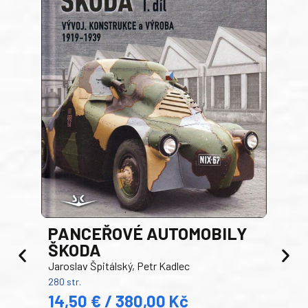
PANCEŘOVÉ AUTOMOBILY
ŠKODA
TA
Jaroslav Špitálský, Petr Kadlec
Ben
280 str.
352 s
14,50 € / 380,00 Kč
22