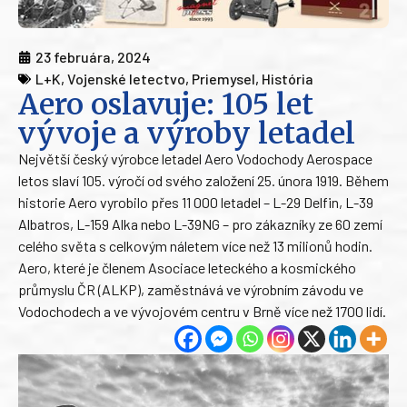
23 februára, 2024
L+K
,
Vojenské letectvo
,
Priemysel
,
História
Aero oslavuje: 105 let
vývoje a výroby letadel
Největší český výrobce letadel Aero Vodochody Aerospace
letos slaví 105. výročí od svého založení 25. února 1919. Během
historie Aero vyrobilo přes 11 000 letadel – L-29 Delfin, L-39
Albatros, L-159 Alka nebo L-39NG – pro zákazníky ze 60 zemí
celého světa s celkovým náletem více než 13 milionů hodin.
Aero, které je členem Asociace leteckého a kosmického
průmyslu ČR (ALKP), zaměstnává ve výrobním závodu ve
Vodochodech a ve vývojovém centru v Brně více než 1700 lidí.