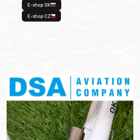
E-shop SK
je: 
odeh
E-shop CZ
bitv
E
E