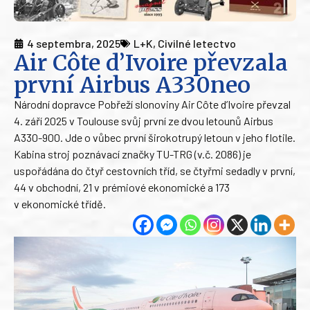
4 septembra, 2025
L+K
,
Civilné letectvo
Air Côte d’Ivoire převzala
první Airbus A330neo
Národní dopravce Pobřeží slonoviny Air Côte d’Ivoire převzal
4. září 2025 v Toulouse svůj první ze dvou letounů Airbus
A330-900. Jde o vůbec první širokotrupý letoun v jeho flotile.
Kabina stroj poznávací značky TU-TRG (v.č. 2086) je
uspořádána do čtyř cestovních tříd, se čtyřmi sedadly v první,
44 v obchodní, 21 v prémiové ekonomické a 173
v ekonomické třídě.