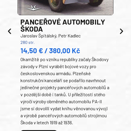
PANCEŘOVÉ AUTOMOBILY
ŠKODA
TA
Jaroslav Špitálský, Petr Kadlec
Ben
280 str.
352 s
14,50 € / 380,00 Kč
22
Okamžitě po vzniku republiky začaly Škodovy
Tank
závody v Plzni vyrábět bojové vozy pro
býva
československou armádu. Plzeňské
Rusk
konstrukční kanceláři se podařilo navrhnout
armá
jedinečné projekty pancéřových automobilů a
stře
v pozdější době i tanků. U příležitosti stého
při 
výročí výroby obrněného automobilu PA-II
blíz
jsme si dovolili vydat knihu věnovanou vývoji
tank
a výrobě pancéřových automobilů strojírnou
v lé
Škoda v letech 1919 až 1936.
tak 
hrdi