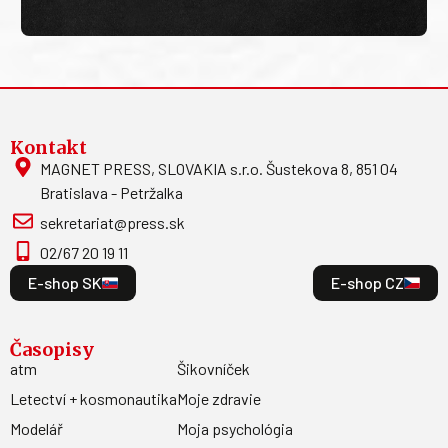
Kontakt
MAGNET PRESS, SLOVAKIA s.r.o. Šustekova 8, 851 04
Bratislava - Petržalka
sekretariat@press.sk
02/67 20 19 11
E-shop SK
E-shop CZ
Časopisy
atm
Šikovníček
Letectví + kosmonautika
Moje zdravie
Modelář
Moja psychológia