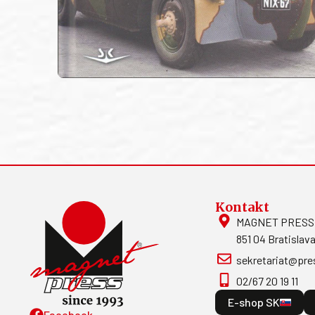
Kontakt
MAGNET PRESS, S
851 04 Bratislava
sekretariat@pre
02/67 20 19 11
E-shop SK
Facebook