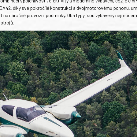
ombinaci spolehlivosti, efektivity a moderního vybavení, což je čin
 DA42, díky své pokročilé konstrukci a dvojmotorovému pohonu, um
vit na náročné provozní podmínky. Oba typy jsou vybaveny nejmodern
strojů.