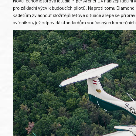
Nová jednomotorová letadla Piper Archer DX nabízejí ideální k
pro základní výcvik budoucích pilotů. Naproti tomu Diamond
kadetům zvládnout složitější letové situace a lépe se připra
avionikou, jež odpovídá standardům současných komerčních 