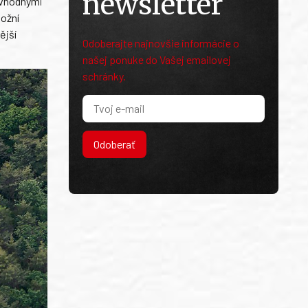
newsletter
í vhodnými
ožní
ější
Odoberajte najnovšie informácie o
našej ponuke do Vašej emailovej
schránky.
Odoberať