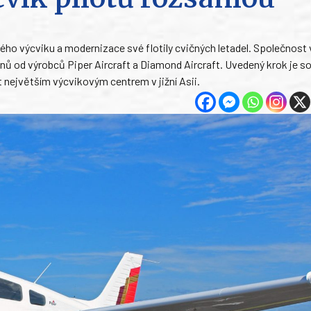
ého výcviku a modernizace své flotily cvičných letadel. Společnost 
nů od výrobců Piper Aircraft a Diamond Aircraft. Uvedený krok je s
t největším výcvikovým centrem v jižní Asii.