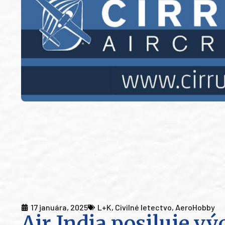
17 januára, 2025
L+K
,
Civilné letectvo
,
AeroHobby
Air India posiluje vý