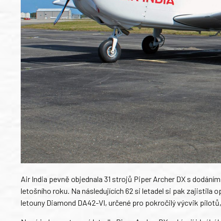
Air India pevně objednala 31 strojů Piper Archer DX s dodáním
letošního roku. Na následujících 62 si letadel si pak zajistila
letouny Diamond DA42-VI, určené pro pokročilý výcvik pilotů, 