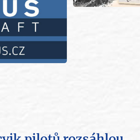
cvik pilotů rozsáhlou