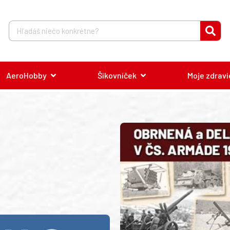
AeroHobby
Šikovníček
Moje zdravi