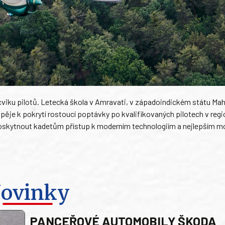
 výcviku pilotů. Letecká škola v Amravati, v západoindickém státu Ma
spěje k pokrytí rostoucí poptávky po kvalifikovaných pilotech v regi
 je poskytnout kadetům přístup k moderním technologiím a nejlepším 
ovinky
PANCEŘOVÉ AUTOMOBILY ŠKODA