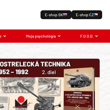
E-shop SK
E-shop CZ
e
Moja psychológia
F.O.O.D.