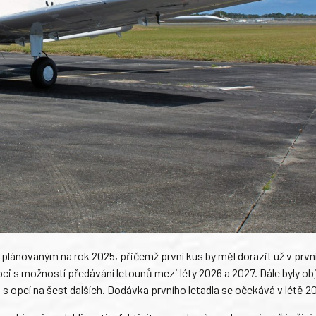
 plánovaným na rok 2025, přičemž první kus by měl dorazit už v první
 opci s možností předávání letounů mezi léty 2026 a 2027. Dále byly ob
s opcí na šest dalších. Dodávka prvního letadla se očekává v létě 2