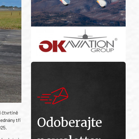
 čtvrtině
Odoberajte
jednány tři
025.