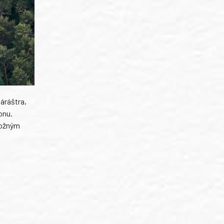
háráštra,
onu.
možným