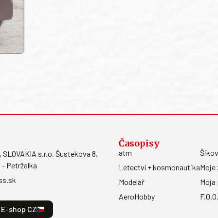
Časopisy
atm
Šikov
LOVAKIA s.r.o. Šustekova 8,
 - Petržalka
Letectví + kosmonautika
Moje 
ss.sk
Modelář
Moja 
AeroHobby
F.O.O
E-shop CZ