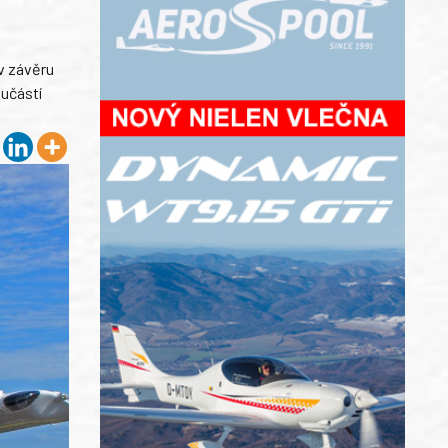
v závěru
oučástí