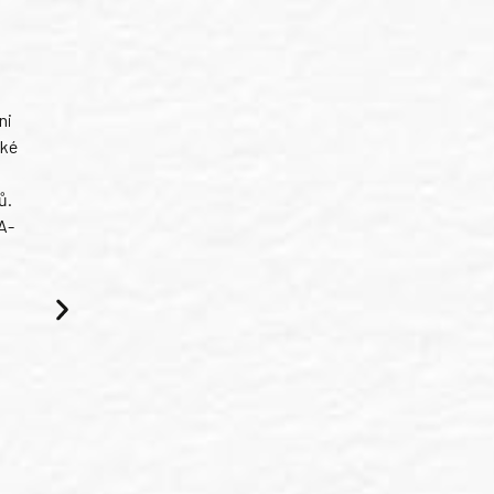
ni
ské
ů.
A-