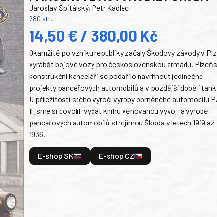
Jaroslav Špitálský, Petr Kadlec
280 str.
14,50 € / 380,00 Kč
Okamžitě po vzniku republiky začaly Škodovy závody v Plz
vyrábět bojové vozy pro československou armádu. Plzeň
konstrukční kanceláři se podařilo navrhnout jedinečné
projekty pancéřových automobilů a v pozdější době i tank
U příležitosti stého výročí výroby obrněného automobilu P
II jsme si dovolili vydat knihu věnovanou vývoji a výrobě
pancéřových automobilů strojírnou Škoda v letech 1919 až
1936.
E-shop SK
E-shop CZ