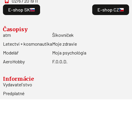
02/67 20 19 11
E-shop SK
E-shop CZ
Časopisy
atm
Šikovníček
Letectví + kosmonautika
Moje zdravie
Modelář
Moja psychológia
AeroHobby
F.O.O.D.
Informácie
Vydavateľstvo
Predplatné
Archív
Inzercia
GDPR
Kontakty