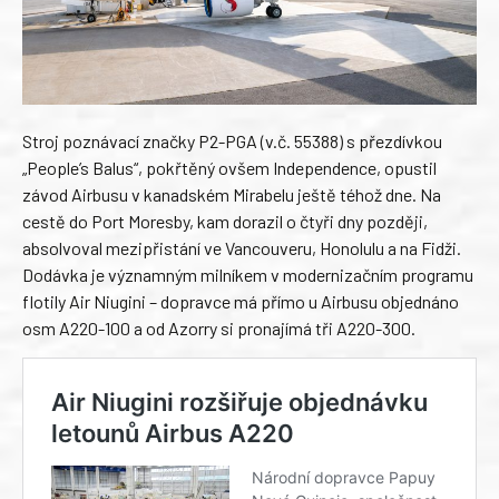
Stroj poznávací značky P2-PGA (v.č. 55388) s přezdívkou
„People’s Balus“, pokřtěný ovšem Independence, opustil
závod Airbusu v kanadském Mirabelu ještě téhož dne. Na
cestě do Port Moresby, kam dorazil o čtyři dny později,
absolvoval mezipřistání ve Vancouveru, Honolulu a na Fidži.
Dodávka je významným milníkem v modernizačním programu
flotily Air Niugini – dopravce má přímo u Airbusu objednáno
osm A220-100 a od Azorry si pronajímá tři A220-300.