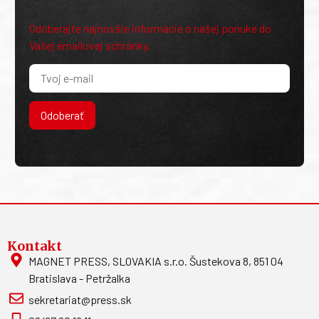
Odoberajte najnovšie informácie o našej ponuke do
Vašej emailovej schránky.
Odoberať
Kontakt
MAGNET PRESS, SLOVAKIA s.r.o. Šustekova 8, 851 04
Bratislava - Petržalka
sekretariat@press.sk