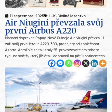
11 septembra, 2025
L+K
,
Civilné letectvo
Air Niugini převzala svůj
první Airbus A220
Národní dopravce Papuy-Nové Guineje Air Niugini převzal 11.
září svůj první letoun A220-300, pronajatý od společnosti
Azorra. Aerolinie se tak staly 25. provozovatelem tohoto
typu na světě, který již létá u dopravců na pěti kontinentech.