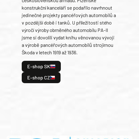
československou armádu. Plzeňské
Rusk
konstrukční kanceláři se podařilo navrhnout
armá
jedinečné projekty pancéřových automobilů a
stře
v pozdější době i tanků. U příležitosti stého
při 
výročí výroby obrněného automobilu PA-II
blíz
jsme si dovolili vydat knihu věnovanou vývoji
tank
a výrobě pancéřových automobilů strojírnou
v lé
Škoda v letech 1919 až 1936.
tak 
hrdi
E-shop SK
je: 
odeh
E-shop CZ
bitv
E
E