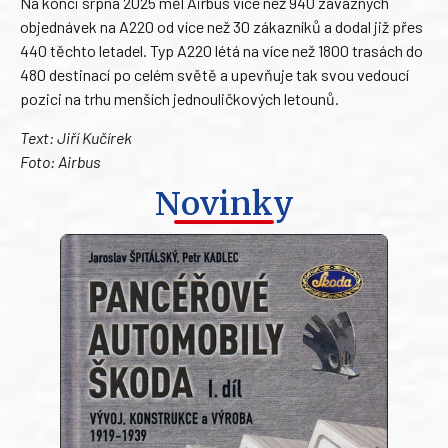
Na konci srpna 2025 měl Airbus více než 940 závazných
objednávek na A220 od více než 30 zákazníků a dodal již přes
440 těchto letadel. Typ A220 létá na více než 1800 trasách do
480 destinací po celém světě a upevňuje tak svou vedoucí
pozici na trhu menších jednouličkových letounů.
Text: Jiří Kučírek
Foto: Airbus
Novinky