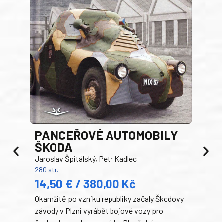
PANCEŘOVÉ AUTOMOBILY
ŠKODA
TA
Jaroslav Špitálský, Petr Kadlec
Ben
280 str.
352 s
14,50 € / 380,00 Kč
22
Okamžitě po vzniku republiky začaly Škodovy
Tank
závody v Plzni vyrábět bojové vozy pro
býva