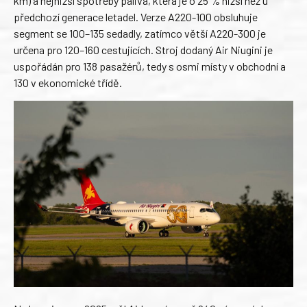
km) a nejnižší spotřeby paliva, která je o 25 % nižší než u
předchozí generace letadel. Verze A220-100 obsluhuje
segment se 100–135 sedadly, zatímco větší A220-300 je
určena pro 120–160 cestujících. Stroj dodaný Air Niugini je
uspořádán pro 138 pasažérů, tedy s osmi místy v obchodní a
130 v ekonomické třídě.